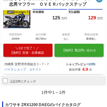
忠男マフラー ＯＶＥＲバックステップ
本体価格
支払総額
125
129
万円
万円
初度登録年
走行距離
修復歴
車検/自賠責
2009年
38178Km
なし
車検無し
1分で完了！
【無料】電話問い合わせ
【無料】見積・在庫確認
沖縄県 宜野湾市我如古１−７−７
ショップレビュー(
3件
)
4.9
バイクショップ ユナイト
総合評価:
点
上記1件にチェック
1件中1～1件
カワサキ ZRX1200 DAEGのバイクカタログ