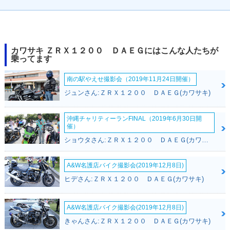
2014年 ZRX1200 D
2013年 ZRX1200 D
2013年 ZRX1200 D
カワサキ ＺＲＸ１２００ ＤＡＥＧにはこんな人たちが
AEG・カラーチェン
AEG Z生誕40周年記
AEG・カラーチェン
乗ってます
ジ
念特別仕様車・特
ジ
別・限定仕様
南の駅やえせ撮影会（2019年11月24日開催）
ジュンさん:ＺＲＸ１２００ ＤＡＥＧ(カワサキ)
沖縄チャリティーランFINAL（2019年6月30日開
催）
ショウタさん:ＺＲＸ１２００ ＤＡＥＧ(カワサキ)
2012年 ZRX1200 D
2012年 ZRX1200 D
2011年 ZRX1200 D
AEG カワサキ正規取
AEG・カラーチェン
AEG・カラーチェン
扱店特別仕様車・特
ジ
ジ
A&W名護店バイク撮影会(2019年12月8日)
別・限定仕様
ヒデさん:ＺＲＸ１２００ ＤＡＥＧ(カワサキ)
A&W名護店バイク撮影会(2019年12月8日)
きゃんさん:ＺＲＸ１２００ ＤＡＥＧ(カワサキ)