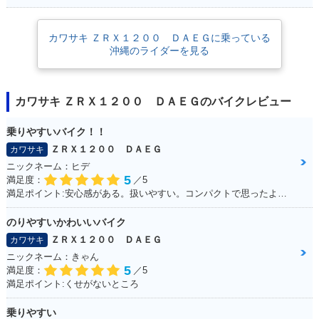
2010年 ZRX1200 D
2009年 ZRX1200 D
カワサキ ＺＲＸ１２００ ＤＡＥＧに乗っている
AEG・カラーチェン
AEG・新登場
沖縄のライダーを見る
ジ
カワサキ ＺＲＸ１２００ ＤＡＥＧのバイクレビュー
乗りやすいバイク！！
ＺＲＸ１２００ ＤＡＥＧ
カワサキ
ニックネーム：ヒデ
5
満足度：
／5
満足ポイント:安心感がある。扱いやすい。コンパクトで思ったより操作しやすい
のりやすいかわいいバイク
ＺＲＸ１２００ ＤＡＥＧ
カワサキ
ニックネーム：きゃん
5
満足度：
／5
満足ポイント:くせがないところ
乗りやすい