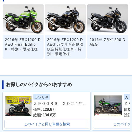
2016年 ZRX1200 D
2016年 ZRX1200 D
2016年 ZRX1200 D
AEG Final Editio
AEG カワサキ正規取
AEG
n・特別・限定仕様
扱店特別仕様車・特
別・限定仕様
お探しのバイクからのおすすめ
カワサキ
カワ
2015年 ZRX1200 D
2015年 ZRX1200 D
2014年 ZRX1200 D
Ｚ９００ＲＳ ２０２４年モデル 社外フルエキマフラー フェンダーレス ラジエーターカバー タンデムバー シート カスタム多数
ＺＲ
AEG カワサキ正規取
AEG・カラーチェン
AEG BLACK LIMIT
扱店特別仕様車・特
ジ
ED・特別・限定仕様
価格:
129.8
万
価格
別・限定仕様
総額:
134.8
万
総額
このバイクと同じ車種を検索
このバイク