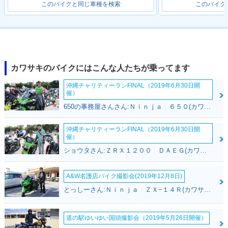
このバイクと同じ車種を検索
このバイク
2003年 ZRX-Ⅱ・マ
2001年 ZRX-Ⅱ・マ
2000年 ZRX-Ⅱ・カ
イナーチェンジ
イナーチェンジ
ラーチェンジ
カワサキのバイクにはこんな人たちが乗ってます
沖縄チャリティーランFINAL（2019年6月30日開
催）
650の事務屋さんさん:Ｎｉｎｊａ ６５０(カワサキ)
1999年 ZRX-Ⅱ・カ
1998年 ZRX-Ⅱ・マ
1997年 ZRX-Ⅱ・カ
ラーチェンジ
イナーチェンジ
ラーチェンジ
沖縄チャリティーランFINAL（2019年6月30日開
催）
ショウタさん:ＺＲＸ１２００ ＤＡＥＧ(カワサキ)
A&W名護店バイク撮影会(2019年12月8日)
とっしーさん:Ｎｉｎｊａ ＺＸ−１４Ｒ(カワサキ)
1996年 ZRX-Ⅱ・カ
1995年 ZRX-Ⅱ・新
ラーチェンジ
登場
道の駅ゆいゆい国頭撮影会（2019年5月26日開催）