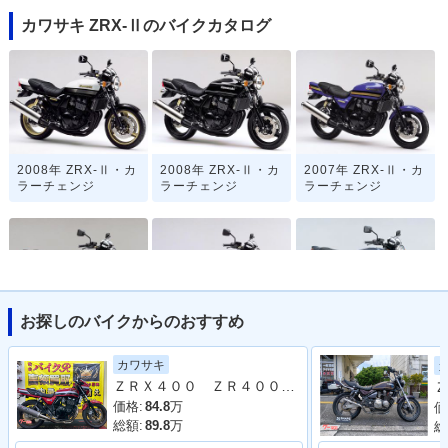
カワサキ ZRX-Ⅱのバイクカタログ
2008年 ZRX-Ⅱ・カ
2008年 ZRX-Ⅱ・カ
2007年 ZRX-Ⅱ・カ
ラーチェンジ
ラーチェンジ
ラーチェンジ
お探しのバイクからのおすすめ
2006年 ZRX-Ⅱ・カ
2005年 ZRX-Ⅱ・マ
2004年 ZRX-Ⅱ・マ
ラーチェンジ
イナーチェンジ
イナーチェンジ
カワサキ
ＺＲＸ４００ ＺＲ４００Ｅ １９９５年モデル 社外マフラー ハイスロ グリップヒーター エンジンスライダーエンジンスライダー
Ｚ
価格:
84.8
万
価
総額:
89.8
万
総