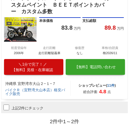
スタムペイント ＢＥＥＴポイントカバ
ー カスタム多数
本体価格
支払総額
83.8
89.8
万円
万円
初度登録年
走行距離
修復歴
車検/自賠責
2006年
走行距離疑義車
なし
検2026/11
1分で完了！
【無料】電話問い合わせ
【無料】見積・在庫確認
沖縄県 宜野湾市大山２−１−７
ショップレビュー(
11件
)
バイクＲ（宜野湾大山本店）格安バ
4.8
総合評価:
点
イク販売
上記2件にチェック
2件中1～2件