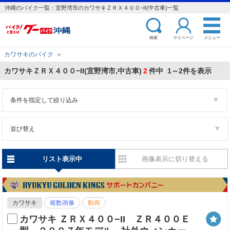
沖縄のバイク一覧：宜野湾市のカワサキＺＲＸ４００−II(中古車)一覧
検索
マイページ
メニュー
カワサキのバイク
＞
カワサキＺＲＸ４００−II(宜野湾市,中古車)
2
件中 1～2件を表示
条件を指定して絞り込み
並び替え
リスト表示中
画像表示に切り替える
カワサキ
複数画像
動画
カワサキ ＺＲＸ４００−II ＺＲ４００Ｅ