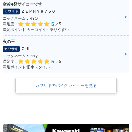
空冷4発サイコーです
ＺＥＰＨＹＲ７５０
カワサキ
ニックネーム：RYO
5
満足度：
／5
満足ポイント:カッコイイ・乗りやすい
火の玉
Ｚ−II
カワサキ
ニックネーム：moly
5
満足度：
／5
満足ポイント:旧車スタイル
カワサキのバイクレビューを見る