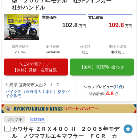
型 ２００７年モデル 社外ウィンカー
社外ハンドル
本体価格
支払総額
102.8
109.8
万円
万円
初度登録年
走行距離
修復歴
車検/自賠責
2007年
24004Km
なし
車検無し
1分で完了！
【無料】電話問い合わせ
【無料】見積・在庫確認
沖縄県 宜野湾市大山２−１−７
ショップレビュー(
11件
)
バイクＲ（宜野湾大山本店）格安バ
4.8
総合評価:
点
イク販売
カワサキ
複数画像
カワサキ ＺＲＸ４００−II ２００５年モデ
ル ノジマフルエキマフラー ＦＣＲ カ