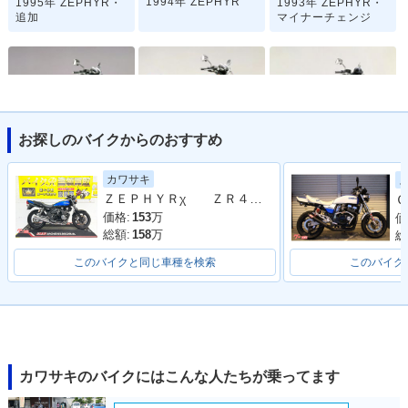
1994年 ZEPHYR
1995年 ZEPHYR・
1993年 ZEPHYR・
追加
マイナーチェンジ
お探しのバイクからのおすすめ
1992年 ZEPHYR・
1991年 ZEPHYR・
1990年 ZEPHYR・
マイナーチェンジ
マイナーチェンジ
マイナーチェンジ
カワサキ
ＺＥＰＨＹＲχ ＺＲ４００Ｃ型 ２００８年モデル 社外ハンドルブレース ＵＳＢポート
Ｇ
価格:
153
万
価
総額:
158
万
総
このバイクと同じ車種を検索
このバイク
1989年 ZEPHYR・
新登場
カワサキのバイクにはこんな人たちが乗ってます