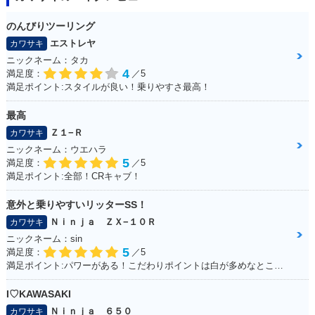
のんびりツーリング
エストレヤ
カワサキ
ニックネーム：タカ
4
満足度：
／5
満足ポイント:スタイルが良い！乗りやすさ最高！
最高
Ｚ１−Ｒ
カワサキ
ニックネーム：ウエハラ
5
満足度：
／5
満足ポイント:全部！CRキャブ！
意外と乗りやすいリッターSS！
Ｎｉｎｊａ ＺＸ−１０Ｒ
カワサキ
ニックネーム：sin
5
満足度：
／5
満足ポイント:パワーがある！こだわりポイントは白が多めなところ！
I♡KAWASAKI
Ｎｉｎｊａ ６５０
カワサキ