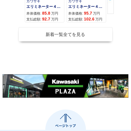
カワサキ
カワサキ
カワサキ
エリミネーター４００
エリミネーター４００ＳＥ
85.8
95.7
11
本体価格:
万円
本体価格:
万円
本体価格:
92.7
102.6
12
支払総額:
万円
支払総額:
万円
支払総額:
新着一覧全てを見る