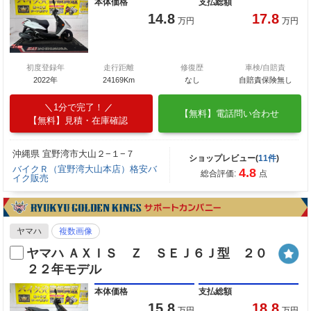
本体価格
支払総額
14.8
17.8
万円
万円
初度登録年
走行距離
修復歴
車検/自賠責
2022年
24169Km
なし
自賠責保険無し
1分で完了！
【無料】電話問い合わせ
【無料】見積・在庫確認
沖縄県 宜野湾市大山２−１−７
ショップレビュー(
11件
)
バイクＲ（宜野湾大山本店）格安バ
4.8
総合評価:
点
イク販売
ヤマハ
複数画像
ヤマハ ＡＸＩＳ Ｚ ＳＥＪ６Ｊ型 ２０
２２年モデル
本体価格
支払総額
15.8
18.8
万円
万円