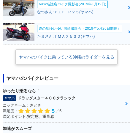
A&W名護店バイク撮影会(2019年1月19日)
なつさん:ＹＺＦ−Ｒ２５(ヤマハ)
道の駅ゆいゆい国頭撮影会（2019年5月26日開催）
たまさん:ＴＭＡＸ５３０(ヤマハ)
ヤマハのバイクに乗っている沖縄のライダーを見る
ヤマハのバイクレビュー
ゆったり乗るなら！
ドラッグスター４００クラシック
ヤマハ
ニックネーム：さとさ
5
満足度：
／5
満足ポイント:安定感、重量感
加速がスムーズ