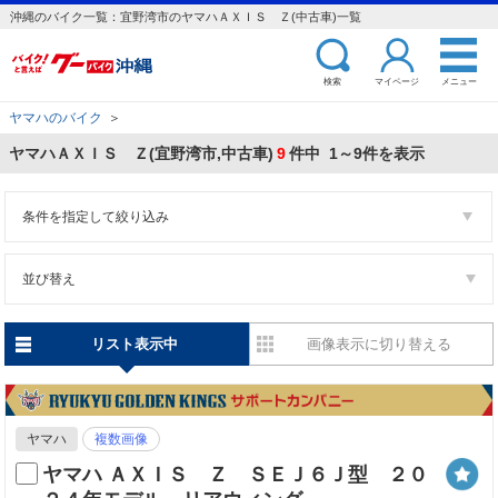
沖縄のバイク一覧：宜野湾市のヤマハＡＸＩＳ Ｚ(中古車)一覧
検索
マイページ
メニュー
ヤマハのバイク
＞
ヤマハＡＸＩＳ Ｚ(宜野湾市,中古車)
9
件中 1～9件を表示
条件を指定して絞り込み
並び替え
リスト表示中
画像表示に切り替える
ヤマハ
複数画像
ヤマハ ＡＸＩＳ Ｚ ＳＥＪ６Ｊ型 ２０