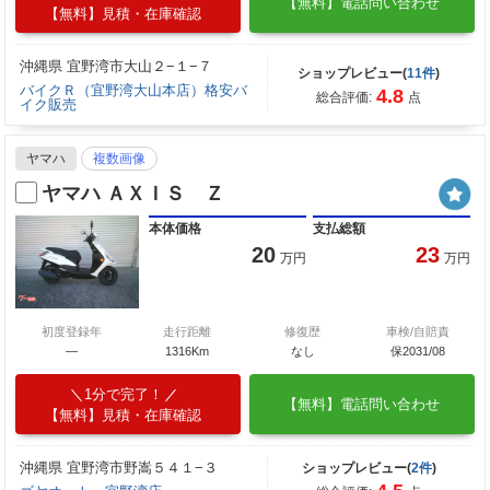
【無料】電話問い合わせ
【無料】見積・在庫確認
沖縄県 宜野湾市大山２−１−７
ショップレビュー(
11件
)
バイクＲ（宜野湾大山本店）格安バ
4.8
総合評価:
点
イク販売
ヤマハ
複数画像
ヤマハ ＡＸＩＳ Ｚ
本体価格
支払総額
20
23
万円
万円
初度登録年
走行距離
修復歴
車検/自賠責
―
1316Km
なし
保2031/08
1分で完了！
【無料】電話問い合わせ
【無料】見積・在庫確認
沖縄県 宜野湾市野嵩５４１−３
ショップレビュー(
2件
)