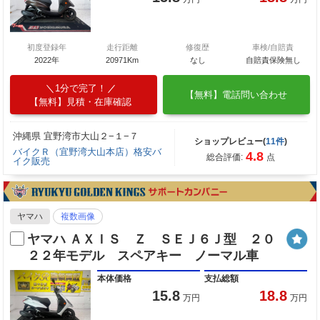
初度登録年
走行距離
修復歴
車検/自賠責
2022年
20971Km
なし
自賠責保険無し
1分で完了！
【無料】電話問い合わせ
【無料】見積・在庫確認
沖縄県 宜野湾市大山２−１−７
ショップレビュー(
11件
)
バイクＲ（宜野湾大山本店）格安バ
4.8
総合評価:
点
イク販売
ヤマハ
複数画像
ヤマハ ＡＸＩＳ Ｚ ＳＥＪ６Ｊ型 ２０
２２年モデル スペアキー ノーマル車
本体価格
支払総額
15.8
18.8
万円
万円