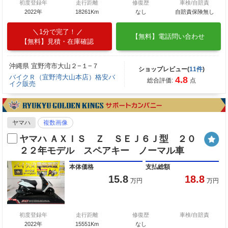
初度登録年
走行距離
修復歴
車検/自賠責
2022年
18261Km
なし
自賠責保険無し
1分で完了！
【無料】電話問い合わせ
【無料】見積・在庫確認
沖縄県 宜野湾市大山２−１−７
ショップレビュー(
11件
)
バイクＲ（宜野湾大山本店）格安バ
4.8
総合評価:
点
イク販売
ヤマハ
複数画像
ヤマハ ＡＸＩＳ Ｚ ＳＥＪ６Ｊ型 ２０
２２年モデル スペアキー ノーマル車
本体価格
支払総額
15.8
18.8
万円
万円
初度登録年
走行距離
修復歴
車検/自賠責
2022年
15551Km
なし