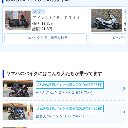
2021年 AXIS Z・カ
2019年 AXIS Z・カ
2017年 AXIS Z・新
ラーチェンジ
ラーチェンジ
登場
スズキ
アドレス１２５ ＤＴ１１Ａ型 ２０２０年モデル ＬＥＤヘッドライト リアキャリア マルチマウントバー
Ｐ
価格:
17.8
万
価
総額:
21.8
万
総
このバイクと同じ車種を検索
このバイク
ヤマハのバイクにはこんな人たちが乗ってます
A&W名護店バイク撮影会(2019年3月16日)
Rさんさん:ＹＺＦ−Ｒ２５(ヤマハ)
A&W名護店バイク撮影会(2019年3月16日)
徳さん:ＷＲ２５０Ｘ(ヤマハ)