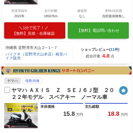
初度登録年
走行距離
修復歴
車検/自賠責
2022年
18507Km
なし
自賠責保険無し
1分で完了！
【無料】電話問い合わせ
【無料】見積・在庫確認
沖縄県 宜野湾市大山２−１−７
ショップレビュー(
11件
)
バイクＲ（宜野湾大山本店）格安バ
4.8
総合評価:
点
イク販売
ヤマハ
複数画像
ヤマハ ＡＸＩＳ Ｚ ＳＥＪ６Ｊ型 ２０
２２年モデル スペアキー ノーマル車
本体価格
支払総額
15.8
18.8
万円
万円