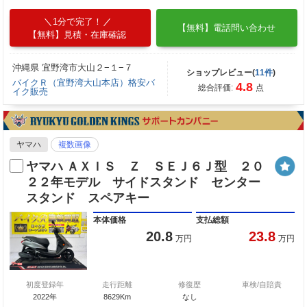
1分で完了！
【無料】電話問い合わせ
【無料】見積・在庫確認
沖縄県 宜野湾市大山２−１−７
ショップレビュー(
11件
)
バイクＲ（宜野湾大山本店）格安バ
4.8
総合評価:
点
イク販売
ヤマハ
複数画像
ヤマハ ＡＸＩＳ Ｚ ＳＥＪ６Ｊ型 ２０
２２年モデル サイドスタンド センター
スタンド スペアキー
本体価格
支払総額
20.8
23.8
万円
万円
初度登録年
走行距離
修復歴
車検/自賠責
2022年
8629Km
なし