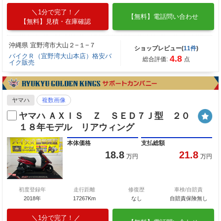
1分で完了！
【無料】電話問い合わせ
【無料】見積・在庫確認
沖縄県 宜野湾市大山２−１−７
ショップレビュー(
11件
)
バイクＲ（宜野湾大山本店）格安バ
4.8
総合評価:
点
イク販売
ヤマハ
複数画像
ヤマハ ＡＸＩＳ Ｚ ＳＥＤ７Ｊ型 ２０
１８年モデル リアウィング
本体価格
支払総額
18.8
21.8
万円
万円
初度登録年
走行距離
修復歴
車検/自賠責
2018年
17267Km
なし
自賠責保険無し
1分で完了！