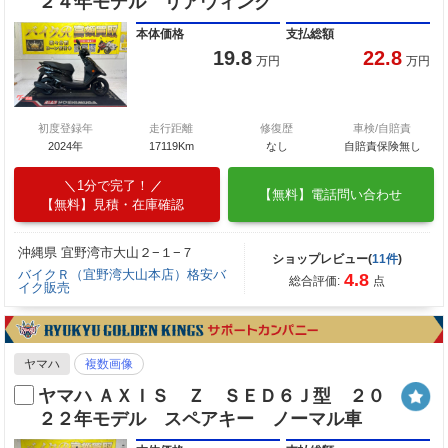
２４年モデル リアウィング
本体価格
支払総額
19.8
22.8
万円
万円
初度登録年
走行距離
修復歴
車検/自賠責
2024年
17119Km
なし
自賠責保険無し
1分で完了！
【無料】電話問い合わせ
【無料】見積・在庫確認
沖縄県 宜野湾市大山２−１−７
ショップレビュー(
11件
)
バイクＲ（宜野湾大山本店）格安バ
4.8
総合評価:
点
イク販売
ヤマハ
複数画像
ヤマハ ＡＸＩＳ Ｚ ＳＥＤ６Ｊ型 ２０
２２年モデル スペアキー ノーマル車