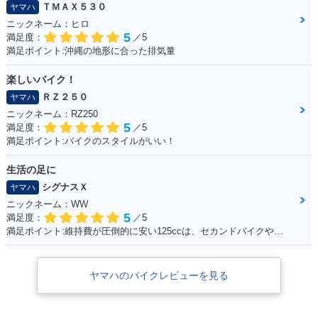
ＴＭＡＸ５３０
ヤマハ
ニックネーム：ヒロ
5
満足度：
／5
満足ポイント:沖縄の地形に合った排気量
楽しいバイク！
ＲＺ２５０
ヤマハ
ニックネーム：RZ250
5
満足度：
／5
満足ポイント:バイクのスタイルがいい！
生活の足に
シグナスＸ
ヤマハ
ニックネーム：WW
5
満足度：
／5
満足ポイント:維持費が圧倒的に安い125ccは、セカンドバイクや通勤用としてオススメ。125ccスクーターの中でも、シグナスXの走行性能は力強く、普段の街乗りでは、力不足を感じる事はあまりない。 メットインも半ヘル2つなら余裕で入るので、収納性も抜群。
ヤマハのバイクレビューを見る