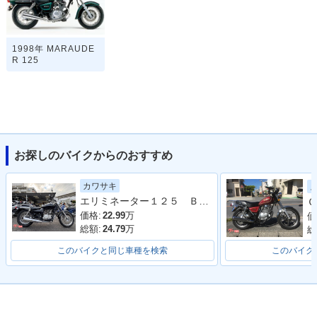
1998年 MARAUDE
R 125
お探しのバイクからのおすすめ
カワサキ
エリミネーター１２５ ＢＮ１２５Ａ型 ノーマル 整備 保証 自賠責保険５年
Ｇ
価格:
22.99
万
価
総額:
24.79
万
総
このバイクと同じ車種を検索
このバイク