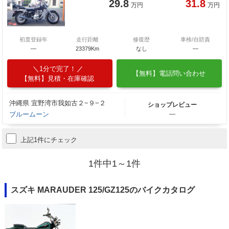
29.8
31.8
万円
万円
初度登録年
走行距離
修復歴
車検/自賠責
―
23379Km
なし
―
1分で完了！
【無料】電話問い合わせ
【無料】見積・在庫確認
沖縄県 宜野湾市我如古２−９−２
ショップレビュー
ブルームーン
―
上記1件にチェック
1件中1～1件
スズキ MARAUDER 125/GZ125のバイクカタログ