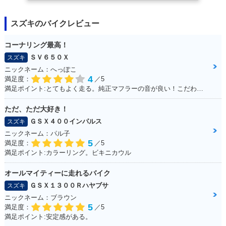
スズキのバイクレビュー
コーナリング最高！
ＳＶ６５０Ｘ
スズキ
ニックネーム：へっぽこ
4
満足度：
／5
満足ポイント:とてもよく走る。純正マフラーの音が良い！こだわりはへっぽこステッカー！
ただ、ただ大好き！
ＧＳＸ４００インパルス
スズキ
ニックネーム：パル子
5
満足度：
／5
満足ポイント:カラーリング。ビキニカウル
オールマイティーに走れるバイク
ＧＳＸ１３００Ｒハヤブサ
スズキ
ニックネーム：ブラウン
5
満足度：
／5
満足ポイント:安定感がある。