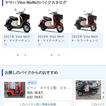
ヤマハ Vino Molfeのバイクカタログ
2017年 Vino Molf
2016年 Vino Molf
2015年 Vino Molf
e・マイナーチェン
e・マイナーチェン
e・カラーチェンジ
ジ
ジ
お探しのバイクからのおすすめ
2011年 Vino Molf
2009年 Vino Molf
ヤマハ
e・カラーチェンジ
e・新登場
ビーノ ＡＹ０２型 ２０２４年モデル アイドリングストップ シガーソケット コンビニフック
ト
価格:
16.8
万
価
総額:
19.8
万
総
このバイクと同じ車種を検索
このバイク