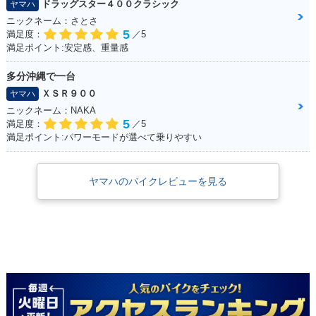
ドラッグスター４００クラシック
ヤマハ
ニックネーム：さとさ
5
満足度：
／5
満足ポイント:安定感、重量感
多分沖縄で一台
ＸＳＲ９００
ヤマハ
ニックネーム：NAKA
5
満足度：
／5
満足ポイント:パワーモードが選べて乗りやすい
ヤマハのバイクレビューを見る