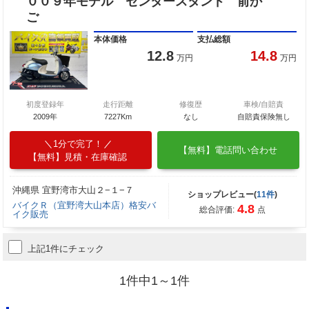
００９年モデル センタースタンド 前か
ご
本体価格
支払総額
12.8
14.8
万円
万円
初度登録年
走行距離
修復歴
車検/自賠責
2009年
7227Km
なし
自賠責保険無し
1分で完了！
【無料】電話問い合わせ
【無料】見積・在庫確認
沖縄県 宜野湾市大山２−１−７
ショップレビュー(
11件
)
バイクＲ（宜野湾大山本店）格安バ
4.8
総合評価:
点
イク販売
上記1件にチェック
1件中1～1件