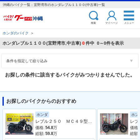
沖縄のバイク一覧：宜野湾市のホンダレブル１１００(中古車)一覧
検索
マイページ
メニュー
ホンダのバイク
＞
ホンダレブル１１００(宜野湾市,中古車)
0
件中 0～0件を表示
条件を指定して絞り込み
お探しの条件に該当するバイクがみつかりませんでした。
お探しのバイクからのおすすめ
ホンダ
ホン
レブル２５０ ＭＣ４９型 ２０１９年モデル 社外タンクカバー サイドバック 社外マフラー アラーム
価格:
54.8
万
価格:
総額:
59.8
万
総額: