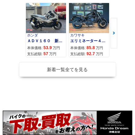
ホンダ
カワサキ
カワサキ
ＡＤＶ１６０ 新車 ２０２６年最新モデル パールスモーキーグレー スマートキー ２９Ｌメットイン ＵＳＢ Ｔｙｐｅ−Ｃ装備
エリミネーター４００
53.9
85.8
95
本体価格:
万円
本体価格:
万円
本体価格:
57
92.7
10
支払総額:
万円
支払総額:
万円
支払総額:
新着一覧全てを見る