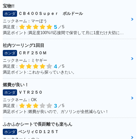
宝物!!
ＣＢ４００Ｓｕｐｅｒ ボルドール
ホンダ
ニックネーム：マーぼう
5
満足度：
／5
満足ポイント:満足度100%!!応接間で保管して月に1度だけ大切に乗っています
社内ツーリング1回目
ＣＲＦ２５０Ｍ
ホンダ
ニックネーム：ミヤギー
4
満足度：
／5
満足ポイント:これから探っていきたい。
燃費が良い！
ＶＴＲ２５０
ホンダ
ニックネーム：OK
3
満足度：
／5
満足ポイント:燃費が良いので、ガソリンが全然減らない！
ふかふかシートで長距離でも楽ちん
ベンリィＣＤ１２５Ｔ
ホンダ