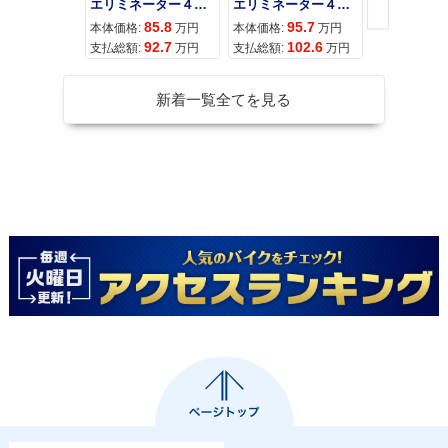
エリミネーター４００
エリミネーター４００ＳＥ
85.8
95.7
11
本体価格:
万円
本体価格:
万円
本体価格:
92.7
102.6
12
支払総額:
万円
支払総額:
万円
支払総額:
新着一覧全てを見る