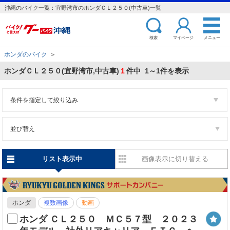
沖縄のバイク一覧：宜野湾市のホンダＣＬ２５０(中古車)一覧
検索
マイページ
メニュー
ホンダのバイク
＞
ホンダＣＬ２５０(宜野湾市,中古車)
1
件中 1～1件を表示
条件を指定して絞り込み
並び替え
リスト表示中
画像表示に切り替える
ホンダ
複数画像
動画
ホンダ ＣＬ２５０ ＭＣ５７型 ２０２３