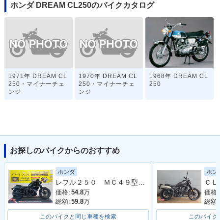
ホンダ DREAM CL250のバイクカタログ
1971年 DREAM CL
1970年 DREAM CL
1968年 DREAM CL
250・マイナーチェ
250・マイナーチェ
250
ンジ
ンジ
お探しのバイクからのおすすめ
ホンダ
ホン
レブル２５０ ＭＣ４９型 ２０１９年モデル 社外タンクカバー サイドバック 社外マフラー アラーム
価格:
54.8
万
価格:
総額:
59.8
万
総額:
このバイクと同じ車種を検索
このバイク