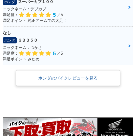
スーパーカブ１００
ホンダ
ニックネーム：デブカブ
5
満足度：
／5
満足ポイント:純正アームでの太足！
なし
ＧＢ３５０
ホンダ
ニックネーム：つかさ
5
満足度：
／5
満足ポイント:みため
ホンダのバイクレビューを見る