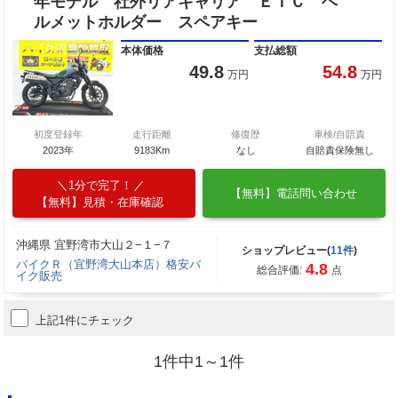
年モデル 社外リアキャリア ＥＴＣ ヘ
ルメットホルダー スペアキー
本体価格
支払総額
49.8
54.8
万円
万円
初度登録年
走行距離
修復歴
車検/自賠責
2023年
9183Km
なし
自賠責保険無し
1分で完了！
【無料】電話問い合わせ
【無料】見積・在庫確認
沖縄県 宜野湾市大山２−１−７
ショップレビュー(
11件
)
バイクＲ（宜野湾大山本店）格安バ
4.8
総合評価:
点
イク販売
上記1件にチェック
1件中1～1件