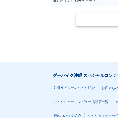
満足ポイント:87年のボディ！
2006年 CB400 SUPER
2005年 CB400
FOUR HYPER VTEC
FOUR HYPER
Ⅲ・マイナーチェンジ
Ⅲ・マイナーチ
グーバイク沖縄 スペシャルコンテ
2000年 CB400 SUPER
1999年 CB400
FOUR HYPER VTEC・
FOUR HYPER
マイナーチェンジ
フルモデルチェ
沖縄ライダーのバイク紹介
お役立ち
バイクショップレビュー掲載店一覧
憧れのバイク紹介
バイクカルチャー