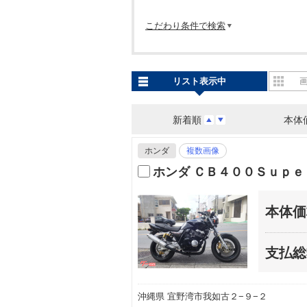
こだわり条件で検索
リスト表示中
新着順
本体
ホンダ
複数画像
ホンダ ＣＢ４００Ｓｕｐ
本体価
支払総
沖縄県 宜野湾市我如古２−９−２