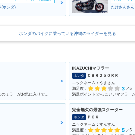
(ホンダ)
たけさんさん
ホンダのバイクに乗っている沖縄のライダーを見る
 SUPER
2011年 CB400 SUPER
2011年 CB400 SUPER
2011年 C
VTEC R
FOUR HYPER VTEC R
FOUR HYPER VTEC R
FOUR HY
ェンジ
evo Special Edition・
evo ABS・カラーチェン
evo・カ
特別・限定仕様
ジ
IKAZUCHIマフラー
ＣＢＲ２５０ＲＲ
ホンダ
ニックネーム：やまさん
3
満足度：
／5
満足ポイント:足つきが良いところです！このミラーがお気に入りです。
満足ポイント:かっこいいマフラー
 SUPER
2008年 CB400 SUPER
2008年 CB400 SUPER
2007年 C
VTEC R
FOUR HYPER VTEC R
FOUR HYPER VTEC R
FOUR HY
ェンジ
evo Special Edition・
evo ABS Special Editio
evo AB
完全無欠の最強スクーター
追加
n・カラーチェンジ
ＰＣＸ
ホンダ
ニックネーム：すんすん
5
満足度：
／5