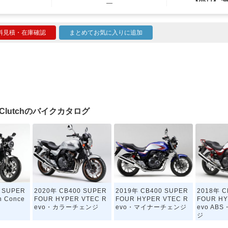
―
料見積・在庫確認
まとめてお気に入りに追加
 E-Clutchのバイクカタログ
 SUPER
2020年 CB400 SUPER
2019年 CB400 SUPER
2018年 C
h Conce
FOUR HYPER VTEC R
FOUR HYPER VTEC R
FOUR HY
evo・カラーチェンジ
evo・マイナーチェンジ
evo A
ジ