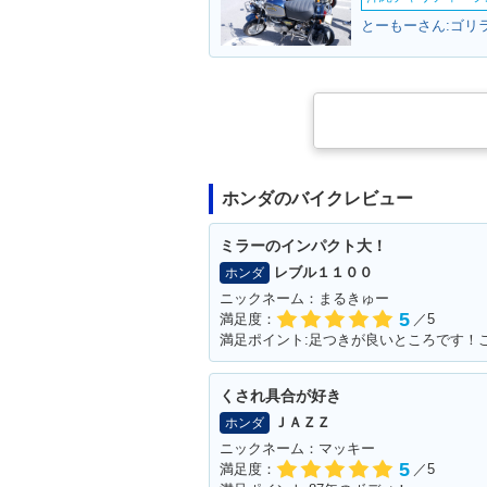
とーもーさん:ゴリラ
2012年 CB400 SUPER
2012年 CB400
FOUR HYPER VTEC R
FOUR HYPER 
evo ABS・カラーチェン
evo・カラーチ
ジ
ホンダのバイクレビュー
ミラーのインパクト大！
レブル１１００
ホンダ
ニックネーム：まるきゅー
5
満足度：
／5
2010年 CB400 SUPER
2010年 CB400
FOUR HYPER VTEC R
FOUR HYPER 
evo ABS・カラーチェン
evo・カラーチ
くされ具合が好き
ジ
ＪＡＺＺ
ホンダ
ニックネーム：マッキー
5
満足度：
／5