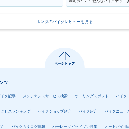
ホンダのバイクレビューを見る
2002年 C
 SUPER
2003年 CB400 SUPER
2002年 CB400 SUPER
FOUR HY
 VTEC
FOUR HYPER VTEC
FOUR HYPER VTEC
Ⅱ・マイ
ェンジ
Ⅲ・マイナーチェンジ
Ⅱ・追加
ンツ
 SUPER
1998年 CB400 SUPER
1996年 CB400 SUPER
1996年 C
 VTEC・
FOUR VERSION S 50th
FOUR VERSION S・マ
FOUR・
ンジ
Anniversary Special・
イナーチェンジ
ジ
バイク記事
メンテナンスサービス検索
ツーリングスポット
バイク
特別・限定仕様
アクセスランキング
バイクショップ紹介
バイク紹介
バイクニュー
紹介
バイクカタログ情報
ハーレーダビッドソン特集
オートバイ用品な