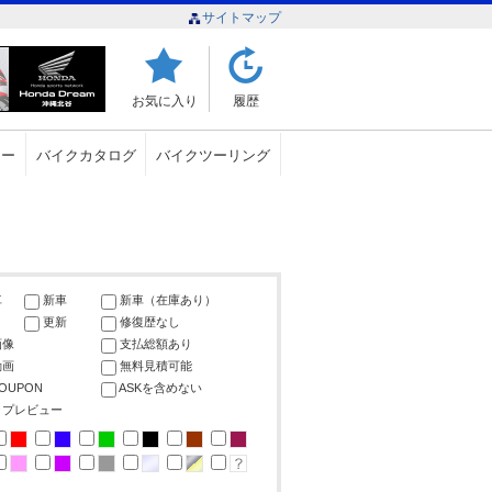
サイトマップ
お気に入り
履歴
ュー
バイクカタログ
バイクツーリング
車
新車
新車（在庫あり）
更新
修復歴なし
画像
支払総額あり
動画
無料見積可能
COUPON
ASKを含めない
ップレビュー