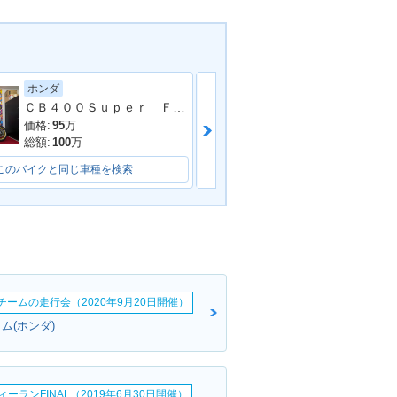
ホンダ
スズキ
ＣＢ４００Ｓｕｐｅｒ Ｆｏｕｒ 多数改造 フルカスタム
ＧＳＸ４００イ
B400 SUPER
2016年 CB400 SUPER
価格:
95
万
価格:
85
万
PER VTEC R
FOUR HYPER VTEC R
総額:
100
万
総額:
99
万
BS・カラーチェン
evo・カラーチェンジ
このバイクと同じ車種を検索
このバイクと同じ車種を検索
erチームの走行会（2020年9月20日開催）
B400 SUPER
2012年 CB400 SUPER
ム(ホンダ)
PER VTEC R
FOUR HYPER VTEC R
ial Edition・
evo Special Edition・
定仕様
特別・限定仕様
ーランFINAL（2019年6月30日開催）