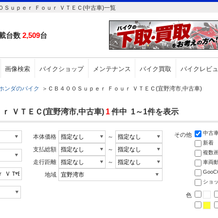
Ｓｕｐｅｒ Ｆｏｕｒ ＶＴＥＣ(中古車)一覧
載台数
2,509
台
画像検索
バイクショップ
メンテナンス
バイク買取
バイクレビ
ホンダのバイク
＞
ＣＢ４００Ｓｕｐｅｒ Ｆｏｕｒ ＶＴＥＣ(宜野湾市,中古車)
ｒ ＶＴＥＣ(宜野湾市,中古車)
1
件中 1～1件を表示
中古
その他
本体価格
～
新着
支払総額
～
複数
走行距離
～
車両
Goo
地域
ショ
色