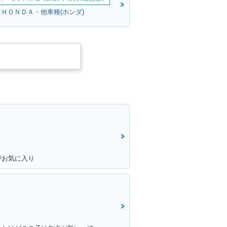
:ＨＯＮＤＡ・他車種(ホンダ)
B400 SUPER
2010年 CB400 SUPER
PER VTEC R
FOUR HYPER VTEC R
ラーチェンジ
evo 限定カラー・特別・
限定仕様
がお気に入り
B400 SUPER
2007年 CB400 SUPER
PER VTEC R
FOUR HYPER VTEC R
S・追加
evo・マイナーチェンジ