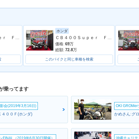
ホンダ
ＣＢ４００Ｓｕｐｅｒ Ｆｏｕｒ ＶＴＥＣ Ｒｅｖｏ 最終型 ヨシムラスリップオンマフラー ラジエーターカバー ＥＴＣ２．０他
ＣＢ４００Ｓｕｐｅｒ Ｆｏｕｒ ＶＴＥＣ ＳＰＥＣ３ ノーマル車 ＮＣ３９型 ２００３年式
 SUPER
2016年 CB400 SUPER
2016年 CB400 SUPER
2016年 C
価格:
69
万
VTEC R
FOUR HYPER VTEC R
FOUR HYPER VTEC R
FOUR HY
総額:
72.8
万
ーチェンジ
evo Special Edition・
evo ABS E Package・
evo A
特別・限定仕様
カラーチェンジ
ジ
索
このバイクと同じ車種を検索
が乗ってます
会(2019年3月16日)
OKI GROM
 SUPER
2014年 CB400 SUPER
2014年 CB400 SUPER
2012年 C
４００Ｆ(ホンダ)
かめさん:グロ
VTEC R
FOUR HYPER VTEC R
FOUR HYPER VTEC R
FOUR HY
ckage・
evo ABS・マイナーチェ
evo・マイナーチェンジ
evo Spec
ンジ
特別・限
INAL（2019年6月30日開催）
沖縄チャリティ