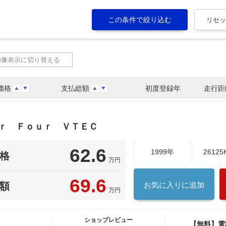
画像表示に切り替える
価格
支払総額
初度登録年
走行距
ｅｒ Ｆｏｕｒ ＶＴＥＣ
62.6
1999年
26125
格
万円
69.6
額
お気に入りに追加
万円
ショップレビュー
【無料】電