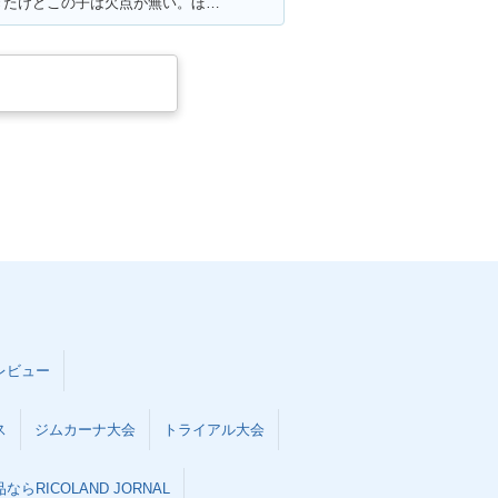
満足ポイント:色んなバイク乗ってきたけどこの子は欠点が無い。ほんとに不満が出ない完成度の高いバイク！
B400 SUPER
2001年 CB400 SUPER
PER VTEC
FOUR HYPER VTEC・
ナーチェンジ
マイナーチェンジ
B400 SUPER
1996年 CB400 SUPER
マイナーチェン
FOUR VERSION S・追
加
レビュー
ス
ジムカーナ大会
トライアル大会
らRICOLAND JORNAL