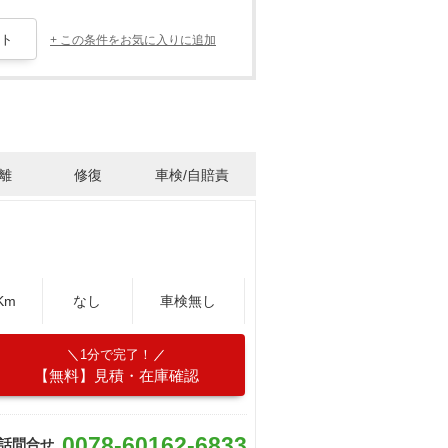
+ この条件をお気に入りに追加
離
修復
車検/自賠責
Km
なし
車検無し
1分で完了！
【無料】見積・在庫確認
0078-60162-6833
話問合せ