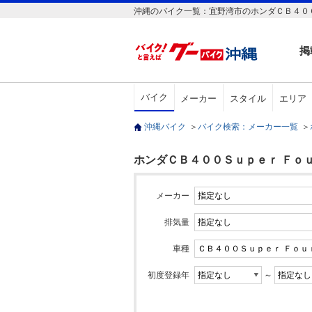
沖縄のバイク一覧：宜野湾市のホンダＣＢ４００
掲
バイク
メーカー
スタイル
エリア
沖縄バイク
＞
バイク検索：メーカー一覧
＞
ホンダＣＢ４００Ｓｕｐｅｒ Ｆｏｕ
メーカー
排気量
車種
初度登録年
～