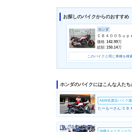
お探しのバイクからのおすすめ
ホンダ
2018年 CB400 SUPER
2018年 CB400
価格:
142.99
万
FOUR HYPER VTEC R
FOUR HYPER 
総額:
150.14
万
evo ABS・マイナーチェ
evo・マイナ
ンジ
このバイクと同じ車種を検
ホンダのバイクにはこんな人たち
A&W名護店バイク撮影
2015年 CB400 SUPER
2014年 CB400
たーもーさん:ＣＢＸ
FOUR HYPER VTEC R
FOUR HYPER 
evo ABS Special Editio
evo ABS E Pa
n・特別・限定仕様
追加
沖縄チャリティーランF