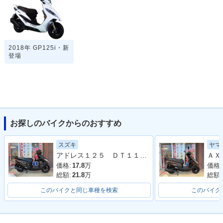
2018年 GP125i・新
登場
お探しのバイクからのおすすめ
スズキ
ヤマ
アドレス１２５ ＤＴ１１Ａ型 ２０２０年モデル ＬＥＤヘッドライト リアキャリア マルチマウントバー
価格:
17.8
万
価格:
総額:
21.8
万
総額:
このバイクと同じ車種を検索
このバイク