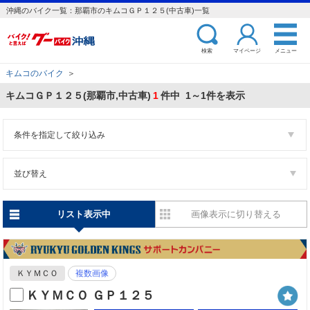
沖縄のバイク一覧：那覇市のキムコＧＰ１２５(中古車)一覧
検索
マイページ
メニュー
キムコのバイク
＞
キムコＧＰ１２５(那覇市,中古車)
1
件中 1～1件を表示
条件を指定して絞り込み
並び替え
リスト表示中
画像表示に切り替える
ＫＹＭＣＯ
複数画像
ＫＹＭＣＯ ＧＰ１２５