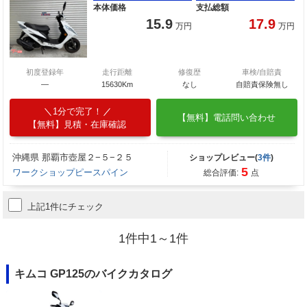
本体価格
支払総額
15.9
17.9
万円
万円
初度登録年
走行距離
修復歴
車検/自賠責
―
15630Km
なし
自賠責保険無し
1分で完了！
【無料】電話問い合わせ
【無料】見積・在庫確認
沖縄県 那覇市壺屋２−５−２５
ショップレビュー(
3件
)
5
ワークショップピースパイン
総合評価:
点
上記1件にチェック
1件中1～1件
キムコ GP125のバイクカタログ