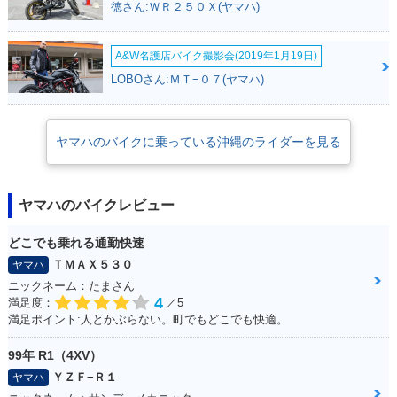
徳さん:ＷＲ２５０Ｘ(ヤマハ)
A&W名護店バイク撮影会(2019年1月19日)
LOBOさん:ＭＴ−０７(ヤマハ)
ヤマハのバイクに乗っている沖縄のライダーを見る
ヤマハのバイクレビュー
どこでも乗れる通勤快速
ＴＭＡＸ５３０
ヤマハ
ニックネーム：たまさん
4
満足度：
／5
満足ポイント:人とかぶらない。町でもどこでも快適。
99年 R1（4XV）
ＹＺＦ−Ｒ１
ヤマハ