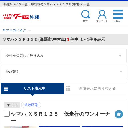
沖縄のバイク一覧：那覇市のヤマハＸＳＲ１２５(中古車)一覧
検索
マイページ
メニュー
ヤマハのバイク
＞
ヤマハＸＳＲ１２５(那覇市,中古車)
1
件中 1～1件を表示
条件を指定して絞り込み
並び替え
リスト表示中
画像表示に切り替える
ヤマハ
複数画像
ヤマハ ＸＳＲ１２５ 低走行のワンオーナ
ー