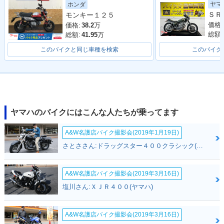
ヤマ
ホンダ
モンキー１２５
価格:
価格:
38.2
万
総額:
総額:
41.95
万
このバイクと同じ車種を検索
このバイク
ヤマハのバイクにはこんな人たちが乗ってます
A&W名護店バイク撮影会(2019年1月19日)
さとささん:ドラッグスター４００クラシック(ヤマハ)
A&W名護店バイク撮影会(2019年3月16日)
塩川さん:ＸＪＲ４００(ヤマハ)
A&W名護店バイク撮影会(2019年3月16日)