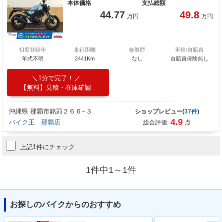
本体価格
支払総額
44.77
49.8
万円
万円
初度登録年
走行距離
修復歴
車検/自賠責
年式不明
2441Km
なし
自賠責保険無し
1分で完了！
【無料】見積・在庫確認
沖縄県 那覇市銘苅２６６−３
ショップレビュー(
37件
)
4.9
バイク王 那覇店
総合評価:
点
上記1件にチェック
1件中1～1件
お探しのバイクからのおすすめ