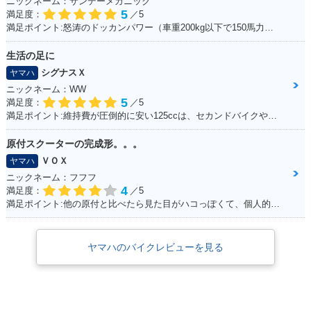
ニックネーム：サンデーメカニック
5
満足度：
／5
満足ポイント:怒涛のドッカンパワー（車重200kg以下で150馬力） 最新SSほどのパワーはでてませんが、それでもPWR1.3と鋭い加速をします！ カウルがクイックファスナーの為、簡単脱着、整備がとてもし易いのもお気に入り。 車体は固過ぎず程よくしなりがあり、以外と街乗りも楽にこなせます。 99年は逆輸入車の為、リミッターカットなし、240kmまでスムーズに伸び、 サーキット走行も十分楽しめ、タイムアタックもそこそこ行けますが、 やはり、ツイスティロード最速というコンセプトから、ワインディング走行が一番気持ちよく走れます。 整備性も良く、街乗り～サーキット走行と幅広い守備範囲 人馬一体を体験でき、バイクを操る喜びを教えてくれる楽しい相棒です☆
生活の足に
シグナスＸ
ヤマハ
ニックネーム：WW
5
満足度：
／5
満足ポイント:維持費が圧倒的に安い125ccは、セカンドバイクや通勤用としてオススメ。125ccスクーターの中でも、シグナスXの走行性能は力強く、普段の街乗りでは、力不足を感じる事はあまりない。 メットインも半ヘル2つなら余裕で入るので、収納性も抜群。
原付スクーターの完成形。。。
ＶＯＸ
ヤマハ
ニックネーム：フフフ
4
満足度：
／5
満足ポイント:他の原付と比べたら見た目がハコっぽくて、個人的に好みのデザインだった為3年程前に購入。 毎日通勤の足に利用していますが、これといった不都合もなく、いつも快適な通勤ができています。 特にシートが長く広いので、私(180cmの男性)でもゆったり座れて、たまにする遠出でも疲れにくいです。
ヤマハのバイクレビューを見る