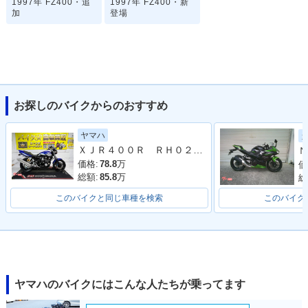
1997年 FZ400・追
1997年 FZ400・新
加
登場
お探しのバイクからのおすすめ
ヤマハ
ＸＪＲ４００Ｒ ＲＨ０２Ｊ ２００１年モデル ディープパープリッシュブルーメタリックＣ
Ｎ
価格:
78.8
万
価
総額:
85.8
万
総
このバイクと同じ車種を検索
このバイク
ヤマハのバイクにはこんな人たちが乗ってます