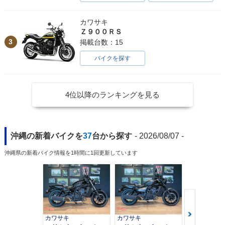
カワサキ
Ｚ９００ＲＳ
3
掲載台数：15
バイクを探す
4位以降のランキングを見る
沖縄の新着バイクを
37
台から探す
- 2026/08/07 -
沖縄県の新着バイク情報を1時間に1回更新しています
カワサキ
カワサキ
カワサキ