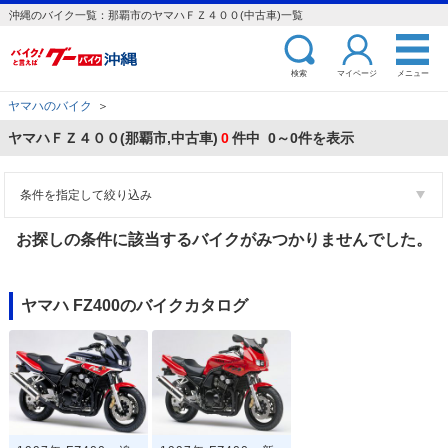
沖縄のバイク一覧：那覇市のヤマハＦＺ４００(中古車)一覧
検索
マイページ
メニュー
ヤマハのバイク
＞
ヤマハＦＺ４００(那覇市,中古車)
0
件中 0～0件を表示
条件を指定して絞り込み
お探しの条件に該当するバイクがみつかりませんでした。
ヤマハ FZ400のバイクカタログ