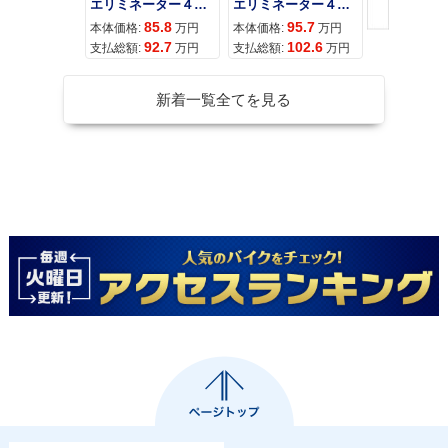
エリミネーター４００
エリミネーター４００ＳＥ
85.8
95.7
11
本体価格:
万円
本体価格:
万円
本体価格:
92.7
102.6
12
支払総額:
万円
支払総額:
万円
支払総額:
新着一覧全てを見る