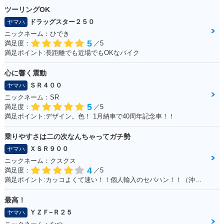
ツーリングOK
ドラッグスター２５０
ヤマハ
ニックネーム：ひでき
5
満足度：
／5
満足ポイント:長距離でも近場でもOKなバイク
心に響く震動
ＳＲ４００
ヤマハ
ニックネーム：SR
5
満足度：
／5
満足ポイント:デザイン。色！ 1月納車で40周年記念車！！
乗りやすさは二の次なんちゃってガチ勢
ＸＳＲ９００
ヤマハ
ニックネーム：クスクス
4
満足度：
／5
満足ポイント:カッコよくて速い！！個人輸入のセパハン！！（沖縄で他に見たことがない・・）
最高！
ＹＺＦ−Ｒ２５
ヤマハ