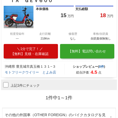
ＩＡ ＧＥＶ６００
本体価格
支払総額
15
18
万円
万円
初度登録年
走行距離
修復歴
車検/自賠責
―
218Km
なし
自賠責保険無し
1分で完了！
【無料】電話問い合わせ
【無料】見積・在庫確認
沖縄県 豊見城市真玉橋１３１−３
ショップレビュー(
8件
)
4.5
モトフリークウイリー とよみ店
総合評価:
点
上記1件にチェック
1件中1～1件
その他の外国車（OTHER FOREIGN）のバイクカタログを見