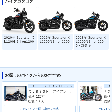
バイクカタログ
2020年 Sportster X
2019年 Sportster X
2018年 Sportster X
L1200NS Iron1200
L1200NS Iron1200
L1200NS Iron120
0・新登場
お探しのバイクからのおすすめ
ＨＡＲＬＥＹ−ＤＡＶＩＤＳＯＮ
ＨＡ
ＸＬ８８３Ｎ アイアン ２０１４Ｙ
価格:
125
万
価格:
総額:
139
万
総額:
このバイクと同じ車種を検索
このバイク