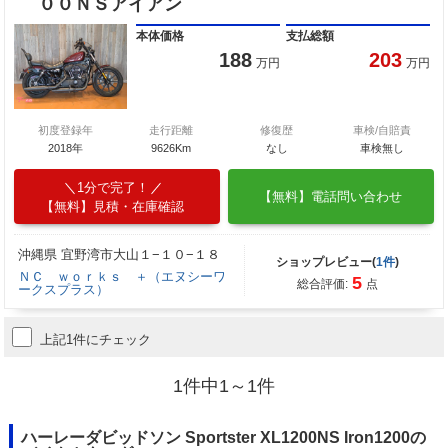
００ＮＳアイアン
本体価格
支払総額
188
203
万円
万円
初度登録年
走行距離
修復歴
車検/自賠責
2018年
9626Km
なし
車検無し
1分で完了！
【無料】電話問い合わせ
【無料】見積・在庫確認
沖縄県 宜野湾市大山１−１０−１８
ショップレビュー(
1件
)
ＮＣ ｗｏｒｋｓ ＋（エヌシーワ
5
総合評価:
点
ークスプラス）
上記1件にチェック
1件中1～1件
ハーレーダビッドソン Sportster XL1200NS Iron1200の