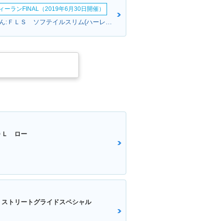
ーランFINAL（2019年6月30日開催）
あやちゃんさん:ＦＬＳ ソフテイルスリム(ハーレーダビッドソン)
０Ｌ ロー
 ストリートグライドスペシャル