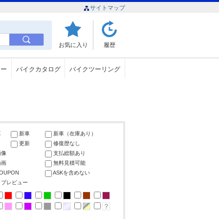
サイトマップ
お気に入り
履歴
ュー
バイクカタログ
バイクツーリング
車
新車
新車（在庫あり）
更新
修復歴なし
画像
支払総額あり
動画
無料見積可能
COUPON
ASKを含めない
ップレビュー