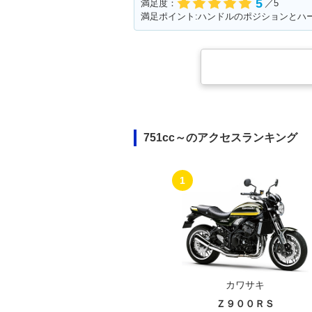
5
満足度：
／5
751cc～のアクセスランキング
1
カワサキ
Ｚ９００ＲＳ