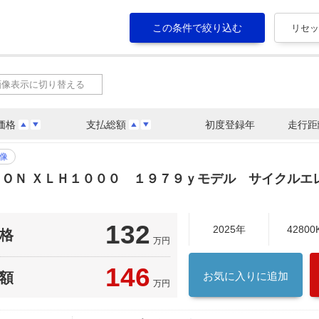
画像表示に切り替える
価格
支払総額
初度登録年
走行距
像
ＳＯＮ ＸＬＨ１０００ １９７９ｙモデル サイクルエ
132
2025年
42800
格
万円
146
額
お気に入りに追加
万円