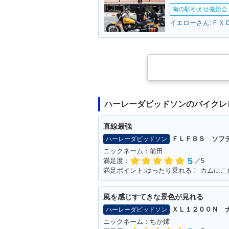
南の駅やえせ撮影会（
ハーレーダビッドソンのバイクレ
直線最強
ＦＬＦＢＳ ソフ
ハーレーダビッドソン
ニックネーム：前田
5
満足度：
／5
満足ポイント:ゆったり乗れる！ カムに
風を感じすてきな景色が見れる
ＸＬ１２００Ｎ 
ハーレーダビッドソン
ニックネーム：ちか姉