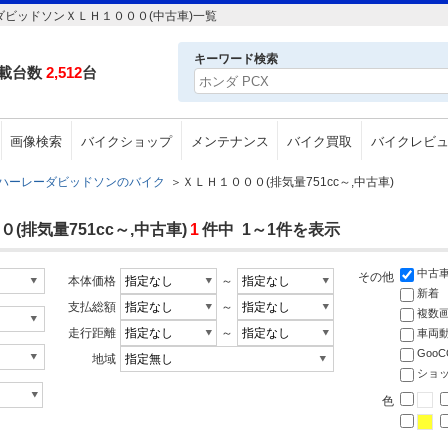
ダビッドソンＸＬＨ１０００(中古車)一覧
キーワード検索
載台数
2,512
台
画像検索
バイクショップ
メンテナンス
バイク買取
バイクレビ
ハーレーダビッドソンのバイク
＞
ＸＬＨ１０００(排気量751cc～,中古車)
排気量751cc～,中古車)
1
件中 1～1件を表示
中古
その他
本体価格
～
新着
支払総額
～
複数
走行距離
～
車両
Goo
地域
ショ
色