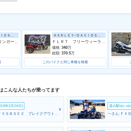
ＨＡＲＬＥＹ−ＤＡＶＩＤＳＯＮ
ＨＡＲＬＥＹ−ＤＡＶＩＤＳＯＮ
・新登場
ＦＸＳＴＳ スプリンガーソフテイル ドラッグパイプ
ＦＬＲＴ フリーウィーラー トライク ＥＴＣ バックレスト
価格:
340
万
総額:
370.5
万
索
このバイクと同じ車種を検索
はこんな人たちが乗ってます
19年3月24日)
道の駅ゆいゆ
たなさん:ＣＶＯ ＦＸＳＢＳＥ２ ブレイクアウト(ハーレーダビッドソン)