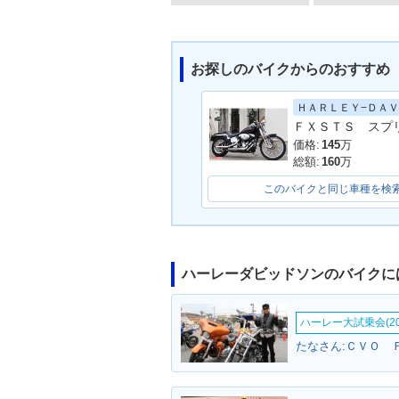
お探しのバイクからのおすすめ
1959年 XLH・マイナー
1958年 XLH
チェンジ
価格:
145
万
総額:
160
万
このバイクと同じ車種を検
ハーレーダビッドソンのバイクに
ハーレー大試乗会(20