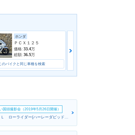
ヤマハ
ホンダ
ＰＣＸ１２５
価格:
27.8
万
価格:
33.4
万
総額:
31.8
万
総額:
36.5
万
このバイクと同じ車種を検索
このバイクと同じ車種を検索
い国頭撮影会（2019年5月26日開催）
一さん:ＦＸＤＬ ローライダー(ハーレーダビッドソン)