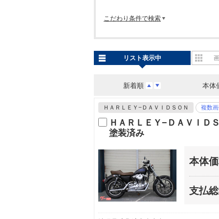
こだわり条件で検索
リスト表示中
新着順
本体
ＨＡＲＬＥＹ−ＤＡＶＩＤＳＯＮ
複数画
ＨＡＲＬＥＹ−ＤＡＶＩＤ
塗装済み
本体価
支払総