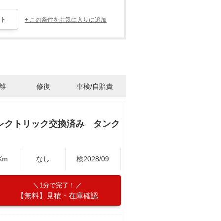
+ この条件をお気に入りに追加
離
修復
車検/自賠責
レクトリック交換済み タンク
Km
なし
検2028/09
1分で完了！
【無料】見積・在庫確認