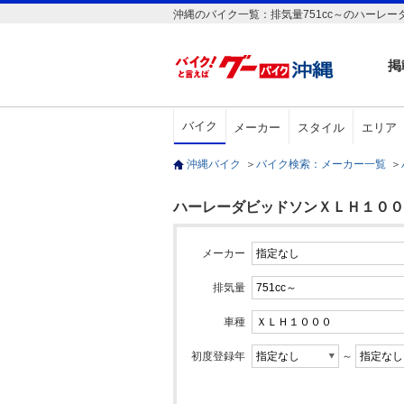
沖縄のバイク一覧：排気量751cc～のハーレー
掲
バイク
メーカー
スタイル
エリア
沖縄バイク
＞
バイク検索：メーカー一覧
＞
ハーレーダビッドソンＸＬＨ１０００(
メーカー
排気量
車種
初度登録年
～