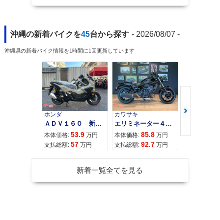
沖縄の新着バイクを
45
台から探す
- 2026/08/07 -
沖縄県の新着バイク情報を1時間に1回更新しています
ホンダ
カワサキ
カワサキ
ＡＤＶ１６０ 新車 ２０２６年最新モデル パールスモーキーグレー スマートキー ２９Ｌメットイン ＵＳＢ Ｔｙｐｅ−Ｃ装備
エリミネーター４００
53.9
85.8
95
本体価格:
万円
本体価格:
万円
本体価格:
57
92.7
10
支払総額:
万円
支払総額:
万円
支払総額:
新着一覧全てを見る