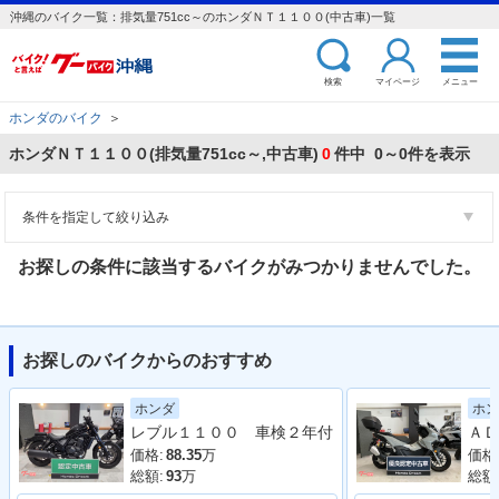
沖縄のバイク一覧：排気量751cc～のホンダＮＴ１１００(中古車)一覧
検索
マイページ
メニュー
ホンダのバイク
＞
ホンダＮＴ１１００(排気量751cc～,中古車)
0
件中 0～0件を表示
条件を指定して絞り込み
お探しの条件に該当するバイクがみつかりませんでした。
お探しのバイクからのおすすめ
ホンダ
ホン
レブル１１００ 車検２年付
ＡＤ
価格:
88.35
万
価格
総額:
93
万
総額