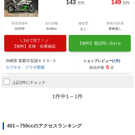
143
149
万円
万円
初度登録年
走行距離
修復歴
車検/自賠責
2025年
814Km
なし
車検無し
1分で完了！
【無料】電話問い合わせ
【無料】見積・在庫確認
沖縄県 那覇市安謝６３０−３
ショップレビュー(
1件
)
5
カワサキ プラザ那覇
総合評価:
点
上記1件にチェック
1件中1～1件
401～750ccのアクセスランキング