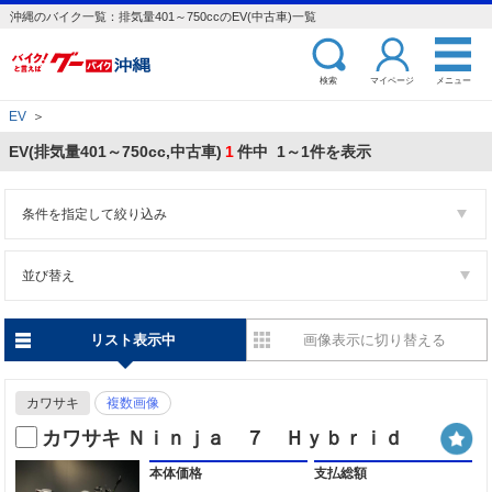
沖縄のバイク一覧：排気量401～750ccのEV(中古車)一覧
検索
マイページ
メニュー
EV
＞
EV(排気量401～750cc,中古車)
1
件中 1～1件を表示
条件を指定して絞り込み
並び替え
リスト表示中
画像表示に切り替える
カワサキ
複数画像
カワサキ Ｎｉｎｊａ ７ Ｈｙｂｒｉｄ
本体価格
支払総額