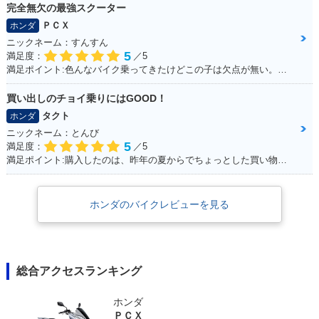
完全無欠の最強スクーター
ＰＣＸ
ホンダ
ニックネーム：すんすん
5
満足度：
／5
満足ポイント:色んなバイク乗ってきたけどこの子は欠点が無い。ほんとに不満が出ない完成度の高いバイク！
買い出しのチョイ乗りにはGOOD！
タクト
ホンダ
ニックネーム：とんび
5
満足度：
／5
満足ポイント:購入したのは、昨年の夏からでちょっとした買い物で出かけるときにとても重宝しております。 手荷物も予想以上に運べるし、入り組んだ道が多い沖縄では小回りが利くのでお勧めです。
ホンダのバイクレビューを見る
総合アクセスランキング
ホンダ
ＰＣＸ