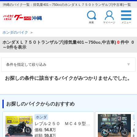
沖縄のバイク一覧：排気量401～750ccのホンダＸＬ７５０トランザルプ(中古車)一覧
検索
マイページ
メニュー
ホンダのバイク
＞
ホンダＸＬ７５０トランザルプ(排気量401～750cc,中古車)
0
件中 0
～0件を表示
条件を指定して絞り込み
お探しの条件に該当するバイクがみつかりませんでした。
お探しのバイクからのおすすめ
ホンダ
レブル２５０ ＭＣ４９型 ２０１９年モデル 社外タンクカバー サイドバック 社外マフラー アラーム
Ｚ
価格:
54.8
万
価
総額:
59.8
万
総