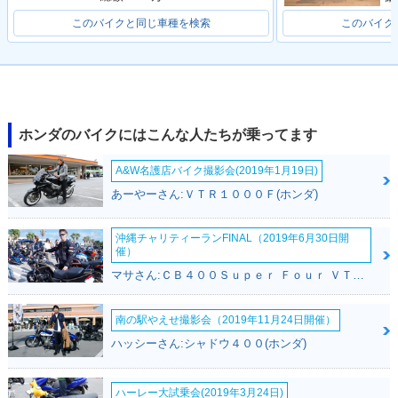
このバイクと同じ車種を検索
このバイク
ホンダのバイクにはこんな人たちが乗ってます
A&W名護店バイク撮影会(2019年1月19日)
あーやーさん:ＶＴＲ１０００Ｆ(ホンダ)
沖縄チャリティーランFINAL（2019年6月30日開
催）
マサさん:ＣＢ４００Ｓｕｐｅｒ Ｆｏｕｒ ＶＴＥＣ ＳＰＥＣ２(ホンダ)
南の駅やえせ撮影会（2019年11月24日開催）
ハッシーさん:シャドウ４００(ホンダ)
ハーレー大試乗会(2019年3月24日)