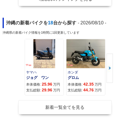
沖縄の新着バイクを
18
台から探す
- 2026/08/10 -
沖縄県の新着バイク情報を1時間に1回更新しています
ヤマハ
ホンダ
ホンダ
ジョグ ワン
グロム
25.96
42.35
11
本体価格:
万円
本体価格:
万円
本体価格:
29.96
44.76
11
支払総額:
万円
支払総額:
万円
支払総額:
新着一覧全てを見る