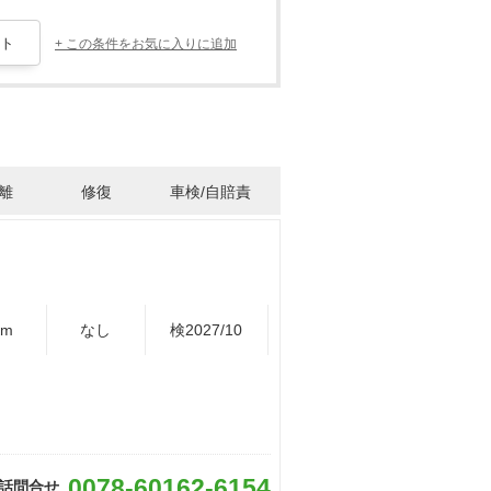
+ この条件をお気に入りに追加
離
修復
車検/自賠責
Km
なし
検2027/10
0078-60162-6154
話問合せ