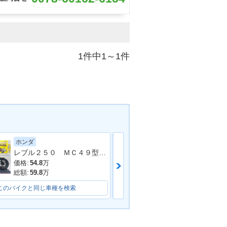
1件中1～1件
ホンダ
ホンダ
レブル２５０ ＭＣ４９型 ２０１９年モデル 社外タンクカバー サイドバック 社外マフラー アラーム
ＮＣ７５０Ｘ
価格:
54.8
万
価格:
86
万
総額:
59.8
万
総額:
92
万
このバイクと同じ車種を検索
このバイクと同じ車種を検索