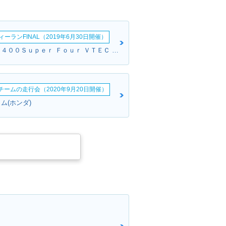
ーランFINAL（2019年6月30日開催）
マサさん:ＣＢ４００Ｓｕｐｅｒ Ｆｏｕｒ ＶＴＥＣ ＳＰＥＣ２(ホンダ)
erチームの走行会（2020年9月20日開催）
ム(ホンダ)