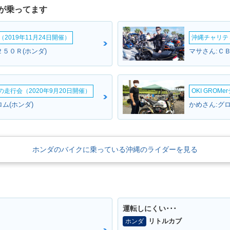
が乗ってます
2019年11月24日開催）
沖縄チャリティ
５０Ｒ(ホンダ)
ームの走行会（2020年9月20日開催）
OKI GROM
ム(ホンダ)
かめさん:グロ
ホンダのバイクに乗っている沖縄のライダーを見る
運転しにくい･･･
リトルカブ
ホンダ