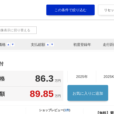
画像表示に切り替える
価格
支払総額
初度登録年
走行距
付
86.3
2025年
2025
格
万円
89.85
額
お気に入りに追加
万円
ショップレビュー(
1件
)
【無料】電