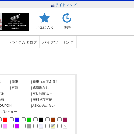
サイトマップ
お気に入り
履歴
ュー
バイクカタログ
バイクツーリング
車
新車
新車（在庫あり）
更新
修復歴なし
画像
支払総額あり
動画
無料見積可能
COUPON
ASKを含めない
ップレビュー