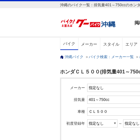
沖縄のバイク一覧：排気量401～750ccのホン
掲
バイク
メーカー
スタイル
エリア
沖縄バイク
＞
バイク検索：メーカー一覧
＞
ホンダＣＬ５００(排気量401～750c
メーカー
排気量
車種
初度登録年
～