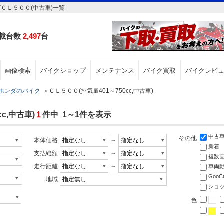
ダＣＬ５００(中古車)一覧
載台数
2,497
台
画像検索
バイクショップ
メンテナンス
バイク買取
バイクレビ
ホンダのバイク
＞
ＣＬ５００(排気量401～750cc,中古車)
c,中古車)
1
件中 1～1件を表示
中古
その他
本体価格
～
新着
支払総額
～
複数
走行距離
～
車両
Goo
地域
ショ
色