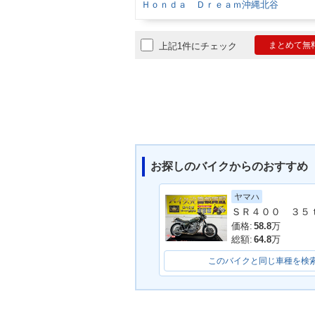
Ｈｏｎｄａ Ｄｒｅａｍ沖縄北谷
まとめて無
上記1件にチェック
お探しのバイクからのおすすめ
ヤマハ
価格:
58.8
万
総額:
64.8
万
このバイクと同じ車種を検