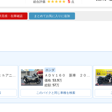
5
総合評価:
点
料見積・在庫確認
まとめてお気に入りに追加
ホンダ
ＳＲ４００ ３５ｔｈアニバーサリーＥＤ ２０１３年モデル 社外マフラー フェンダーレス 社外シート 社外フェンダー その他多数
ＡＤＶ１６０ 新車 ２０２６年最新モデル パールスモーキーグレー スマートキー ２９Ｌメットイン ＵＳＢ Ｔｙｐｅ−Ｃ装備
価格:
53.9
万
総額:
57
万
索
このバイクと同じ車種を検索