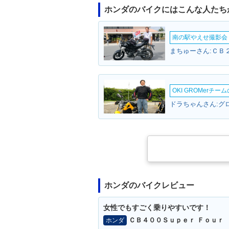
ホンダのバイクにはこんな人たち
南の駅やえせ撮影会（
まちゅーさん:ＣＢ２
OKI GROMerチ
ドラちゃんさん:グロ
ホンダのバイクレビュー
女性でもすごく乗りやすいです！
ＣＢ４００Ｓｕｐｅｒ Ｆｏｕｒ
ホンダ