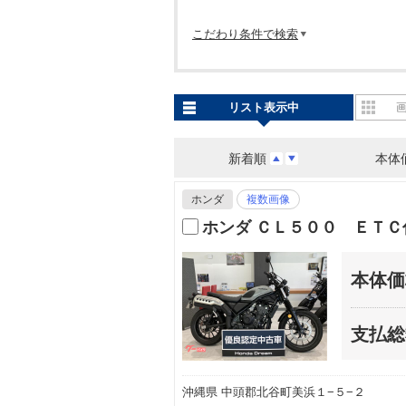
こだわり条件で検索
リスト表示中
新着順
本体
ホンダ
複数画像
ホンダ ＣＬ５００ ＥＴＣ
本体価
支払総
沖縄県 中頭郡北谷町美浜１−５−２