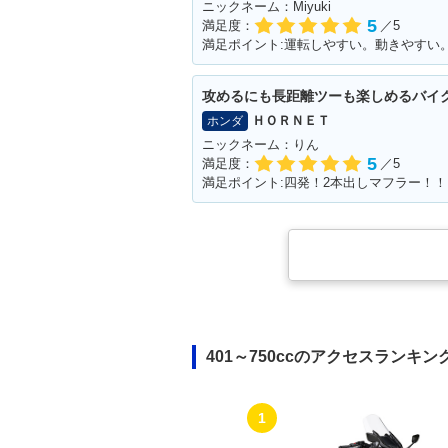
ニックネーム：Miyuki
5
満足度：
／5
攻めるにも長距離ツーも楽しめるバイ
ＨＯＲＮＥＴ
ホンダ
ニックネーム：りん
5
満足度：
／5
満足ポイント:四発！2本出しマフラー！！
401～750ccのアクセスランキン
1