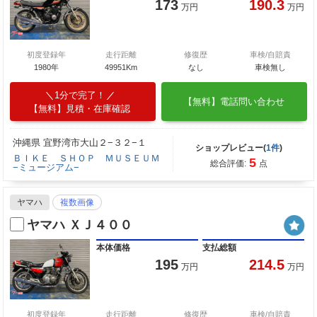
173
190.3
万円
万円
初度登録年
走行距離
修復歴
車検/自賠責
1980年
49951Km
なし
車検無し
1分で完了！
【無料】電話問い合わせ
【無料】見積・在庫確認
沖縄県 宜野湾市大山２−３２−１
ショップレビュー(
1件
)
ＢＩＫＥ ＳＨＯＰ ＭＵＳＥＵＭ
5
総合評価:
点
−ミュージアム−
ヤマハ
複数画像
ヤマハ ＸＪ４００
本体価格
支払総額
195
214.5
万円
万円
初度登録年
走行距離
修復歴
車検/自賠責