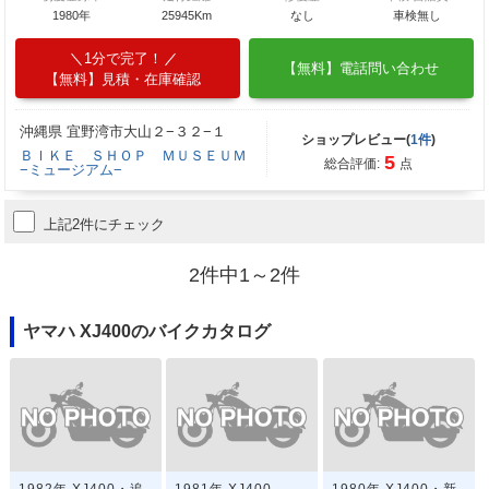
1980年
25945Km
なし
車検無し
1分で完了！
【無料】電話問い合わせ
【無料】見積・在庫確認
沖縄県 宜野湾市大山２−３２−１
ショップレビュー(
1件
)
ＢＩＫＥ ＳＨＯＰ ＭＵＳＥＵＭ
5
総合評価:
点
−ミュージアム−
上記2件にチェック
2件中1～2件
ヤマハ XJ400のバイクカタログ