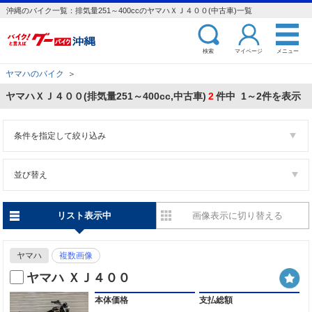
沖縄のバイク一覧：排気量251～400ccのヤマハＸＪ４００(中古車)一覧
検索
マイページ
メニュー
ヤマハのバイク
＞
ヤマハＸＪ４００(排気量251～400cc,中古車)
2
件中 1～2件を表示
条件を指定して絞り込み
並び替え
リスト表示中
画像表示に切り替える
ヤマハ
複数画像
ヤマハ ＸＪ４００
本体価格
支払総額