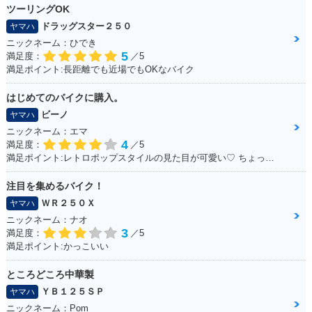
ツーリングOK
ドラッグスター２５０
ヤマハ
ニックネーム：ひでき
5
満足度：
／5
満足ポイント:長距離でも近場でもOKなバイク
はじめてのバイクに購入。
ビーノ
ヤマハ
ニックネーム：エマ
4
満足度：
／5
満足ポイント:レトロポップスタイルの見た目が可愛い♡ ちょっとしたお買いものに行くときに便利！
注目を集めるバイク！
ＷＲ２５０Ｘ
ヤマハ
ニックネーム：ナオ
3
満足度：
／5
満足ポイント:かっこいい
ところどころ中華製
ＹＢ１２５ＳＰ
ヤマハ
ニックネーム：Pom