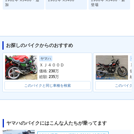
1982年 XJ400・追
1981年 XJ400
1980年 XJ400・新
加
登場
お探しのバイクからのおすすめ
ヤマハ
ＸＪ４００Ｄ
Ｘ
価格:
230
万
価
総額:
235
万
総
このバイクと同じ車種を検索
このバイク
ヤマハのバイクにはこんな人たちが乗ってます