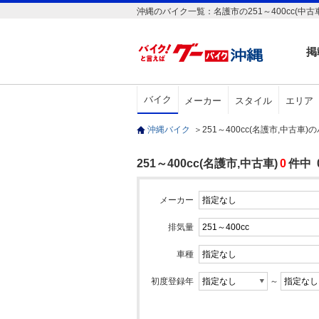
沖縄のバイク一覧：名護市の251～400cc(中古
掲
バイク
メーカー
スタイル
エリア
沖縄バイク
＞
251～400cc(名護市,中古車
251～400cc(名護市,中古車)
0
件中 
メーカー
排気量
車種
初度登録年
～