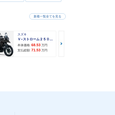
新着一覧全てを見る
スズキ
スズキ
Ｖ−ストローム２５０ ２６年モデル 水冷２気筒エンジン ＬＥＤヘッドライト標準装備
68.53
68.
本体価格:
万円
本体価格:
71.53
72.
支払総額:
万円
支払総額: