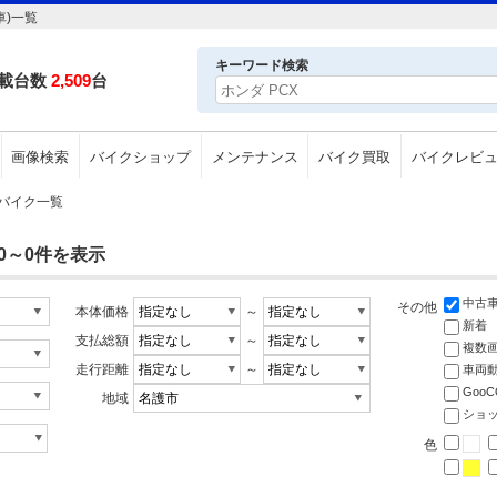
車)一覧
キーワード検索
載台数
2,509
台
画像検索
バイクショップ
メンテナンス
バイク買取
バイクレビ
)のバイク一覧
0～0件を表示
中古
その他
本体価格
～
新着
支払総額
～
複数
走行距離
～
車両
Goo
地域
ショ
色