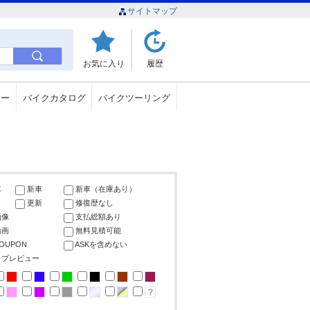
サイトマップ
お気に入り
履歴
ュー
バイクカタログ
バイクツーリング
車
新車
新車（在庫あり）
更新
修復歴なし
画像
支払総額あり
動画
無料見積可能
COUPON
ASKを含めない
ップレビュー