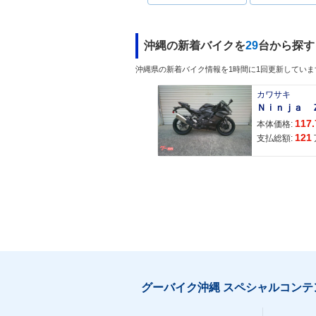
沖縄の新着バイクを
29
台から探す
沖縄県の新着バイク情報を1時間に1回更新していま
カワサキ
117.
本体価格:
121
支払総額:
グーバイク沖縄 スペシャルコンテ