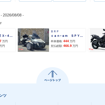
- 2026/08/08 -
す
ＢＲＰ
Ｎｉｎｊａ ＺＸ−４Ｒ ＳＥ
ｃａｎ−ａｍ ＳＰＹＤＥＲ ＲＴ ＬＩＭＩＴＥＤ
7
444
万円
本体価格:
万円
466.9
万円
支払総額:
万円
ンツ