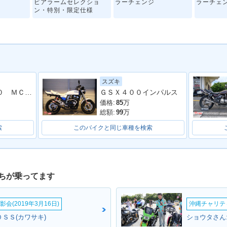
ビアラームセレクショ
ラーチェンジ
ラーチェ
ン・特別・限定仕様
スズキ
ＨＯＲＮＥＴ２５０ ＭＣ３１型 １９９９年モデル 社外グリップ・レバー 社外マフラー
ＧＳＸ４００インパルス
US Ⅱ・カ
1998年 BALIUS Ⅱ・カ
2000年 BALIUS Ⅱ・マ
1997年 
ラーチェンジ
イナーチェンジ
登場
価格:
85
万
総額:
99
万
索
このバイクと同じ車種を検索
ちが乗ってます
会(2019年3月16日)
沖縄チャリティ
ＳＳ(カワサキ)
ショウタさん