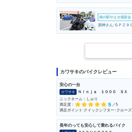
南の駅やえせ撮影会（
酒神さん:ＧＰＺ９０
カワサキのバイクレビュー
安心の一台
Ｎｉｎｊａ １０００ ＳＸ
カワサキ
ニックネーム：しゅり
5
満足度：
／5
長年のっても安心して乗れるバイク