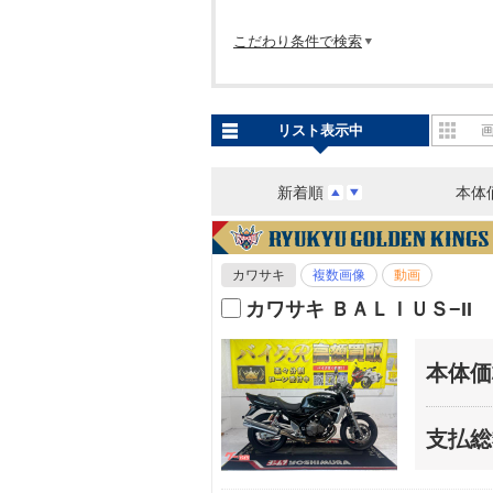
こだわり条件で検索
リスト表示中
新着順
本体
カワサキ
複数画像
動画
カワサキ ＢＡＬＩＵＳ−I
本体価
支払総