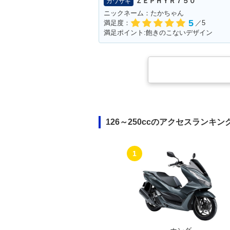
ＺＥＰＨＹＲ７５０
カワサキ
ニックネーム：たかちゃん
5
満足度：
／5
満足ポイント:飽きのこないデザイン
126～250ccのアクセスランキン
1