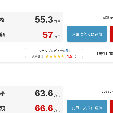
55.3
―
減算歴
格
万円
57
額
お気に入りに追加
万円
ショップレビュー(
1件
)
【無料】電
4.8
総合評価:
点
63.6
―
30775
格
万円
66.6
額
お気に入りに追加
万円