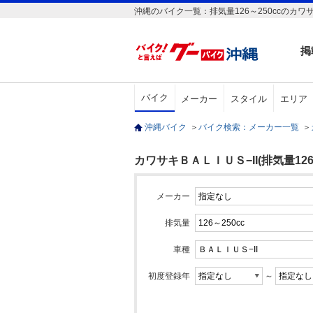
沖縄のバイク一覧：排気量126～250ccのカワサ
掲
バイク
メーカー
スタイル
エリア
沖縄バイク
＞
バイク検索：メーカー一覧
＞
カワサキＢＡＬＩＵＳ−II(排気量126～
メーカー
排気量
車種
初度登録年
～