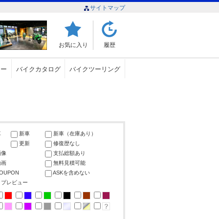
サイトマップ
お気に入り
履歴
ュー
バイクカタログ
バイクツーリング
車
新車
新車（在庫あり）
更新
修復歴なし
画像
支払総額あり
動画
無料見積可能
COUPON
ASKを含めない
ップレビュー