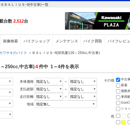
キＢＡＬＩＵＳ−II(中古車)一覧
載台数
2,512
台
画像検索
バイクショップ
メンテナンス
バイク買取
バイクレビ
カワサキのバイク
＞
ＢＡＬＩＵＳ−II(排気量126～250cc,中古車)
250cc,中古車)
4
件中 1～4件を表示
中古
その他
本体価格
～
新着
支払総額
～
複数
走行距離
～
車両
Goo
地域
ショ
色