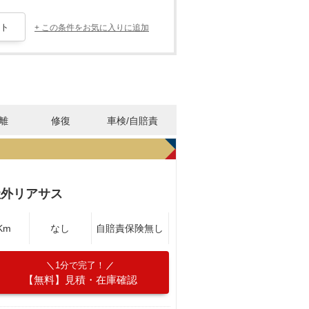
+ この条件をお気に入りに追加
離
修復
車検/自賠責
社外リアサス
Km
なし
自賠責保険無し
1分で完了！
【無料】見積・在庫確認