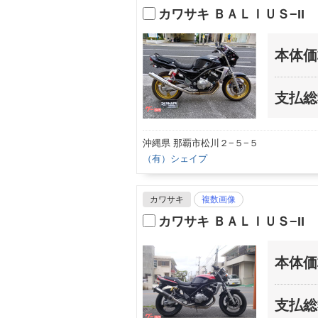
カワサキ ＢＡＬＩＵＳ−II
本体価
支払総
沖縄県 那覇市松川２−５−５
（有）シェイプ
カワサキ
複数画像
カワサキ ＢＡＬＩＵＳ−II
本体価
支払総