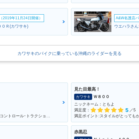
2019年11月24日開催）
A&W名護店バ
０Ｒ(カワサキ)
ウエハラさん:
カワサキのバイクに乗っている沖縄のライダーを見る
見た目最高！
Ｗ８００
カワサキ
ニックネーム：ともよ
5
満足度：
／5
満足ポイント:クイックシフター･クルーズコントロール･トラクションコントロールに大満足！
満足ポイント:スタイルがとっても
赤黒忍