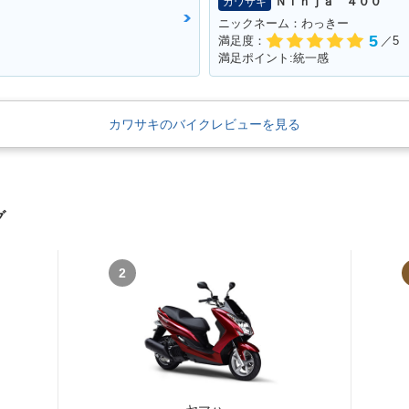
Ｎｉｎｊａ ４００
カワサキ
ニックネーム：わっきー
5
満足度：
／5
満足ポイント:統一感
カワサキのバイクレビューを見る
グ
2