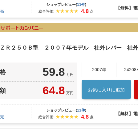
ショップレビュー(
11件
)
【無料】電
4.8
売
総合評価:
点
I ＺＲ２５０Ｂ型 ２００７年モデル 社外レバー 社
59.8
2007年
24208
格
万円
64.8
額
お気に入りに追加
万円
ショップレビュー(
11件
)
【無料】電
4.8
売
総合評価:
点