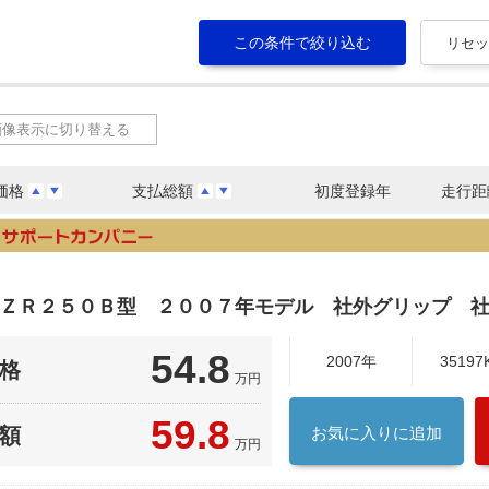
画像表示に切り替える
価格
支払総額
初度登録年
走行距
I ＺＲ２５０Ｂ型 ２００７年モデル 社外グリップ 
54.8
2007年
35197
格
万円
59.8
額
お気に入りに追加
万円