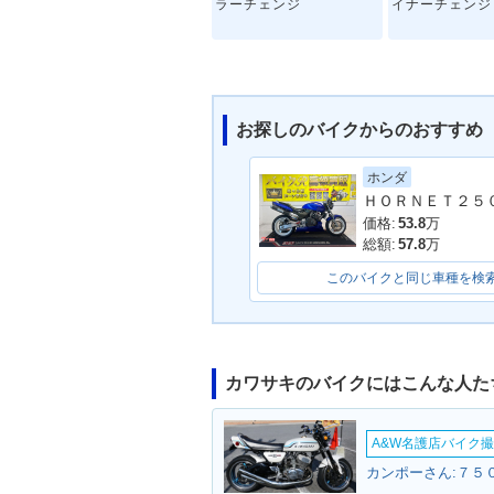
ラーチェンジ
イナーチェンジ
お探しのバイクからのおすすめ
ホンダ
2001年 BALI
2002年 BALIUS Ⅱ・カ
ラーチェンジ
ラーチェンジ
価格:
53.8
万
総額:
57.8
万
このバイクと同じ車種を検
カワサキのバイクにはこんな人た
A&W名護店バイク撮影
カンポーさん:７５０