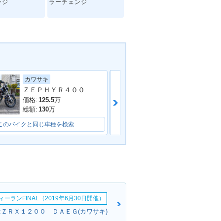
ンジ
ラーチェンジ
ヤマハ
カワサキ
ＺＥＰＨＹＲ４００
BALIUS Ⅱ・新
価格:
78.8
万
価格:
125.5
万
総額:
85.8
万
総額:
130
万
このバイクと同じ車種を検索
このバイクと同じ車種を検索
ーランFINAL（2019年6月30日開催）
:ＺＲＸ１２００ ＤＡＥＧ(カワサキ)