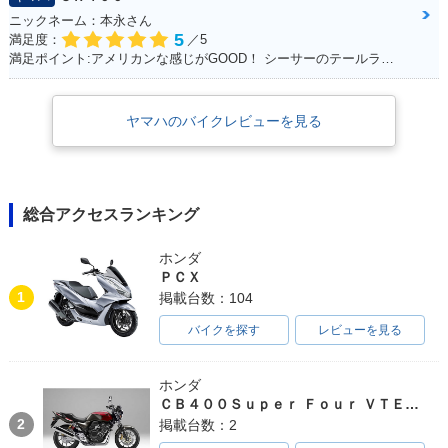
ニックネーム：本永さん
5
満足度：
／5
満足ポイント:アメリカンな感じがGOOD！ シーサーのテールランプ！70年代のB級チョッパーハンドル！ ブラッドスタイルさんにカスタムしてもらったところすべて！
ヤマハのバイクレビューを見る
総合アクセスランキング
ホンダ
ＰＣＸ
1
掲載台数：104
バイクを探す
レビューを見る
ホンダ
ＣＢ４００Ｓｕｐｅｒ Ｆｏｕｒ ＶＴＥＣ ＳＰＥＣ３
2
掲載台数：2