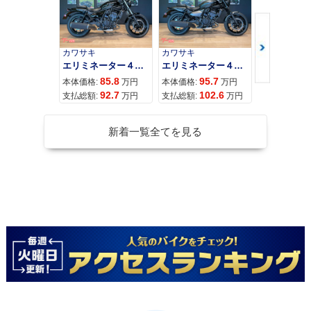
カワサキ
カワサキ
カワサキ
エリミネーター４００
エリミネーター４００ＳＥ
85.8
95.7
11
本体価格:
万円
本体価格:
万円
本体価格:
92.7
102.6
12
支払総額:
万円
支払総額:
万円
支払総額:
新着一覧全てを見る