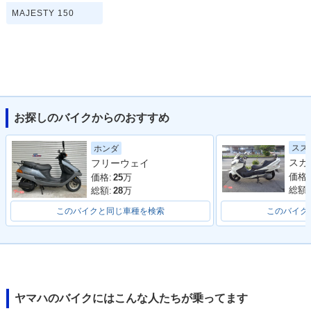
MAJESTY 150
お探しのバイクからのおすすめ
スズ
ホンダ
フリーウェイ
価格:
価格:
25
万
総額:
総額:
28
万
このバイクと同じ車種を検索
このバイク
ヤマハのバイクにはこんな人たちが乗ってます