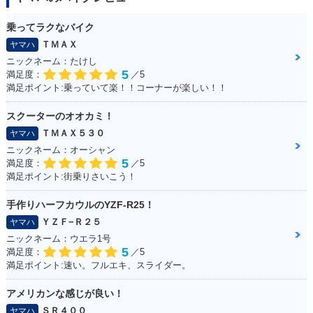
乗ってラクなバイク
ＴＭＡＸ
ヤマハ
ニックネーム：たけし
5
満足度：
／5
満足ポイント:乗っていて楽！！コーナーが楽しい！！
スクーターのオオカミ！
ＴＭＡＸ５３０
ヤマハ
ニックネーム：オーシャン
5
満足度：
／5
満足ポイント:街乗りさいこう！
手作りハーフカウルのYZF-R25！
ＹＺＦ−Ｒ２５
ヤマハ
ニックネーム：ウエラ1号
5
満足度：
／5
満足ポイント:速い。フルエキ、スライダー。
アメリカンな感じが良い！
ＳＲ４００
ヤマハ