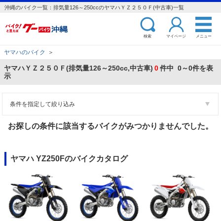
沖縄のバイク一覧：排気量126～250ccのヤマハＹＺ２５０Ｆ(中古車)一覧
検索
マイページ
メニュー
ヤマハのバイク
＞
ヤマハＹＺ２５０Ｆ(排気量126～250cc,中古車)
0
件中 0～0件を表
示
条件を指定して絞り込み
お探しの条件に該当するバイクがみつかりませんでした。
ヤマハ YZ250Fのバイクカタログ