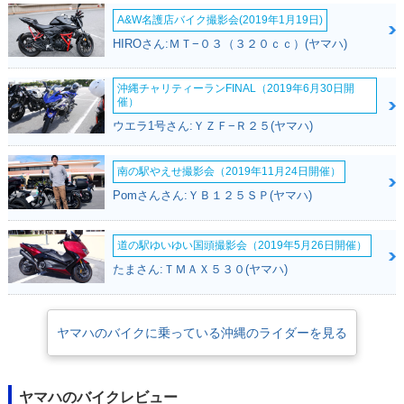
A&W名護店バイク撮影会(2019年1月19日)
HIROさん:ＭＴ−０３（３２０ｃｃ）(ヤマハ)
沖縄チャリティーランFINAL（2019年6月30日開
催）
ウエラ1号さん:ＹＺＦ−Ｒ２５(ヤマハ)
2022年 YZ250F Mo
2022年 YZ250F・
2021年 YZ250F Mo
nster Energy Yama
マイナーチェンジ
nster Energy Yama
ha Racing Editio
ha Racing Editio
n・特別・限定仕様
n・特別・限定仕様
南の駅やえせ撮影会（2019年11月24日開催）
Pomさんさん:ＹＢ１２５ＳＰ(ヤマハ)
道の駅ゆいゆい国頭撮影会（2019年5月26日開催）
たまさん:ＴＭＡＸ５３０(ヤマハ)
2021年 YZ250F・
2020年 YZ250F・
2019年 YZ250F・
マイナーチェンジ
カラーチェンジ
フルモデルチェンジ
ヤマハのバイクに乗っている沖縄のライダーを見る
ヤマハのバイクレビュー