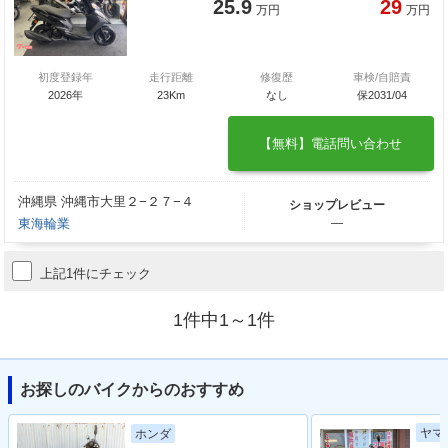
25.9
29
万円
万円
初度登録年
走行距離
修復歴
車検/自賠責
2026年
23Km
なし
保2031/04
【無料】電話問い合わせ
沖縄県 沖縄市大里２−２７−４
ショップレビュー
東海輪業
―
上記1件にチェック
1件中1～1件
お探しのバイクからのおすすめ
ヤマ
ホンダ