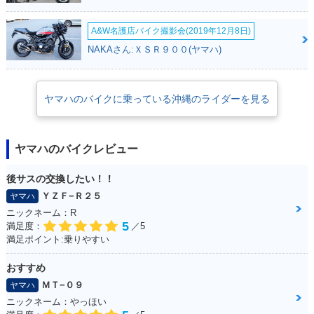
A&W名護店バイク撮影会(2019年12月8日)
NAKAさん:ＸＳＲ９００(ヤマハ)
ヤマハのバイクに乗っている沖縄のライダーを見る
ヤマハのバイクレビュー
後サスの交換したい！！
ＹＺＦ−Ｒ２５
ヤマハ
ニックネーム：R
5
満足度：
／5
満足ポイント:乗りやすい
おすすめ
ＭＴ−０９
ヤマハ
ニックネーム：やっほい