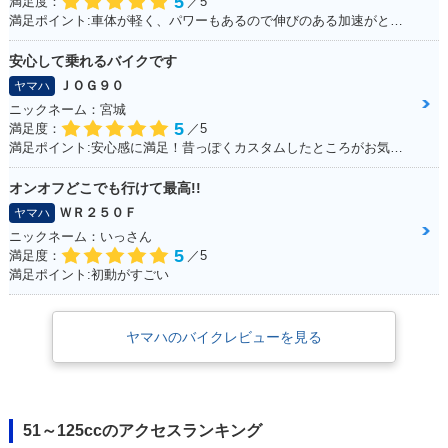
5
満足度：
／5
満足ポイント:車体が軽く、パワーもあるので伸びのある加速がとてもいいです。 高速道路も走りましたが、とても楽しめました。 また三気筒エンジンがとても気持ちよく、 国産車で三気筒エンジンはとても貴重だと感じた１台です。
安心して乗れるバイクです
ＪＯＧ９０
ヤマハ
ニックネーム：宮城
5
満足度：
／5
満足ポイント:安心感に満足！昔っぽくカスタムしたところがお気に入り！ ※今回のイベントでの撮影は、積載車等で移動をしており、 公道の走行はしておりません。
オンオフどこでも行けて最高!!
ＷＲ２５０Ｆ
ヤマハ
ニックネーム：いっさん
5
満足度：
／5
満足ポイント:初動がすごい
ヤマハのバイクレビューを見る
51～125ccのアクセスランキング