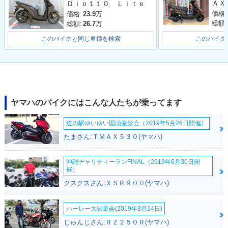
Ｄｉｏ１１０ Ｌｉｔｅ
価格:
価格:
23.9
万
総額:
総額:
26.7
万
このバイクと同じ車種を検索
このバイク
ヤマハのバイクにはこんな人たちが乗ってます
道の駅ゆいゆい国頭撮影会（2019年5月26日開催）
たまさん:ＴＭＡＸ５３０(ヤマハ)
沖縄チャリティーランFINAL（2019年6月30日開
催）
クスクスさん:ＸＳＲ９００(ヤマハ)
ハーレー大試乗会(2019年3月24日)
じゅんじさん:ＲＺ２５０Ｒ(ヤマハ)