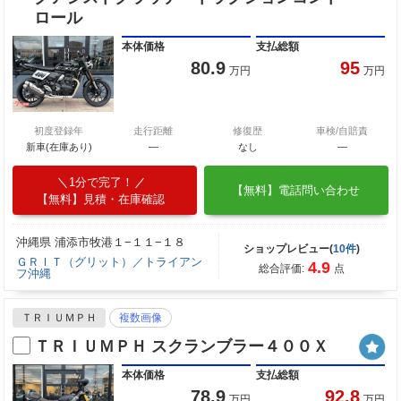
ロール
本体価格
支払総額
80.9
95
万円
万円
初度登録年
走行距離
修復歴
車検/自賠責
新車(在庫あり)
―
なし
―
1分で完了！
【無料】電話問い合わせ
【無料】見積・在庫確認
沖縄県 浦添市牧港１−１１−１８
ショップレビュー(
10件
)
ＧＲＩＴ（グリット）／トライアン
4.9
総合評価:
点
フ沖縄
ＴＲＩＵＭＰＨ
複数画像
ＴＲＩＵＭＰＨ スクランブラー４００Ｘ
本体価格
支払総額
78.9
92.8
万円
万円