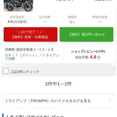
初度登録年
走行距離
修復歴
車検/自賠責
新車(注文販売)
―
なし
―
1分で完了！
【無料】電話問い合わせ
【無料】見積・在庫確認
沖縄県 浦添市牧港１−１１−１８
ショップレビュー(
10件
)
ＧＲＩＴ（グリット）／トライアン
4.9
総合評価:
点
フ沖縄
上記2件にチェック
2件中1～2件
トライアンフ（TRIUMPH）のバイクカタログを見る