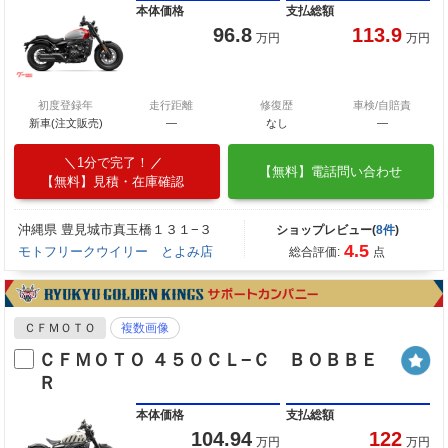
本体価格
支払総額
96.8
113.9
万円
万円
初度登録年
走行距離
修復歴
車検/自賠責
新車(注文販売)
―
なし
―
1分で完了！
【無料】電話問い合わせ
【無料】見積・在庫確認
沖縄県 豊見城市真玉橋１３１−３
ショップレビュー(
8件
)
4.5
モトフリークウイリー とよみ店
総合評価:
点
ＣＦＭＯＴＯ
複数画像
ＣＦＭＯＴＯ ４５０ＣＬ−Ｃ ＢＯＢＢＥ
Ｒ
本体価格
支払総額
104.94
122
万円
万円