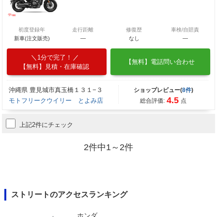
初度登録年
走行距離
修復歴
車検/自賠責
新車(注文販売)
―
なし
―
1分で完了！
【無料】電話問い合わせ
【無料】見積・在庫確認
沖縄県 豊見城市真玉橋１３１−３
ショップレビュー(
8件
)
4.5
モトフリークウイリー とよみ店
総合評価:
点
上記2件にチェック
2件中1～2件
ストリートのアクセスランキング
ホンダ