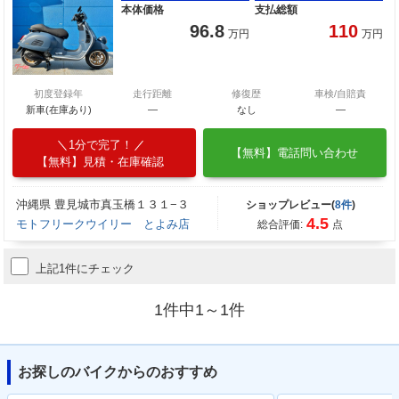
本体価格
支払総額
96.8
110
万円
万円
初度登録年
走行距離
修復歴
車検/自賠責
新車(在庫あり)
―
なし
―
1分で完了！
【無料】電話問い合わせ
【無料】見積・在庫確認
沖縄県 豊見城市真玉橋１３１−３
ショップレビュー(
8件
)
4.5
モトフリークウイリー とよみ店
総合評価:
点
上記1件にチェック
1件中1～1件
お探しのバイクからのおすすめ