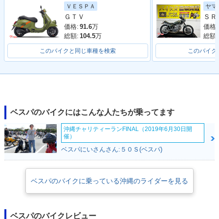
ヤマ
ＶＥＳＰＡ
ＧＴＶ
価格:
価格:
91.6
万
総額:
総額:
104.5
万
このバイクと同じ車種を検索
このバイク
ベスパのバイクにはこんな人たちが乗ってます
沖縄チャリティーランFINAL（2019年6月30日開
催）
ベスパにいさんさん:５０Ｓ(ベスパ)
ベスパのバイクに乗っている沖縄のライダーを見る
ベスパのバイクレビュー