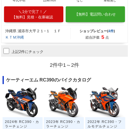
年式不明
11967Km
なし
車検無し
1分で完了！
【無料】電話問い合わせ
【無料】見積・在庫確認
沖縄県 浦添市大平２１−１ １Ｆ
ショップレビュー(
4件
)
5
ＫＴＭ沖縄
総合評価:
点
上記2件にチェック
2件中1～2件
ケーティーエム RC390のバイクカタログ
2024年 RC390・カ
2023年 RC390・カ
2022年 RC390・フ
ラーチェンジ
ラーチェンジ
ルモデルチェンジ