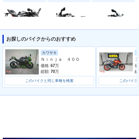
お探しのバイクからのおすすめ
2021年 RC390
2018年 RC390
2017年 RC390
カワサキ
Ｎｉｎｊａ ４００
３
価格:
67
万
価
総額:
70
万
総
このバイクと同じ車種を検索
このバイク
2014年 RC390・新
登場