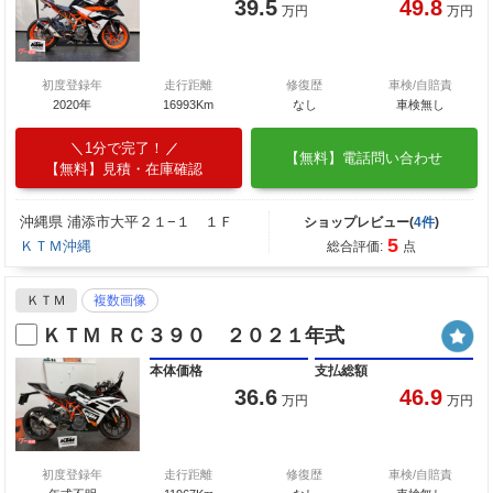
39.5
49.8
万円
万円
初度登録年
走行距離
修復歴
車検/自賠責
2020年
16993Km
なし
車検無し
1分で完了！
【無料】電話問い合わせ
【無料】見積・在庫確認
沖縄県 浦添市大平２１−１ １Ｆ
ショップレビュー(
4件
)
5
ＫＴＭ沖縄
総合評価:
点
ＫＴＭ
複数画像
ＫＴＭ ＲＣ３９０ ２０２１年式
本体価格
支払総額
36.6
46.9
万円
万円
初度登録年
走行距離
修復歴
車検/自賠責