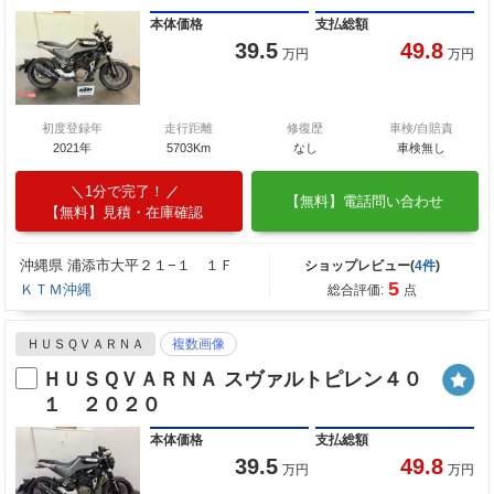
本体価格
支払総額
39.5
49.8
万円
万円
初度登録年
走行距離
修復歴
車検/自賠責
2021年
5703Km
なし
車検無し
1分で完了！
【無料】電話問い合わせ
【無料】見積・在庫確認
沖縄県 浦添市大平２１−１ １Ｆ
ショップレビュー(
4件
)
5
ＫＴＭ沖縄
総合評価:
点
ＨＵＳＱＶＡＲＮＡ
複数画像
ＨＵＳＱＶＡＲＮＡ スヴァルトピレン４０
１ ２０２０
本体価格
支払総額
39.5
49.8
万円
万円