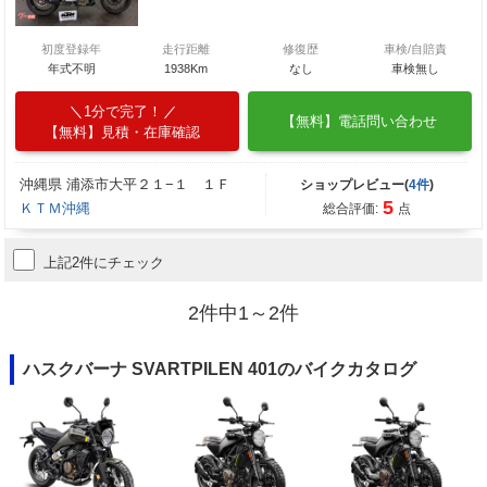
初度登録年
走行距離
修復歴
車検/自賠責
年式不明
1938Km
なし
車検無し
1分で完了！
【無料】電話問い合わせ
【無料】見積・在庫確認
沖縄県 浦添市大平２１−１ １Ｆ
ショップレビュー(
4件
)
5
ＫＴＭ沖縄
総合評価:
点
上記2件にチェック
2件中1～2件
ハスクバーナ SVARTPILEN 401のバイクカタログ