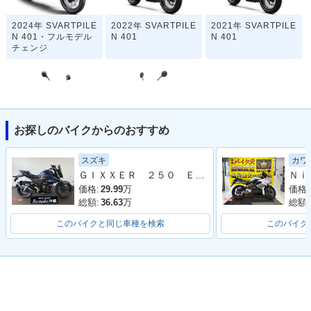
2024年 SVARTPILE
2022年 SVARTPILE
2021年 SVARTPILE
N 401・フルモデル
N 401
N 401
チェンジ
お探しのバイクからのおすすめ
2020年 SVARTPILE
2018年 SVARTPILE
スズキ
カワ
N 401・マイナーチ
N 401・新登場
ＧＩＸＸＥＲ ２５０ ＥＤ２２Ｙ ２０２３年モデル バクステ レバー スクリーン
ェンジ
価格:
29.99
万
価格:
総額:
36.63
万
総額:
このバイクと同じ車種を検索
このバイク