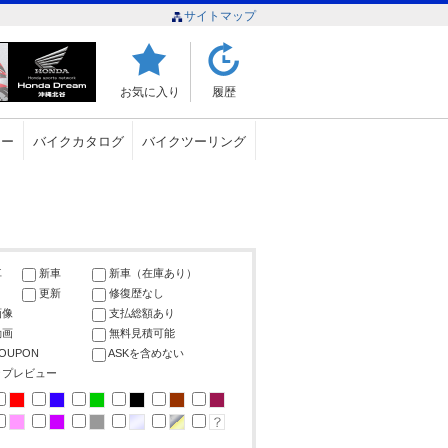
サイトマップ
お気に入り
履歴
ュー
バイクカタログ
バイクツーリング
車
新車
新車（在庫あり）
更新
修復歴なし
画像
支払総額あり
動画
無料見積可能
COUPON
ASKを含めない
ップレビュー