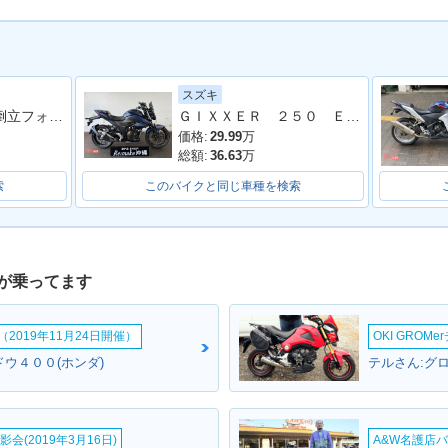
スズキ
ＣＢ２５０ＲＡ 倒立フォーク ノーマル
ＧＩＸＸＥＲ ２５０ ＥＤ２２Ｙ ２０２３年モデル バクステ レバー スクリーン
価格:
29.99
万
総額:
36.63
万
索
このバイクと同じ車種を検索
が乗ってます
2019年11月24日開催）
OKI GROM
ウ４００(ホンダ)
テルさん:グロ
会(2019年3月16日)
A&W名護店バ