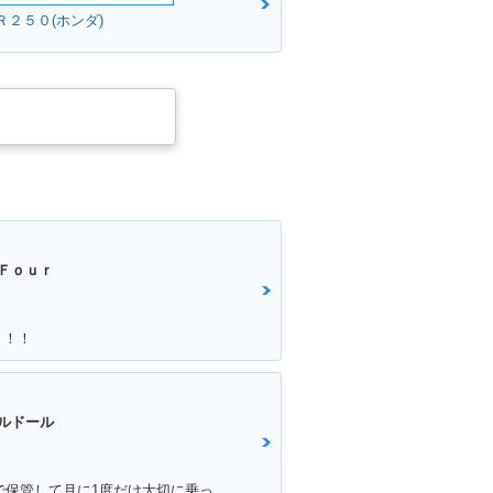
Ｒ２５０(ホンダ)
Ｆｏｕｒ
！！！
ルドール
満足ポイント:満足度100%!!応接間で保管して月に1度だけ大切に乗っています