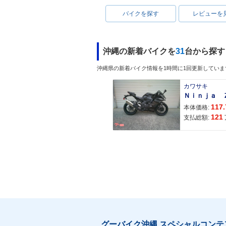
バイクを探す
レビューを
沖縄の新着バイクを
31
台から探す
沖縄県の新着バイク情報を1時間に1回更新していま
カワサキ
117.
本体価格:
121
支払総額:
グーバイク沖縄 スペシャルコンテ