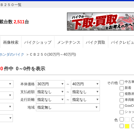
ＣＢ２５０一覧
載台数
2,511
台
画像検索
バイクショップ
メンテナンス
バイク買取
バイクレビ
ホンダのバイク
＞
ＣＢ２５０(30万円～40万円)
0
件中 0～0件を表示
中古
その他
本体価格
～
新着
支払総額
～
複数
走行距離
～
車両
Goo
地域
ショ
色