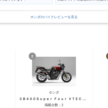
ホンダのバイクレビューを見る
2
ホンダ
ＣＢ４００Ｓｕｐｅｒ Ｆｏｕｒ ＶＴＥＣ ＳＰＥＣ３
掲載台数：2