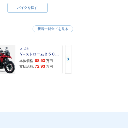
バイクを探す
新着一覧全てを見る
スズキ
スズキ
Ｖ−ストローム２５０ ２６年モデル 水冷２気筒エンジン ＬＥＤヘッドライト標準装備
68.53
68.
本体価格:
万円
本体価格:
72.93
71.
支払総額:
万円
支払総額: