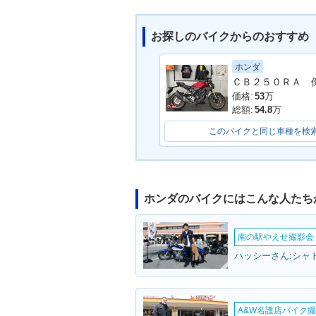
お探しのバイクからのおすすめ
ホンダ
価格:
53
万
総額:
54.8
万
このバイクと同じ車種を検
ホンダのバイクにはこんな人たち
南の駅やえせ撮影会（
ハッシーさん:シャド
A&W名護店バイク撮影