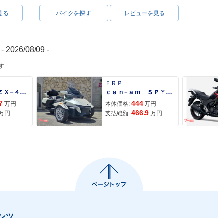
見る
バイクを探す
レビューを見る
- 2026/08/09 -
す
ＢＲＰ
Ｎｉｎｊａ ＺＸ−４Ｒ ＳＥ
ｃａｎ−ａｍ ＳＰＹＤＥＲ ＲＴ ＬＩＭＩＴＥＤ
7
444
万円
本体価格:
万円
466.9
万円
支払総額:
万円
ンツ