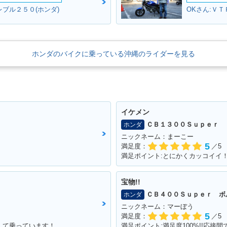
レブル２５０(ホンダ)
OKさん:ＶＴ
ホンダのバイクに乗っている沖縄のライダーを見る
イケメン
ＣＢ１３００Ｓｕｐｅｒ 
ホンダ
ニックネーム：まーこー
5
満足度：
／5
満足ポイント:とにかくカッコイイ
宝物!!
ＣＢ４００Ｓｕｐｅｒ ボ
ホンダ
ニックネーム：マーぼう
5
満足度：
／5
して乗っています！