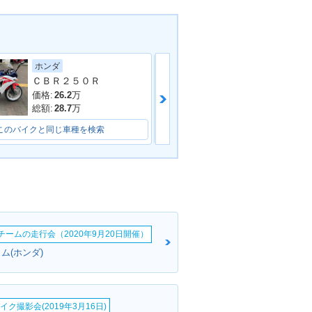
ヤマハ
ホンダ
ＣＢＲ２５０Ｒ
価格:
30.8
万
価格:
26.2
万
総額:
34.8
万
総額:
28.7
万
このバイクと同じ車種を検索
このバイクと同じ車種を検索
erチームの走行会（2020年9月20日開催）
ム(ホンダ)
イク撮影会(2019年3月16日)