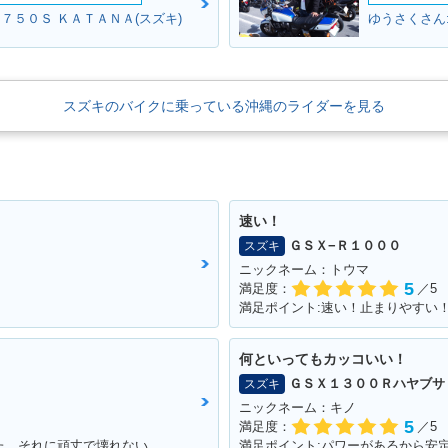
７５０Ｓ ＫＡＴＡＮＡ(スズキ)
ゆうさくさん
スズキのバイクに乗っている沖縄のライダーを見る
速い！
ＧＳＸ−Ｒ１０００
スズキ
ニックネーム：トウマ
5
満足度：
／5
満足ポイント:速い！止まりやすい
何といってもカッコいい！
ＧＳＸ１３００Ｒハヤブサ
スズキ
ニックネーム：キノ
5
満足度：
／5
満足ポイント:スタートダッシュが良かった。それに頑丈で壊れない。燃費はそこそこ。あと、足元もフラットで、リアにはボックスを付ければ、相当量を運べます。シート下は、フルフェイスがしっかりと格納できました。あとはフロントの内側収納もたっぷりサイズで、500のペットボトルも入ります。企画でやった、V100 ツーリングは今でも思い出になってます。そんな便利な一台です。
満足ポイント:パワーがあるから安