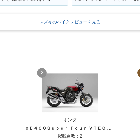
スズキのバイクレビューを見る
2
ホンダ
ＣＢ４００Ｓｕｐｅｒ Ｆｏｕｒ ＶＴＥＣ ＳＰＥＣ３
掲載台数：2