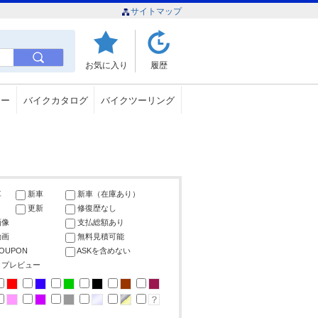
サイトマップ
お気に入り
履歴
ュー
バイクカタログ
バイクツーリング
車
新車
新車（在庫あり）
更新
修復歴なし
画像
支払総額あり
動画
無料見積可能
COUPON
ASKを含めない
ップレビュー