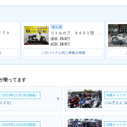
ホンダ
ＭＡＧＮＡ ＦＩＦＴＹ ２００１年モデル 純正車両
リトルカブ ＡＡ０１型 ２００８年モデル センタースタンド サイドスタンド リアキャリア
価格:
15.8
万
総額:
18.8
万
索
このバイクと同じ車種を検索
が乗ってます
2019年11月24日開催）
沖縄チャリティ
スズキ)
パル子さん:
2019年11月24日開催）
沖縄チャリティ