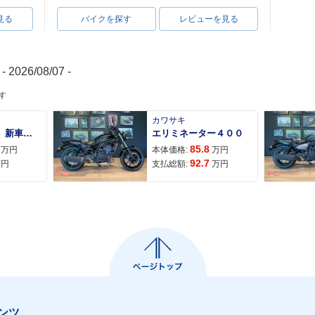
見る
バイクを探す
レビューを見る
- 2026/08/07 -
す
カワサキ
ＡＤＶ１６０ 新車 ２０２６年最新モデル パールスモーキーグレー スマートキー ２９Ｌメットイン ＵＳＢ Ｔｙｐｅ−Ｃ装備
エリミネーター４００
85.8
万円
本体価格:
万円
92.7
万円
支払総額:
万円
ンツ