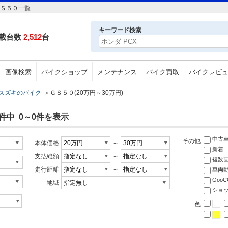
ＧＳ５０一覧
キーワード検索
載台数
2,512
台
画像検索
バイクショップ
メンテナンス
バイク買取
バイクレビ
スズキのバイク
＞
ＧＳ５０(20万円～30万円)
件中 0～0件を表示
中古
その他
本体価格
～
新着
支払総額
～
複数
走行距離
～
車両
Goo
地域
ショ
色