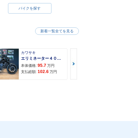
バイクを探す
新着一覧全てを見る
カワサキ
カワサキ
エリミネーター４００ＳＥ
95.7
117
本体価格:
万円
本体価格:
102.6
121
支払総額:
万円
支払総額: