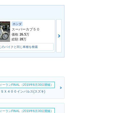
ホンダ
ホンダ
スーパーカブ５０
価格:
35.8
万
価格:
26.5
万
総額:
38.8
万
総額:
28
万
このバイクと同じ車種を検索
このバイクと同じ車種を検索
ーランFINAL（2019年6月30日開催）
ＧＳＸ４００インパルス(スズキ)
ーランFINAL（2019年6月30日開催）