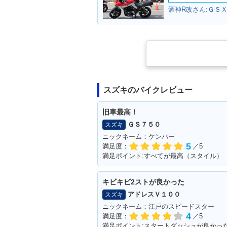
酒神R改さん:ＧＳＸ
スズキのバイクレビュー
旧車最高！
ＧＳ７５０
スズキ
ニックネーム：ケンパー
5
満足度：
／5
満足ポイント:すべてが最高（スタイル）
キビキビ2ストが良かった
アドレスＶ１００
スズキ
ニックネーム：江戸のスピードスター
4
満足度：
／5