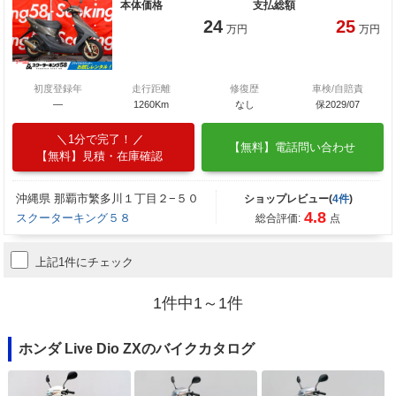
本体価格
支払総額
24
25
万円
万円
初度登録年
走行距離
修復歴
車検/自賠責
―
1260Km
なし
保2029/07
1分で完了！
【無料】電話問い合わせ
【無料】見積・在庫確認
沖縄県 那覇市繁多川１丁目２−５０
ショップレビュー(
4件
)
4.8
スクーターキング５８
総合評価:
点
上記1件にチェック
1件中1～1件
ホンダ Live Dio ZXのバイクカタログ