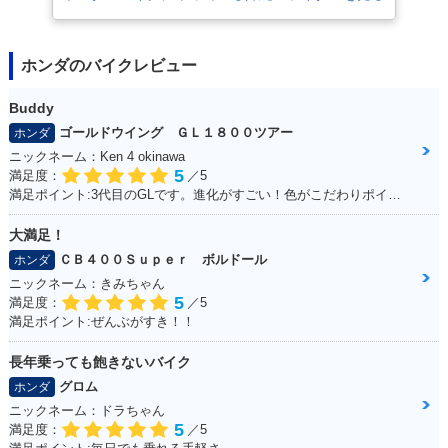
ホンダのバイクレビュー
Buddy
ゴールドウイング ＧＬ１８００ツアー
ホンダ
ニックネーム：Ken 4 okinawa
5
満足度：
／5
満足ポイント:3代目のGLです。進化がすごい！色がこだわりポイントです。
大満足！
ＣＢ４００Ｓｕｐｅｒ ボルドール
ホンダ
ニックネーム：きみちゃん
5
満足度：
／5
満足ポイント:ぜんぶがすき！！
長年乗っても飽きないバイク
グロム
ホンダ
ニックネーム：ドラちゃん
5
満足度：
／5