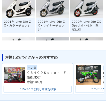
2001年 Live Dio Z
2001年 Live Dio Z
2000年 Live Dio ZX
X・カラーチェンジ
X・マイナーチェン
Special・特別・限
ジ
定仕様
お探しのバイクからのおすすめ
2000年 Live Dio ZX
1999年 Live Dio Z
1998年 Live Dio Z
ホンダ
スケルトン・特別・
X・マイナーチェン
X・カラーチェンジ
ＣＢ４００Ｓｕｐｅｒ Ｆｏｕｒ 多数改造 フルカスタム
Ｋ
限定仕様
ジ
価格:
95
万
価
総額:
100
万
総
このバイクと同じ車種を検索
このバイク