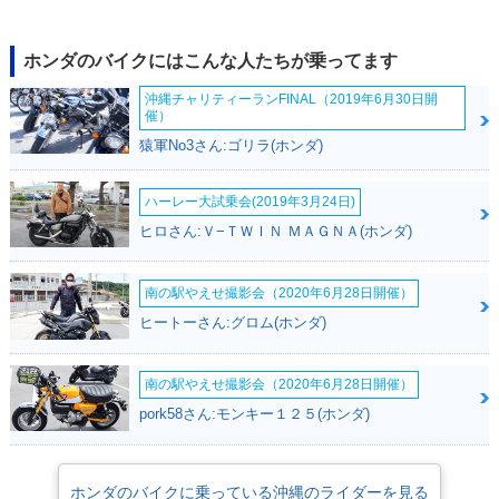
1998年 Live Dio Z
1998年 Live Dio Z
1997年 Live Dio Z
X・特別・限定仕様
X・カラーチェンジ
X・特別・限定仕様
ホンダのバイクにはこんな人たちが乗ってます
沖縄チャリティーランFINAL（2019年6月30日開
催）
猿軍No3さん:ゴリラ(ホンダ)
1997年 Live Dio Z
1996年 Live Dio Z
1996年 Live Dio Z
ハーレー大試乗会(2019年3月24日)
X・特別・限定仕様
X・マイナーチェン
X・カラーチェンジ
ヒロさん:Ｖ−ＴＷＩＮ ＭＡＧＮＡ(ホンダ)
ジ
南の駅やえせ撮影会（2020年6月28日開催）
ヒートーさん:グロム(ホンダ)
南の駅やえせ撮影会（2020年6月28日開催）
1995年 Live Dio Z
1994年 Live Dio Z
pork58さん:モンキー１２５(ホンダ)
X・カラーチェンジ
X・新登場
ホンダのバイクに乗っている沖縄のライダーを見る