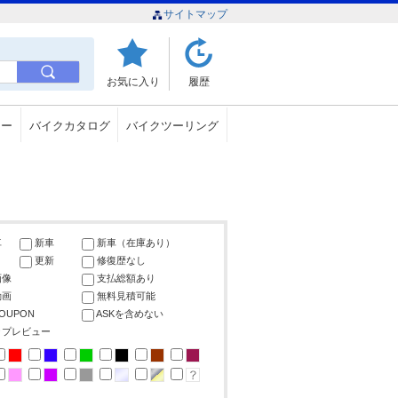
サイトマップ
お気に入り
履歴
ュー
バイクカタログ
バイクツーリング
車
新車
新車（在庫あり）
更新
修復歴なし
画像
支払総額あり
動画
無料見積可能
COUPON
ASKを含めない
ップレビュー