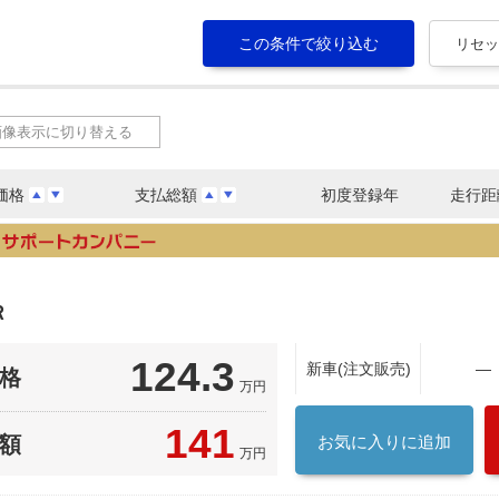
画像表示に切り替える
価格
支払総額
初度登録年
走行距
Ｒ
124.3
新車(注文販売)
―
格
万円
141
額
お気に入りに追加
万円