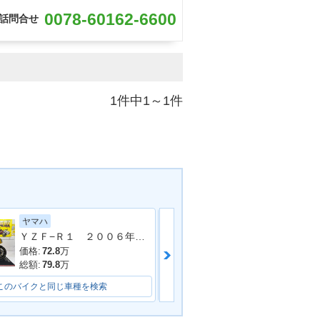
0078-60162-6600
話問合せ
1件中1～1件
ヤマハ
スズキ
ＹＺＦ−Ｒ１ ２００６年モデル 逆車 ストライカーサイレンサー フェンダーレス エンジンスライダー シングルシート
ＧＳＸ−８Ｒ
価格:
72.8
万
価格:
119.9
万
総額:
79.8
万
総額:
123.8
万
このバイクと同じ車種を検索
このバイクと同じ車種を検索