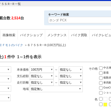
７５ＳＲ−Ｒ一覧
キーワード検索
載台数
2,514
台
画像検索
バイクショップ
メンテナンス
バイク買取
バイクレビ
ＣＦモトのバイク
＞
６７５ＳＲ−Ｒ(100万円以上)
上)
1
件中 1～1件を表示
中古
その他
本体価格
～
新着
支払総額
～
複数
走行距離
～
車両
Goo
地域
ショ
色