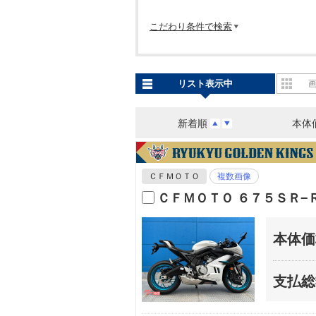
こだわり条件で検索
リスト表示中
新着順
本体
ＣＦＭＯＴＯ
複数画像
ＣＦＭＯＴＯ ６７５ＳＲ−
本体価
支払総