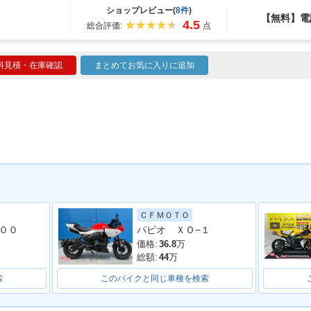
ショップレビュー(
8件
)
【無料】電
4.5
総合評価:
点
料見積・在庫確認
まとめてお気に入りに追加
ＣＦＭＯＴＯ
００
パピオ ＸＯ−１
価格:
36.8
万
総額:
44
万
索
このバイクと同じ車種を検索