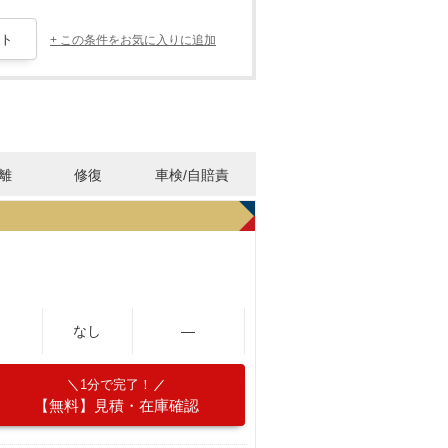
+ この条件をお気に入りに追加
離
修復
車検/自賠責
なし
―
1分で完了！
【無料】見積・在庫確認