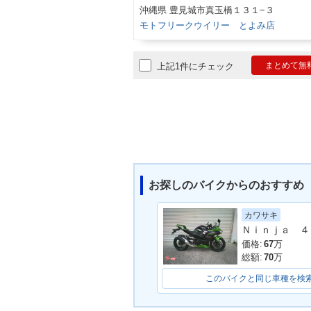
沖縄県 豊見城市真玉橋１３１−３
モトフリークウイリー とよみ店
まとめて無
上記1件にチェック
お探しのバイクからのおすすめ
カワサキ
Ｎｉｎｊａ ４
価格:
67
万
総額:
70
万
このバイクと同じ車種を検