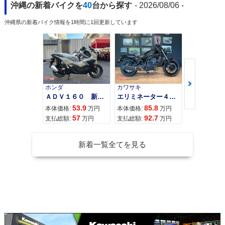
沖縄の新着バイクを
40
台から探す
- 2026/08/06 -
沖縄県の新着バイク情報を1時間に1回更新しています
ホンダ
カワサキ
カワサキ
ＡＤＶ１６０ 新車 ２０２６年最新モデル パールスモーキーグレー スマートキー ２９Ｌメットイン ＵＳＢ Ｔｙｐｅ−Ｃ装備
エリミネーター４００
53.9
85.8
95
本体価格:
万円
本体価格:
万円
本体価格:
57
92.7
10
支払総額:
万円
支払総額:
万円
支払総額:
新着一覧全てを見る