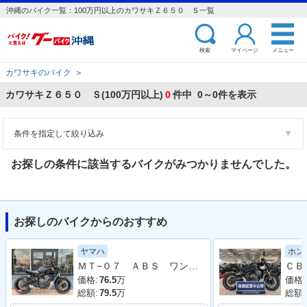
沖縄のバイク一覧：100万円以上のカワサキＺ６５０ Ｓ一覧
検索
マイページ
メニュー
カワサキのバイク
＞
カワサキＺ６５０ Ｓ(100万円以上)
0
件中 0～0件を表示
条件を指定して絞り込み
お探しの条件に該当するバイクがみつかりませんでした。
お探しのバイクからのおすすめ
ヤマハ
ホン
ＭＴ−０７ ＡＢＳ ワンオーナー ５インチＴＦＴディスプレイ フェンダーレス
価格:
76.5
万
価格:
総額:
79.5
万
総額: