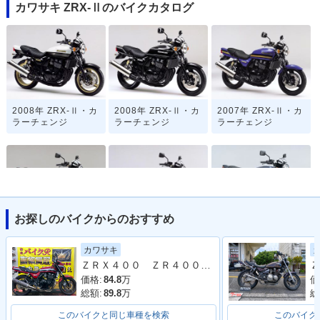
カワサキ ZRX-Ⅱのバイクカタログ
2008年 ZRX-Ⅱ・カ
2008年 ZRX-Ⅱ・カ
2007年 ZRX-Ⅱ・カ
ラーチェンジ
ラーチェンジ
ラーチェンジ
お探しのバイクからのおすすめ
2006年 ZRX-Ⅱ・カ
2005年 ZRX-Ⅱ・マ
2004年 ZRX-Ⅱ・マ
ラーチェンジ
イナーチェンジ
イナーチェンジ
カワサキ
ＺＲＸ４００ ＺＲ４００Ｅ １９９５年モデル 社外マフラー ハイスロ グリップヒーター エンジンスライダーエンジンスライダー
Ｚ
価格:
84.8
万
価
総額:
89.8
万
総
このバイクと同じ車種を検索
このバイク