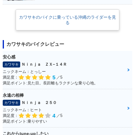
カワサキのバイクに乗っている沖縄のライダーを見
る
カワサキのバイクレビュー
安心感
Ｎｉｎｊａ ＺＸ−１４Ｒ
カワサキ
ニックネーム：とっしー
5
満足度：
／5
満足ポイント:見た目。長距離もラクチンな乗り心地。
永遠の相棒
Ｎｉｎｊａ ２５０
カワサキ
ニックネーム：ヒート
4
満足度：
／5
満足ポイント:乗りやすい
これからtune‐upしたい