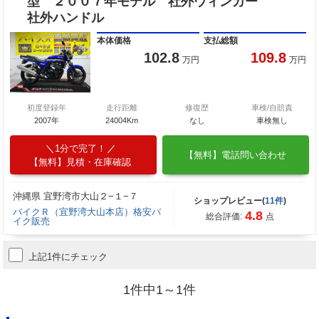
型 ２００７年モデル 社外ウィンカー
社外ハンドル
本体価格
支払総額
102.8
109.8
万円
万円
初度登録年
走行距離
修復歴
車検/自賠責
2007年
24004Km
なし
車検無し
1分で完了！
【無料】電話問い合わせ
【無料】見積・在庫確認
沖縄県 宜野湾市大山２−１−７
ショップレビュー(
11件
)
バイクＲ（宜野湾大山本店）格安バ
4.8
総合評価:
点
イク販売
上記1件にチェック
1件中1～1件