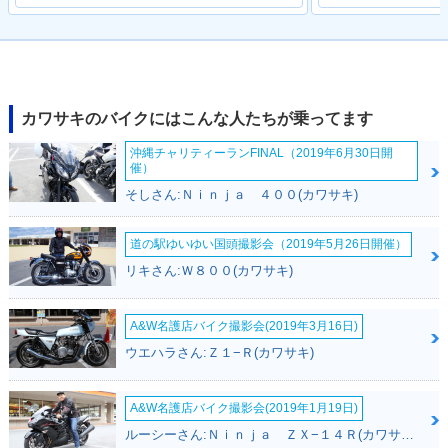
2003年 ZRX-Ⅱ・マ
2001年 ZRX-Ⅱ・マ
2000年 ZRX-Ⅱ・カ
イナーチェンジ
イナーチェンジ
ラーチェンジ
カワサキのバイクにはこんな人たちが乗ってます
沖縄チャリティーランFINAL（2019年6月30日開
催）
そしさん:Ｎｉｎｊａ ４００(カワサキ)
1999年 ZRX-Ⅱ・カ
1998年 ZRX-Ⅱ・マ
1997年 ZRX-Ⅱ・カ
ラーチェンジ
イナーチェンジ
ラーチェンジ
道の駅ゆいゆい国頭撮影会（2019年5月26日開催）
リキさん:Ｗ８００(カワサキ)
A&W名護店バイク撮影会(2019年3月16日)
ウエハラさん:Ｚ１−Ｒ(カワサキ)
1996年 ZRX-Ⅱ・カ
1995年 ZRX-Ⅱ・新
ラーチェンジ
登場
A&W名護店バイク撮影会(2019年1月19日)
ルーシーさん:Ｎｉｎｊａ ＺＸ−１４Ｒ(カワサキ)