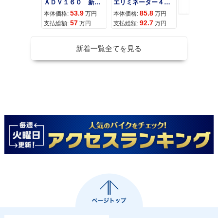
ＡＤＶ１６０ 新車 ２０２６年最新モデル パールスモーキーグレー スマートキー ２９Ｌメットイン ＵＳＢ Ｔｙｐｅ−Ｃ装備
エリミネーター４００
53.9
85.8
95
本体価格:
万円
本体価格:
万円
本体価格:
57
92.7
10
支払総額:
万円
支払総額:
万円
支払総額:
新着一覧全てを見る