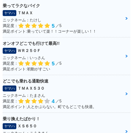
乗ってラクなバイク
ＴＭＡＸ
ヤマハ
ニックネーム：たけし
5
2003年 WR450F
満足度：
／5
満足ポイント:乗っていて楽！！コーナーが楽しい！！
オンオフどこでも行けて最高!!
ＷＲ２５０Ｆ
ヤマハ
ニックネーム：いっさん
5
満足度：
／5
満足ポイント:初動がすごい
どこでも乗れる通勤快速
ＴＭＡＸ５３０
ヤマハ
ニックネーム：たまさん
4
満足度：
／5
満足ポイント:人とかぶらない。町でもどこでも快適。
乗り換えたばかり！
ＸＳ６５０
ヤマハ