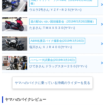
沖縄チャリティーランFINAL（2019年6月30日開
催）
ウエラ1号さん:ＹＺＦ−Ｒ２５(ヤマハ)
2013年 WR450F
2012年 WR450F
2011年 WR450F
道の駅ゆいゆい国頭撮影会（2019年5月26日開催）
たまさん:ＴＭＡＸ５３０(ヤマハ)
A&W名護店バイク撮影会(2019年3月16日)
塩川さん:ＸＪＲ４００(ヤマハ)
2009年 WR450F
2008年 WR450F
2007年 WR450F・
フルモデルチェンジ
ハーレー大試乗会(2019年3月24日)
ひできさん:ドラッグスター２５０(ヤマハ)
ヤマハのバイクに乗っている沖縄のライダーを見る
2006年 WR450F
2005年 WR450F
2004年 WR450F
ヤマハのバイクレビュー