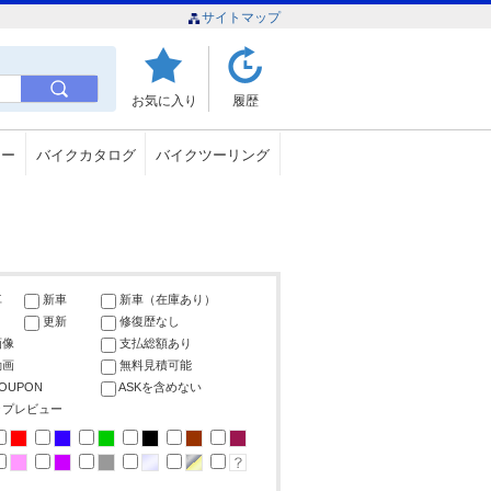
サイトマップ
お気に入り
履歴
ュー
バイクカタログ
バイクツーリング
車
新車
新車（在庫あり）
更新
修復歴なし
画像
支払総額あり
動画
無料見積可能
COUPON
ASKを含めない
ップレビュー