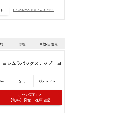
+ この条件をお気に入りに追加
離
修復
車検/自賠責
 ヨシムラバックステップ ヨ
Km
なし
検2028/02
1分で完了！
【無料】見積・在庫確認