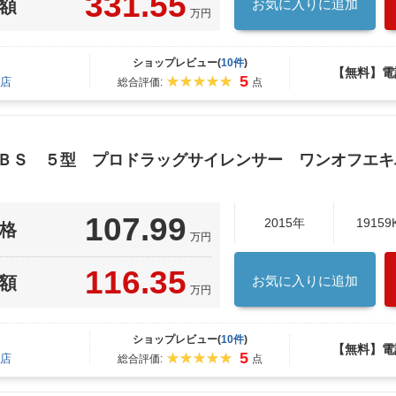
331.55
額
お気に入りに追加
万円
ショップレビュー(
10件
)
【無料】電
5
店
総合評価:
点
ＡＢＳ ５型 プロドラッグサイレンサー ワンオフエ
107.99
2015年
19159
格
万円
116.35
額
お気に入りに追加
万円
ショップレビュー(
10件
)
【無料】電
5
店
総合評価:
点