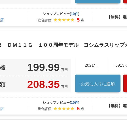
ショップレビュー(
10件
)
【無料】電
5
店
総合評価:
点
０Ｒ ＤＭ１１Ｇ １００周年モデル ヨシムラスリップ
199.99
2021年
5913
格
万円
208.35
額
お気に入りに追加
万円
ショップレビュー(
10件
)
【無料】電
5
店
総合評価:
点