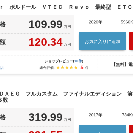
ｅｒ ボルドール ＶＴＥＣ Ｒｅｖｏ 最終型 ＥＴ
109.99
2020年
5960
格
万円
120.34
額
お気に入りに追加
万円
ショップレビュー(
10件
)
【無料】電
5
店
総合評価:
点
 ＤＡＥＧ フルカスタム ファイナルエディション 
多数
319.99
2017年
784K
格
万円