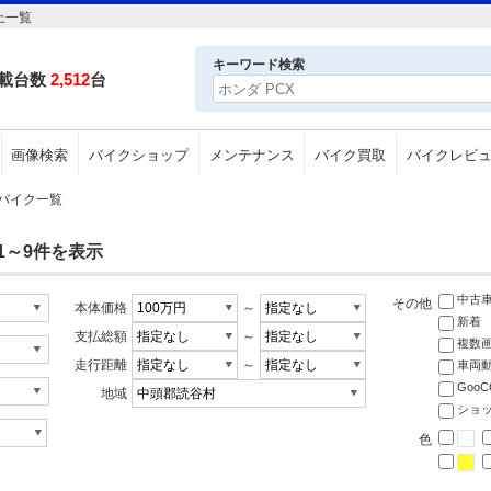
上一覧
キーワード検索
載台数
2,512
台
画像検索
バイクショップ
メンテナンス
バイク買取
バイクレビ
のバイク一覧
1～9件を表示
中古
その他
本体価格
～
新着
支払総額
～
複数
走行距離
～
車両
Goo
地域
ショ
色