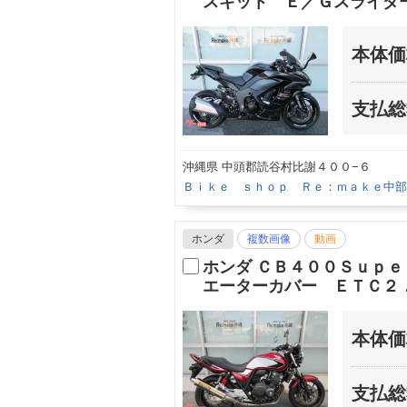
スキット Ｅ／Ｇスライダ
本体価
支払総
沖縄県 中頭郡読谷村比謝４００−６
Ｂｉｋｅ ｓｈｏｐ Ｒｅ：ｍａｋｅ中部
ホンダ
複数画像
動画
ホンダ ＣＢ４００Ｓｕｐ
エーターカバー ＥＴＣ２
本体価
支払総