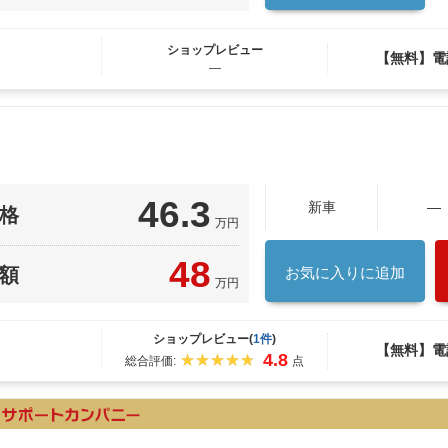
ショップレビュー
【無料】電
―
46.3
新車
—
格
万円
48
額
お気に入りに追加
万円
ショップレビュー(
1件
)
【無料】電
4.8
総合評価:
点