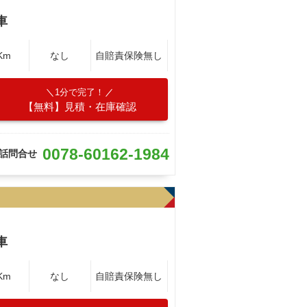
車
Km
なし
自賠責保険無し
1分で完了！
【無料】見積・在庫確認
0078-60162-1984
話問合せ
車
Km
なし
自賠責保険無し