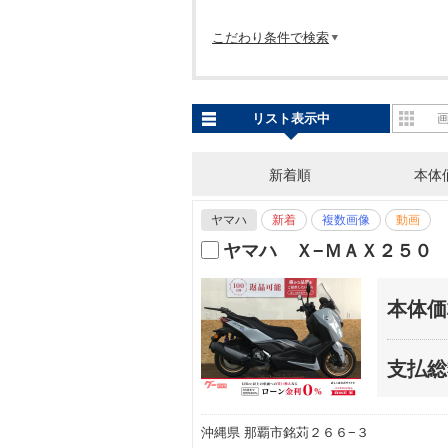
こだわり条件で検索
リスト表示中
新着順
本体
ヤマハ
新着
複数画像
動画
ヤマハ Ｘ−ＭＡＸ２５０
本体価
支払総
沖縄県 那覇市銘苅２６６−３