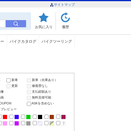
サイトマップ
お気に入り
履歴
ュー
バイクカタログ
バイクツーリング
車
新車
新車（在庫あり）
更新
修復歴なし
画像
支払総額あり
動画
無料見積可能
COUPON
ASKを含めない
ップレビュー