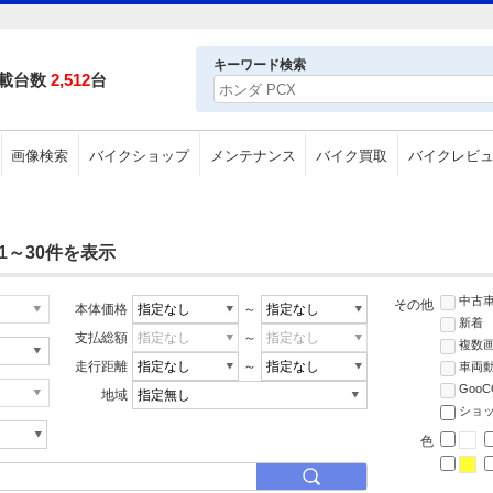
キーワード検索
載台数
2,512
台
画像検索
バイクショップ
メンテナンス
バイク買取
バイクレビ
1～30件を表示
中古
その他
本体価格
～
新着
支払総額
～
複数
走行距離
～
車両
Goo
地域
ショ
色