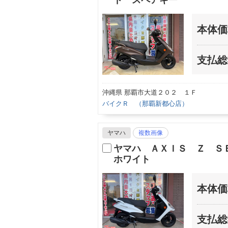
ド スペアキー
本体価
支払総
沖縄県 那覇市大道２０２ １Ｆ
バイクＲ （那覇新都心店）
ヤマハ
複数画像
ヤマハ ＡＸＩＳ Ｚ Ｓ
ホワイト
本体価
支払総