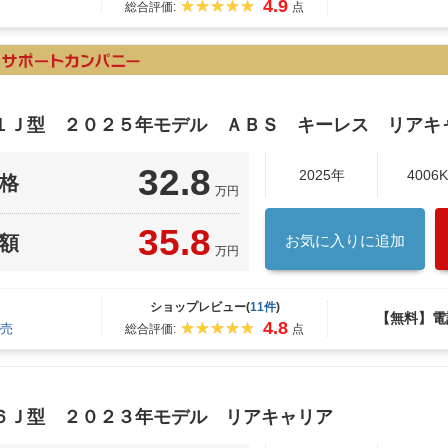
4.9
総合評価:
点
１Ｊ型 ２０２５年モデル ＡＢＳ キーレス リアキ
32.8
2025年
4006
格
万円
35.8
額
お気に入りに追加
万円
ショップレビュー(
11件
)
【無料】電
4.8
売
総合評価:
点
６Ｊ型 ２０２３年モデル リアキャリア