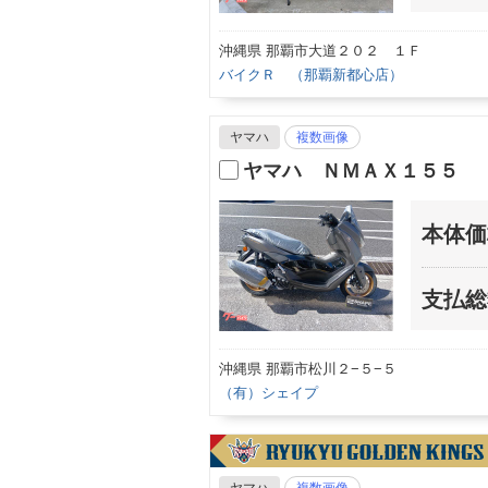
沖縄県 那覇市大道２０２ １Ｆ
バイクＲ （那覇新都心店）
ヤマハ
複数画像
ヤマハ ＮＭＡＸ１５５
本体価
支払総
沖縄県 那覇市松川２−５−５
（有）シェイプ