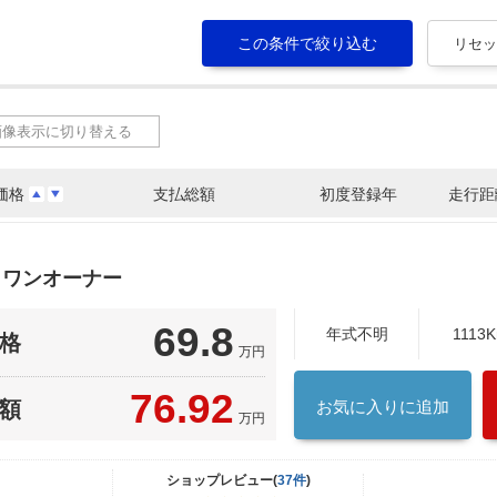
画像表示に切り替える
価格
支払総額
初度登録年
走行距
 ワンオーナー
69.8
年式不明
1113
格
万円
76.92
額
お気に入りに追加
万円
ショップレビュー(
37件
)