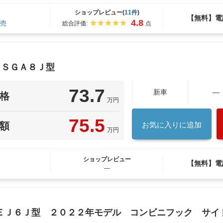
ショップレビュー(
11件
)
【無料】電
4.8
売
総合評価:
点
 ＳＧＡ８Ｊ型
73.7
新車
—
格
万円
75.5
額
お気に入りに追加
万円
ショップレビュー
【無料】電
―
ＥＪ６Ｊ型 ２０２２年モデル コンビニフック サイ