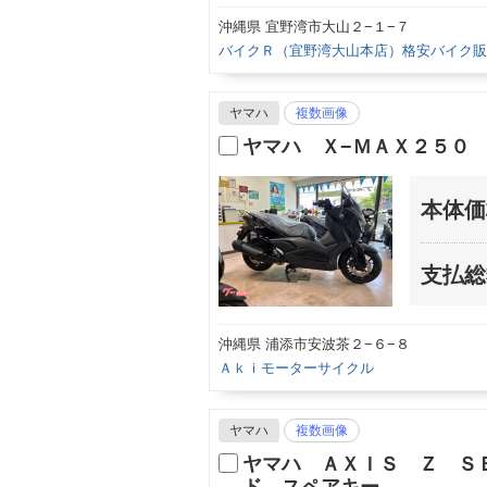
沖縄県 宜野湾市大山２−１−７
バイクＲ（宜野湾大山本店）格安バイク販
ヤマハ
複数画像
ヤマハ Ｘ−ＭＡＸ２５０
本体価
支払総
沖縄県 浦添市安波茶２−６−８
Ａｋｉモーターサイクル
ヤマハ
複数画像
ヤマハ ＡＸＩＳ Ｚ Ｓ