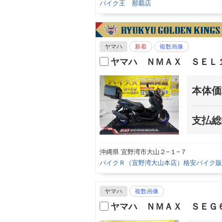
バイク王 那覇店
ヤマハ
新着
複数画像
ヤマハ ＮＭＡＸ ＳＥＬ
本体価
支払総
沖縄県 宜野湾市大山２−１−７
バイクＲ（宜野湾大山本店）格安バイク販
ヤマハ
複数画像
ヤマハ ＮＭＡＸ ＳＥＧ