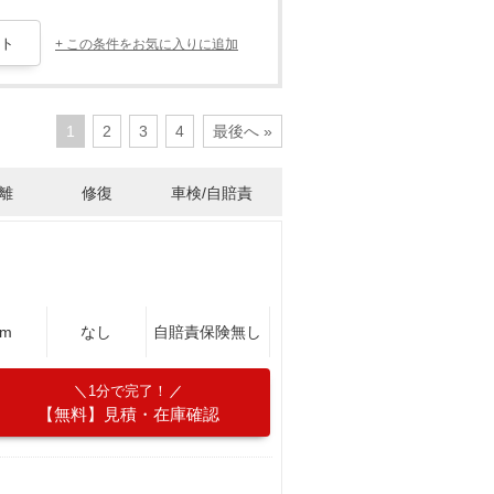
+ この条件をお気に入りに追加
1
2
3
4
最後へ »
離
修復
車検/自賠責
Km
なし
自賠責保険無し
1分で完了！
【無料】見積・在庫確認