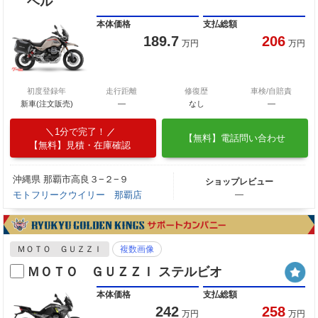
ベル
本体価格
支払総額
189.7
206
万円
万円
初度登録年
走行距離
修復歴
車検/自賠責
新車(注文販売)
―
なし
―
1分で完了！
【無料】電話問い合わせ
【無料】見積・在庫確認
沖縄県 那覇市高良３−２−９
ショップレビュー
モトフリークウイリー 那覇店
―
ＭＯＴＯ ＧＵＺＺＩ
複数画像
ＭＯＴＯ ＧＵＺＺＩ ステルビオ
本体価格
支払総額
242
258
万円
万円