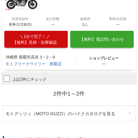
初度登録年
走行距離
修復歴
車検/自賠責
新車(注文販売)
―
なし
―
1分で完了！
【無料】電話問い合わせ
【無料】見積・在庫確認
沖縄県 那覇市高良３−２−９
ショップレビュー
モトフリークウイリー 那覇店
―
上記2件にチェック
2件中1～2件
モトグッツィ（MOTO GUZZI）のバイクカタログを見る