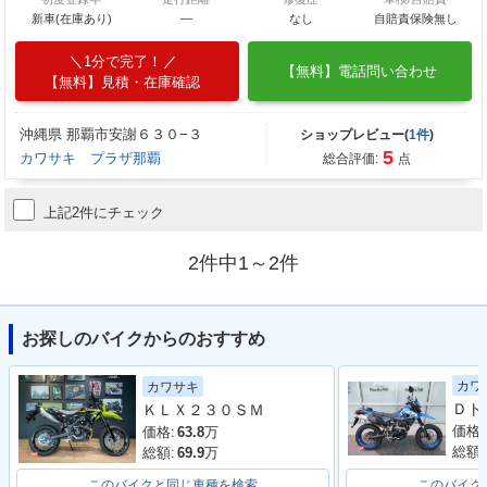
新車(在庫あり)
―
なし
自賠責保険無し
1分で完了！
【無料】電話問い合わせ
【無料】見積・在庫確認
沖縄県 那覇市安謝６３０−３
ショップレビュー(
1件
)
5
カワサキ プラザ那覇
総合評価:
点
上記2件にチェック
2件中1～2件
お探しのバイクからのおすすめ
カワ
カワサキ
ＫＬＸ２３０ＳＭ
価格:
価格:
63.8
万
総額:
総額:
69.9
万
このバイクと同じ車種を検索
このバイク