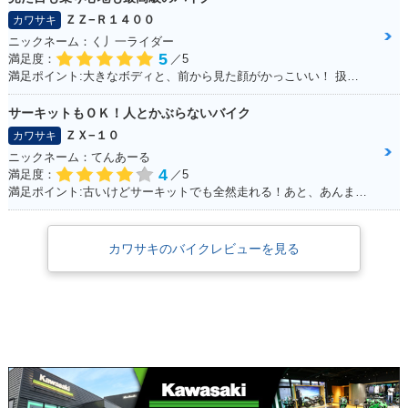
ＺＺ−Ｒ１４００
カワサキ
ニックネーム：く丿一ライダー
5
満足度：
／5
満足ポイント:大きなボディと、前から見た顔がかっこいい！ 扱いきれないほどの圧倒的なパワー！キャップなどは色を合わせています！
サーキットもＯＫ！人とかぶらないバイク
ＺＸ−１０
カワサキ
ニックネーム：てんあーる
4
満足度：
／5
満足ポイント:古いけどサーキットでも全然走れる！あと、あんまり乗っている人が少ない。メーターが好き
カワサキのバイクレビューを見る