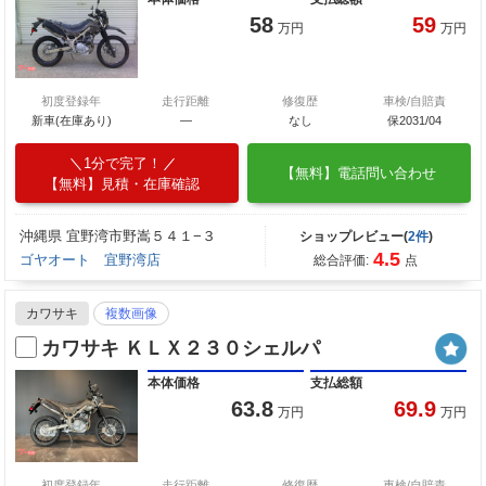
58
59
万円
万円
初度登録年
走行距離
修復歴
車検/自賠責
新車(在庫あり)
―
なし
保2031/04
1分で完了！
【無料】電話問い合わせ
【無料】見積・在庫確認
沖縄県 宜野湾市野嵩５４１−３
ショップレビュー(
2件
)
4.5
ゴヤオート 宜野湾店
総合評価:
点
カワサキ
複数画像
カワサキ ＫＬＸ２３０シェルパ
本体価格
支払総額
63.8
69.9
万円
万円
初度登録年
走行距離
修復歴
車検/自賠責