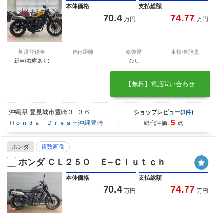
本体価格
支払総額
70.4
74.77
万円
万円
初度登録年
走行距離
修復歴
車検/自賠責
新車(在庫あり)
―
なし
―
【無料】電話問い合わせ
沖縄県 豊見城市豊崎３−３６
ショップレビュー(
3件
)
5
Ｈｏｎｄａ Ｄｒｅａｍ沖縄豊崎
総合評価:
点
ホンダ
複数画像
ホンダ ＣＬ２５０ Ｅ−Ｃｌｕｔｃｈ
本体価格
支払総額
70.4
74.77
万円
万円