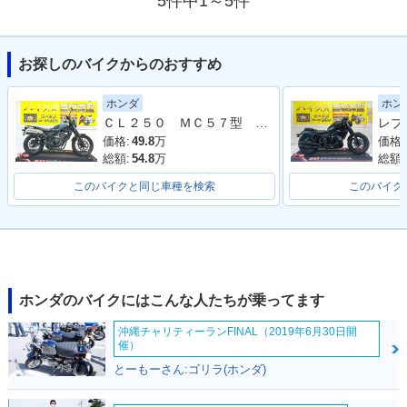
5件中1～5件
お探しのバイクからのおすすめ
ホンダ
ホン
ＣＬ２５０ ＭＣ５７型 ２０２３年モデル 社外リアキャリア ＥＴＣ ヘルメットホルダー スペアキー
価格:
49.8
万
価格:
総額:
54.8
万
総額:
このバイクと同じ車種を検索
このバイク
ホンダのバイクにはこんな人たちが乗ってます
沖縄チャリティーランFINAL（2019年6月30日開
催）
とーもーさん:ゴリラ(ホンダ)