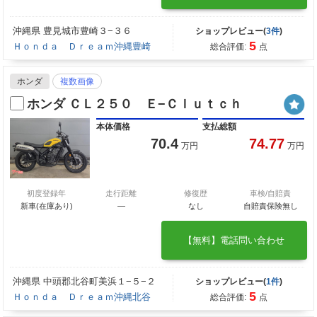
沖縄県 豊見城市豊崎３−３６
ショップレビュー(
3件
)
5
Ｈｏｎｄａ Ｄｒｅａｍ沖縄豊崎
総合評価:
点
ホンダ
複数画像
ホンダ ＣＬ２５０ Ｅ−Ｃｌｕｔｃｈ
本体価格
支払総額
70.4
74.77
万円
万円
初度登録年
走行距離
修復歴
車検/自賠責
新車(在庫あり)
―
なし
自賠責保険無し
【無料】電話問い合わせ
沖縄県 中頭郡北谷町美浜１−５−２
ショップレビュー(
1件
)
5
Ｈｏｎｄａ Ｄｒｅａｍ沖縄北谷
総合評価:
点