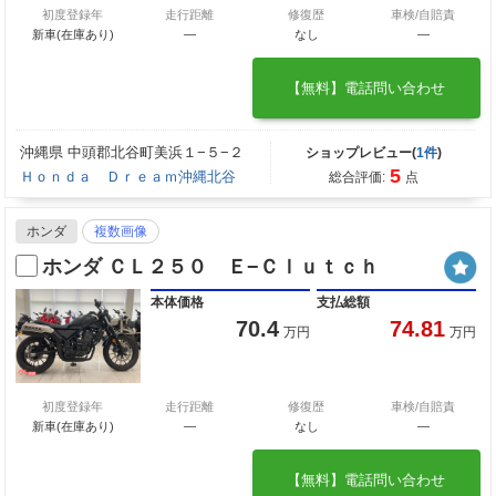
初度登録年
走行距離
修復歴
車検/自賠責
新車(在庫あり)
―
なし
―
【無料】電話問い合わせ
沖縄県 中頭郡北谷町美浜１−５−２
ショップレビュー(
1件
)
5
Ｈｏｎｄａ Ｄｒｅａｍ沖縄北谷
総合評価:
点
ホンダ
複数画像
ホンダ ＣＬ２５０ Ｅ−Ｃｌｕｔｃｈ
本体価格
支払総額
70.4
74.81
万円
万円
初度登録年
走行距離
修復歴
車検/自賠責
新車(在庫あり)
―
なし
―
【無料】電話問い合わせ