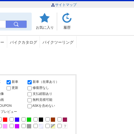
サイトマップ
お気に入り
履歴
ュー
バイクカタログ
バイクツーリング
車
新車
新車（在庫あり）
更新
修復歴なし
画像
支払総額あり
動画
無料見積可能
COUPON
ASKを含めない
ップレビュー