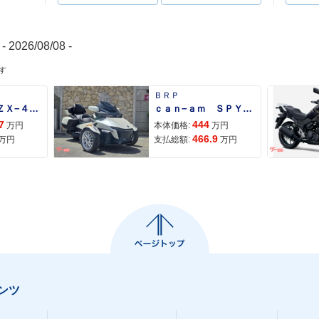
- 2026/08/08 -
す
ＢＲＰ
Ｎｉｎｊａ ＺＸ−４Ｒ ＳＥ
ｃａｎ−ａｍ ＳＰＹＤＥＲ ＲＴ ＬＩＭＩＴＥＤ
7
444
万円
本体価格:
万円
466.9
万円
支払総額:
万円
ンツ