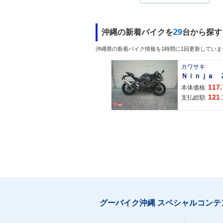
沖縄の新着バイクを
29
台から探す
沖縄県の新着バイク情報を1時間に1回更新していま
カワサキ
117.
本体価格:
121
支払総額:
グーバイク沖縄 スペシャルコンテ