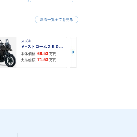
新着一覧全てを見る
スズキ
スズキ
Ｖ−ストローム２５０ ２６年モデル 水冷２気筒エンジン ＬＥＤヘッドライト標準装備
68.53
68.
本体価格:
万円
本体価格:
71.53
72.
支払総額:
万円
支払総額: