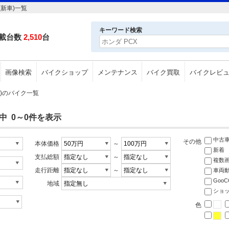
(新車)一覧
キーワード検索
載台数
2,510
台
画像検索
バイクショップ
メンテナンス
バイク買取
バイクレビ
新車)のバイク一覧
中 0～0件を表示
中古
その他
本体価格
～
新着
支払総額
～
複数
走行距離
～
車両
Goo
地域
ショ
色