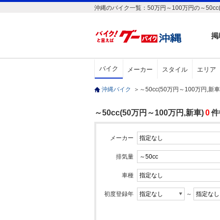
沖縄のバイク一覧：50万円～100万円の～50cc
掲
バイク
メーカー
スタイル
エリア
沖縄バイク
＞
～50cc(50万円～100万円,
～50cc(50万円～100万円,新車)
0
件
メーカー
排気量
車種
初度登録年
～