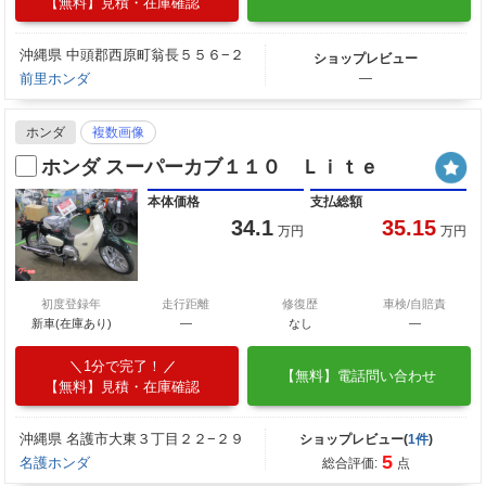
【無料】見積・在庫確認
沖縄県 中頭郡西原町翁長５５６−２
ショップレビュー
前里ホンダ
―
ホンダ
複数画像
ホンダ スーパーカブ１１０ Ｌｉｔｅ
本体価格
支払総額
34.1
35.15
万円
万円
初度登録年
走行距離
修復歴
車検/自賠責
新車(在庫あり)
―
なし
―
1分で完了！
【無料】電話問い合わせ
【無料】見積・在庫確認
沖縄県 名護市大東３丁目２２−２９
ショップレビュー(
1件
)
5
名護ホンダ
総合評価:
点