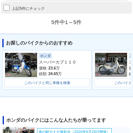
上記5件にチェック
5件中1～5件
お探しのバイクからのおすすめ
ホンダ
スーパーカブ１１０
ス
価格:
23.6
万
価
総額:
24.65
万
総
このバイクと同じ車種を検索
このバイク
ホンダのバイクにはこんな人たちが乗ってます
南の駅やえせ撮影会（2020年6月28日開催）