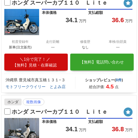
ホンダ スーパーカブ１１０ Ｌｉｔｅ
本体価格
支払総額
34.1
36.6
万円
万円
初度登録年
走行距離
修復歴
車検/自賠責
新車(注文販売)
―
なし
―
1分で完了！
【無料】電話問い合わせ
【無料】見積・在庫確認
沖縄県 豊見城市真玉橋１３１−３
ショップレビュー(
8件
)
4.5
モトフリークウイリー とよみ店
総合評価:
点
ホンダ
複数画像
ホンダ スーパーカブ１１０ Ｌｉｔｅ
本体価格
支払総額
34.1
36.8
万円
万円