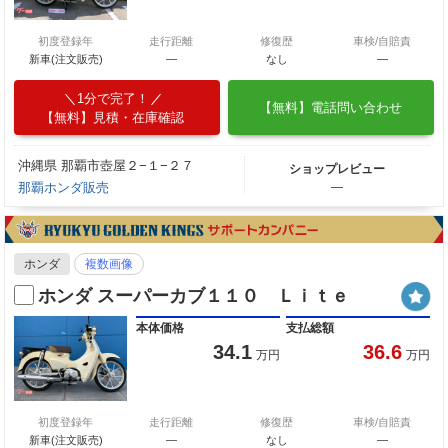
初度登録年
走行距離
修復歴
車検/自賠責
新車(注文販売)
―
なし
―
1分で完了！
【無料】電話問い合わせ
【無料】見積・在庫確認
沖縄県 那覇市壺屋２−１−２７
ショップレビュー
那覇ホンダ販売
―
ホンダ
複数画像
ホンダ スーパーカブ１１０ Ｌｉｔｅ
本体価格
支払総額
34.1
36.6
万円
万円
初度登録年
走行距離
修復歴
車検/自賠責
新車(注文販売)
―
なし
―