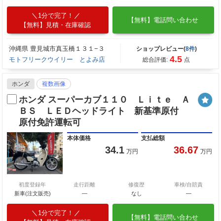
1分で完了！
【無料】電話問い合わせ
【無料】見積・在庫確認
沖縄県 豊見城市真玉橋１３１−３
ショップレビュー(
8件
)
4.5
モトフリークウイリー とよみ店
総合評価:
点
ホンダ
複数画像
ホンダ スーパーカブ１１０ Ｌｉｔｅ Ａ
ＢＳ ＬＥＤヘッドライト 新基準原付
原付免許運転可
本体価格
支払総額
34.1
36.67
万円
万円
初度登録年
走行距離
修復歴
車検/自賠責
新車(注文販売)
―
なし
―
1分で完了！
【無料】電話問い合わせ