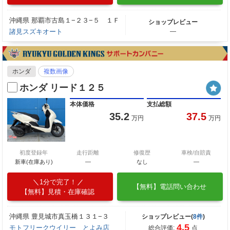
沖縄県 那覇市古島１−２３−５ １Ｆ
ショップレビュー
諸見スズキオート
―
ホンダ
複数画像
ホンダ リード１２５
本体価格
支払総額
35.2
37.5
万円
万円
初度登録年
走行距離
修復歴
車検/自賠責
新車(在庫あり)
―
なし
―
1分で完了！
【無料】電話問い合わせ
【無料】見積・在庫確認
沖縄県 豊見城市真玉橋１３１−３
ショップレビュー(
8件
)
4.5
モトフリークウイリー とよみ店
総合評価:
点