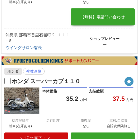
新車(在庫あり)
―
なし
―
【無料】電話問い合わせ
沖縄県 那覇市首里石嶺町２−１１１
ショップレビュー
−６
―
ウイングサロン翁長
ホンダ
複数画像
ホンダ スーパーカブ１１０
本体価格
支払総額
35.2
37.5
万円
万円
初度登録年
走行距離
修復歴
車検/自賠責
新車(在庫あり)
―
なし
自賠責保険無し
1分で完了！