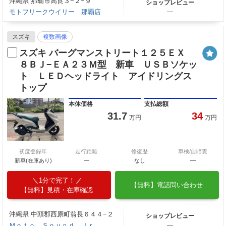
沖縄県 那覇市高良３−２−９
ショップレビュー
モトフリークウイリー 那覇店
―
スズキ
複数画像
スズキ バーグマンストリート１２５ＥＸ
８ＢＪ−ＥＡ２３Ｍ型 新車 ＵＳＢソケッ
ト ＬＥＤヘッドライト アイドリングス
トップ
本体価格
支払総額
31.7
34
万円
万円
初度登録年
走行距離
修復歴
車検/自賠責
新車(在庫あり)
―
なし
―
1分で完了！
【無料】電話問い合わせ
【無料】見積・在庫確認
沖縄県 中頭郡西原町翁長６４４−２
ショップレビュー
Ｍｏｔｏ Ｓｏｕｎｄ Ｊｒ，
―