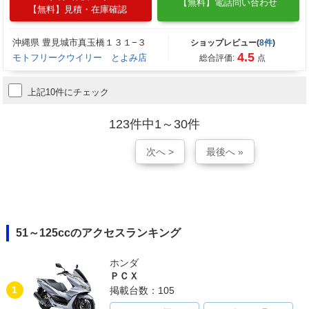
【無料】電話問い合わせ
【無料】見積・在庫確認
沖縄県 豊見城市真玉橋１３１−３
ショップレビュー(
8件
)
4.5
モトフリークウイリー とよみ店
総合評価:
点
上記10件にチェック
123件中1～30件
次へ >
最後へ »
51～125ccのアクセスランキング
ホンダ
ＰＣＸ
1
掲載台数：105