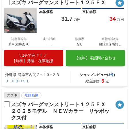
スズキ バーグマンストリート１２５ＥＸ
本体価格
支払総額
31.7
34
万円
万円
初度登録年
走行距離
修復歴
車検/自賠責
新車(在庫あり)
―
なし
自賠責保険無し
1分で完了！
【無料】電話問い合わせ
【無料】見積・在庫確認
沖縄県 浦添市内間２−１３−２３
ショップレビュー(
3件
)
5
Ｊ−ＨＯＵＳＥ
総合評価:
点
スズキ
複数画像
スズキ バーグマンストリート１２５ＥＸ
２０２５モデル ＮＥＷカラー リヤボッ
クス付
本体価格
支払総額