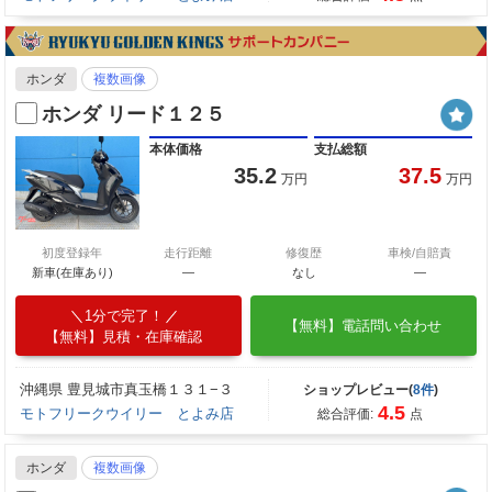
ホンダ
複数画像
ホンダ リード１２５
本体価格
支払総額
35.2
37.5
万円
万円
初度登録年
走行距離
修復歴
車検/自賠責
新車(在庫あり)
―
なし
―
1分で完了！
【無料】電話問い合わせ
【無料】見積・在庫確認
沖縄県 豊見城市真玉橋１３１−３
ショップレビュー(
8件
)
4.5
モトフリークウイリー とよみ店
総合評価:
点
ホンダ
複数画像