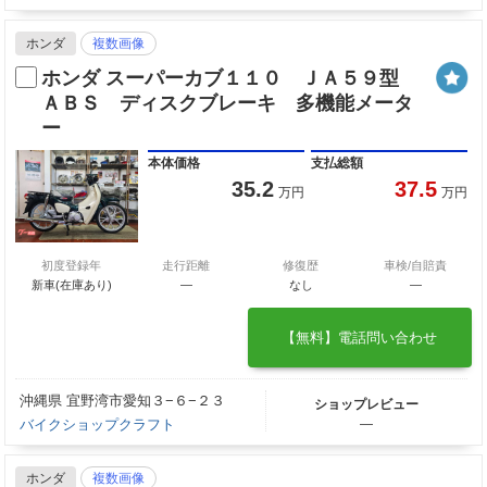
ホンダ
複数画像
ホンダ スーパーカブ１１０ ＪＡ５９型
ＡＢＳ ディスクブレーキ 多機能メータ
ー
本体価格
支払総額
35.2
37.5
万円
万円
初度登録年
走行距離
修復歴
車検/自賠責
新車(在庫あり)
―
なし
―
【無料】電話問い合わせ
沖縄県 宜野湾市愛知３−６−２３
ショップレビュー
バイクショップクラフト
―
ホンダ
複数画像