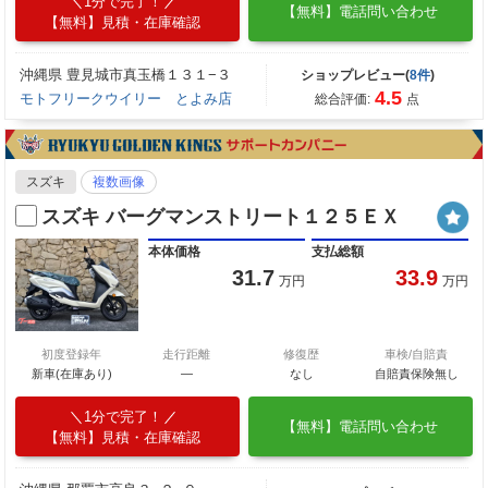
1分で完了！
【無料】電話問い合わせ
【無料】見積・在庫確認
沖縄県 豊見城市真玉橋１３１−３
ショップレビュー(
8件
)
4.5
モトフリークウイリー とよみ店
総合評価:
点
スズキ
複数画像
スズキ バーグマンストリート１２５ＥＸ
本体価格
支払総額
31.7
33.9
万円
万円
初度登録年
走行距離
修復歴
車検/自賠責
新車(在庫あり)
―
なし
自賠責保険無し
1分で完了！
【無料】電話問い合わせ
【無料】見積・在庫確認