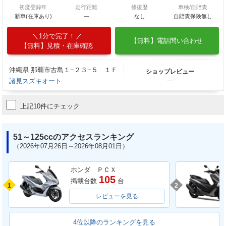
初度登録年
走行距離
修復歴
車検/自賠責
新車(在庫あり)
―
なし
自賠責保険無し
1分で完了！
【無料】電話問い合わせ
【無料】見積・在庫確認
沖縄県 那覇市古島１−２３−５ １Ｆ
ショップレビュー
諸見スズキオート
―
上記10件にチェック
51～125ccのアクセスランキング
（2026年07月26日～2026年08月01日）
ホンダ ＰＣＸ
105
掲載台数
台
1
2
レビューを見る
4位以降のランキングを見る