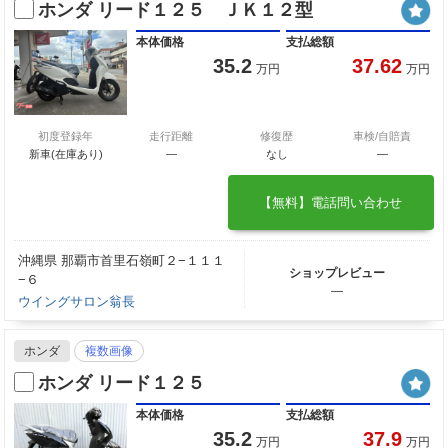
ホンダ リード１２５ ＪＫ１２型
本体価格
支払総額
35.2
37.62
万円
万円
初度登録年
走行距離
修復歴
車検/自賠責
新車(在庫あり)
―
なし
―
【無料】電話問い合わせ
沖縄県 那覇市首里石嶺町２−１１１
ショップレビュー
−６
―
ウイングサロン翁長
ホンダ
複数画像
ホンダ リード１２５
本体価格
支払総額
35.2
37.9
万円
万円