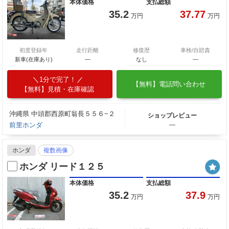
本体価格
支払総額
35.2
37.77
万円
万円
初度登録年
走行距離
修復歴
車検/自賠責
新車(在庫あり)
―
なし
―
1分で完了！
【無料】電話問い合わせ
【無料】見積・在庫確認
沖縄県 中頭郡西原町翁長５５６−２
ショップレビュー
前里ホンダ
―
ホンダ
複数画像
ホンダ リード１２５
本体価格
支払総額
35.2
37.9
万円
万円