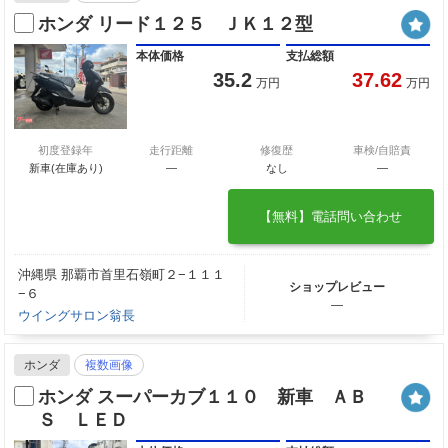
ホンダ リード１２５ ＪＫ１２型
本体価格
支払総額
35.2
37.62
万円
万円
初度登録年
走行距離
修復歴
車検/自賠責
新車(在庫あり)
―
なし
―
【無料】電話問い合わせ
沖縄県 那覇市首里石嶺町２−１１１
ショップレビュー
−６
―
ウイングサロン翁長
ホンダ
複数画像
ホンダ スーパーカブ１１０ 新車 ＡＢ
Ｓ ＬＥＤ