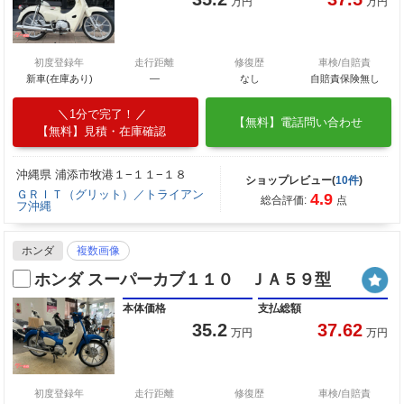
万円
万円
初度登録年
走行距離
修復歴
車検/自賠責
新車(在庫あり)
―
なし
自賠責保険無し
1分で完了！
【無料】電話問い合わせ
【無料】見積・在庫確認
沖縄県 浦添市牧港１−１１−１８
ショップレビュー(
10件
)
ＧＲＩＴ（グリット）／トライアン
4.9
総合評価:
点
フ沖縄
ホンダ
複数画像
ホンダ スーパーカブ１１０ ＪＡ５９型
本体価格
支払総額
35.2
37.62
万円
万円
初度登録年
走行距離
修復歴
車検/自賠責