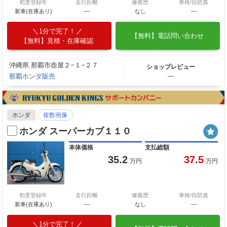
初度登録年
走行距離
修復歴
車検/自賠責
新車(在庫あり)
―
なし
―
1分で完了！
【無料】電話問い合わせ
【無料】見積・在庫確認
沖縄県 那覇市壺屋２−１−２７
ショップレビュー
那覇ホンダ販売
―
ホンダ
複数画像
ホンダ スーパーカブ１１０
本体価格
支払総額
35.2
37.5
万円
万円
初度登録年
走行距離
修復歴
車検/自賠責
新車(在庫あり)
―
なし
―
1分で完了！