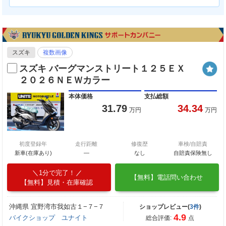
スズキ
複数画像
スズキ バーグマンストリート１２５ＥＸ
２０２６ＮＥＷカラー
本体価格
支払総額
31.79
34.34
万円
万円
初度登録年
走行距離
修復歴
車検/自賠責
新車(在庫あり)
―
なし
自賠責保険無し
1分で完了！
【無料】電話問い合わせ
【無料】見積・在庫確認
沖縄県 宜野湾市我如古１−７−７
ショップレビュー(
3件
)
4.9
バイクショップ ユナイト
総合評価:
点