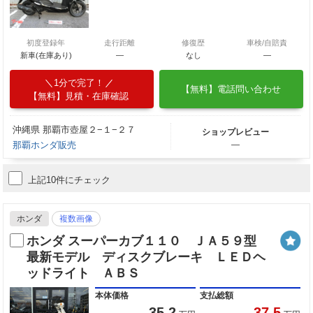
初度登録年
走行距離
修復歴
車検/自賠責
新車(在庫あり)
―
なし
―
1分で完了！
【無料】電話問い合わせ
【無料】見積・在庫確認
沖縄県 那覇市壺屋２−１−２７
ショップレビュー
那覇ホンダ販売
―
上記10件にチェック
ホンダ
複数画像
ホンダ スーパーカブ１１０ ＪＡ５９型
最新モデル ディスクブレーキ ＬＥＤヘ
ッドライト ＡＢＳ
本体価格
支払総額
35.2
37.5