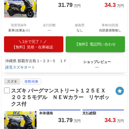
31.79
34.3
万円
万円
初度登録年
走行距離
修復歴
車検/自賠責
新車(在庫あり)
―
なし
自賠責保険無し
1分で完了！
【無料】電話問い合わせ
【無料】見積・在庫確認
沖縄県 那覇市古島１−２３−５ １Ｆ
ショップレビュー
諸見スズキオート
―
スズキ
複数画像
スズキ バーグマンストリート１２５ＥＸ
２０２５モデル ＮＥＷカラー リヤボッ
クス付
本体価格
支払総額
31.79
34.3
万円
万円