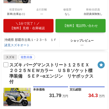
初度登録年
走行距離
修復歴
車検/自賠責
新車(在庫あり)
―
なし
自賠責保険無し
1分で完了！
【無料】電話問い合わせ
【無料】見積・在庫確認
沖縄県 那覇市古島１−２３−５ １Ｆ
ショップレビュー
諸見スズキオート
―
スズキ
複数画像
スズキ バーグマンストリート１２５ＥＸ
２０２５ＮＥＷカラー ＵＳＢソケット標
準装備 ＳＥＰ−αエンジン リヤボックス
付
本体価格
支払総額
31.79
34.3
万円
万円