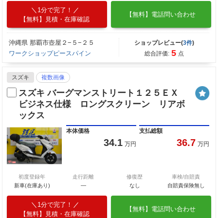
1分で完了！
【無料】電話問い合わせ
【無料】見積・在庫確認
沖縄県 那覇市壺屋２−５−２５
ショップレビュー(
3件
)
5
ワークショップピースパイン
総合評価:
点
スズキ
複数画像
スズキ バーグマンストリート１２５ＥＸ
ビジネス仕様 ロングスクリーン リアボ
ックス
本体価格
支払総額
34.1
36.7
万円
万円
初度登録年
走行距離
修復歴
車検/自賠責
新車(在庫あり)
―
なし
自賠責保険無し
1分で完了！
【無料】電話問い合わせ
【無料】見積・在庫確認