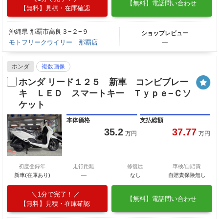
【無料】電話問い合わせ
【無料】見積・在庫確認
沖縄県 那覇市高良３−２−９
ショップレビュー
モトフリークウイリー 那覇店
―
ホンダ
複数画像
ホンダ リード１２５ 新車 コンビブレー
キ ＬＥＤ スマートキー Ｔｙｐｅ−Ｃソ
ケット
本体価格
支払総額
35.2
37.77
万円
万円
初度登録年
走行距離
修復歴
車検/自賠責
新車(在庫あり)
―
なし
自賠責保険無し
1分で完了！
【無料】電話問い合わせ
【無料】見積・在庫確認