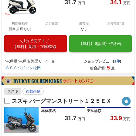
31.7
34.1
万円
万円
初度登録年
走行距離
修復歴
車検/自賠責
新車(在庫あり)
―
なし
―
1分で完了！
【無料】電話問い合わせ
【無料】見積・在庫確認
沖縄県 沖縄市美里６−４−８
ショップレビュー(
3件
)
5
ＳＢＳパドック松田
総合評価:
点
スズキ
複数画像
スズキ バーグマンストリート１２５ＥＸ
本体価格
支払総額
31.7
33.9
万円
万円