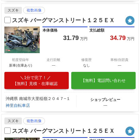
スズキ
複数画像
スズキ バーグマンストリート１２５ＥＸ
本体価格
支払総額
31.79
34.79
万円
万円
初度登録年
走行距離
修復歴
車検/自賠責
新車(在庫あり)
―
なし
―
1分で完了！
【無料】電話問い合わせ
【無料】見積・在庫確認
沖縄県 南城市大里稲嶺２０４７−１
ショップレビュー
神里自転車店
―
スズキ
複数画像
スズキ バーグマンストリート１２５ＥＸ