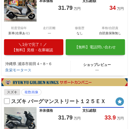
本体価格
支払総額
31.79
34
万円
万円
初度登録年
走行距離
修復歴
車検/自賠責
新車(在庫あり)
―
なし
自賠責保険無し
1分で完了！
【無料】電話問い合わせ
【無料】見積・在庫確認
沖縄県 浦添市前田４−８−６
ショップレビュー
良栄モータース
―
スズキ
複数画像
スズキ バーグマンストリート１２５ＥＸ
本体価格
支払総額
31.79
33.9
万円
万円