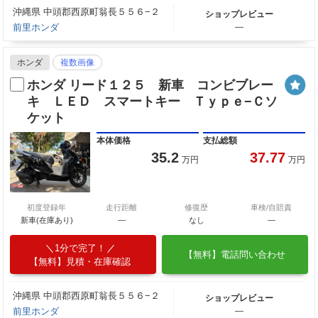
沖縄県 中頭郡西原町翁長５５６−２
ショップレビュー
前里ホンダ
―
ホンダ
複数画像
ホンダ リード１２５ 新車 コンビブレー
キ ＬＥＤ スマートキー Ｔｙｐｅ−Ｃソ
ケット
本体価格
支払総額
35.2
37.77
万円
万円
初度登録年
走行距離
修復歴
車検/自賠責
新車(在庫あり)
―
なし
―
1分で完了！
【無料】電話問い合わせ
【無料】見積・在庫確認
沖縄県 中頭郡西原町翁長５５６−２
ショップレビュー
前里ホンダ
―