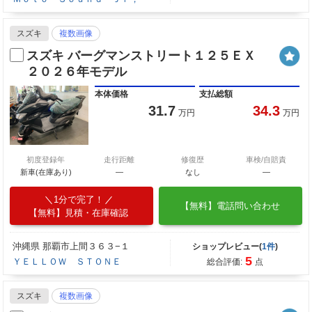
スズキ
複数画像
スズキ バーグマンストリート１２５ＥＸ
２０２６年モデル
本体価格
支払総額
31.7
34.3
万円
万円
初度登録年
走行距離
修復歴
車検/自賠責
新車(在庫あり)
―
なし
―
1分で完了！
【無料】電話問い合わせ
【無料】見積・在庫確認
沖縄県 那覇市上間３６３−１
ショップレビュー(
1件
)
5
ＹＥＬＬＯＷ ＳＴＯＮＥ
総合評価:
点
スズキ
複数画像