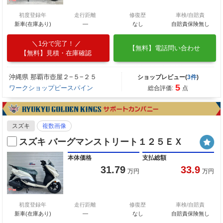
初度登録年
走行距離
修復歴
車検/自賠責
新車(在庫あり)
―
なし
自賠責保険無し
1分で完了！
【無料】電話問い合わせ
【無料】見積・在庫確認
沖縄県 那覇市壺屋２−５−２５
ショップレビュー(
3件
)
5
ワークショップピースパイン
総合評価:
点
スズキ
複数画像
スズキ バーグマンストリート１２５ＥＸ
本体価格
支払総額
31.79
33.9
万円
万円
初度登録年
走行距離
修復歴
車検/自賠責
新車(在庫あり)
―
なし
自賠責保険無し