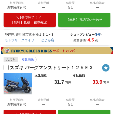
初度登録年
走行距離
修復歴
車検/自賠責
新車(在庫あり)
―
なし
―
1分で完了！
【無料】電話問い合わせ
【無料】見積・在庫確認
沖縄県 豊見城市真玉橋１３１−３
ショップレビュー(
8件
)
4.5
モトフリークウイリー とよみ店
総合評価:
点
スズキ
複数画像
スズキ バーグマンストリート１２５ＥＸ
本体価格
支払総額
31.7
33.9
万円
万円
初度登録年
走行距離
修復歴
車検/自賠責
新車(在庫あり)
―
なし
―