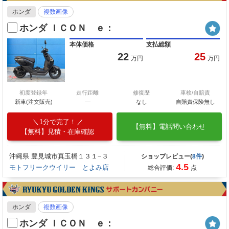
ホンダ
複数画像
ホンダ ＩＣＯＮ ｅ：
本体価格
支払総額
22
25
万円
万円
初度登録年
走行距離
修復歴
車検/自賠責
新車(注文販売)
―
なし
自賠責保険無し
1分で完了！
【無料】電話問い合わせ
【無料】見積・在庫確認
沖縄県 豊見城市真玉橋１３１−３
ショップレビュー(
8件
)
4.5
モトフリークウイリー とよみ店
総合評価:
点
ホンダ
複数画像
ホンダ ＩＣＯＮ ｅ：