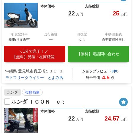
本体価格
支払総額
22
25
万円
万円
初度登録年
走行距離
修復歴
車検/自賠責
新車(注文販売)
―
なし
自賠責保険無し
1分で完了！
【無料】電話問い合わせ
【無料】見積・在庫確認
沖縄県 豊見城市真玉橋１３１−３
ショップレビュー(
8件
)
4.5
モトフリークウイリー とよみ店
総合評価:
点
ホンダ
複数画像
ホンダ ＩＣＯＮ ｅ：
本体価格
支払総額
22
24.57
万円
万円