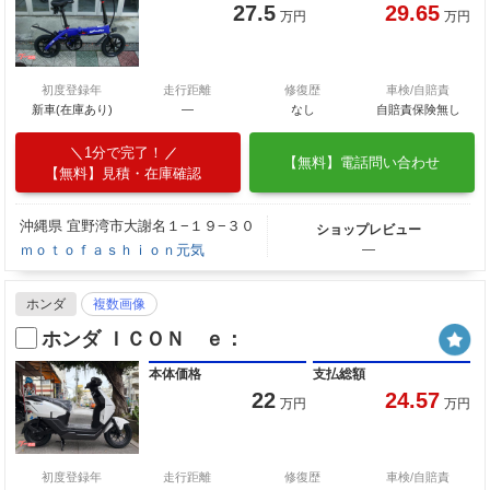
27.5
29.65
万円
万円
初度登録年
走行距離
修復歴
車検/自賠責
新車(在庫あり)
―
なし
自賠責保険無し
1分で完了！
【無料】電話問い合わせ
【無料】見積・在庫確認
沖縄県 宜野湾市大謝名１−１９−３０
ショップレビュー
ｍｏｔｏｆａｓｈｉｏｎ元気
―
ホンダ
複数画像
ホンダ ＩＣＯＮ ｅ：
本体価格
支払総額
22
24.57
万円
万円
初度登録年
走行距離
修復歴
車検/自賠責