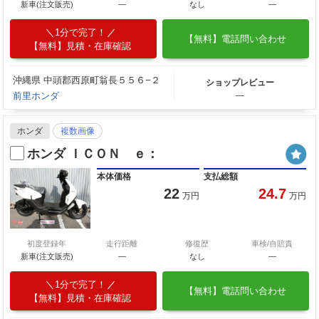
新車(注文販売)
―
なし
―
1分で完了！
【無料】電話問い合わせ
【無料】見積・在庫確認
沖縄県 中頭郡西原町翁長５５６−２
ショップレビュー
前里ホンダ
―
ホンダ
複数画像
ホンダ ＩＣＯＮ ｅ：
本体価格
支払総額
22
24.7
万円
万円
初度登録年
走行距離
修復歴
車検/自賠責
新車(注文販売)
―
なし
―
1分で完了！
【無料】電話問い合わせ
【無料】見積・在庫確認