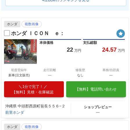
ホンダ
複数画像
ホンダ ＩＣＯＮ ｅ：
本体価格
支払総額
22
24.57
万円
万円
初度登録年
走行距離
修復歴
車検/自賠責
新車(注文販売)
―
なし
―
1分で完了！
【無料】電話問い合わせ
【無料】見積・在庫確認
沖縄県 中頭郡西原町翁長５５６−２
ショップレビュー
前里ホンダ
―
ホンダ
複数画像