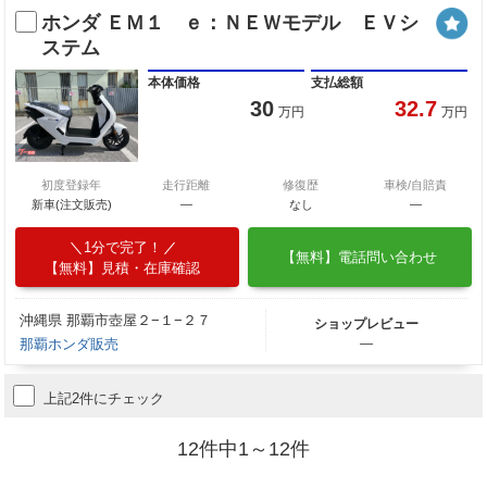
ホンダ ＥＭ１ ｅ：ＮＥＷモデル ＥＶシ
ステム
本体価格
支払総額
30
32.7
万円
万円
初度登録年
走行距離
修復歴
車検/自賠責
新車(注文販売)
―
なし
―
1分で完了！
【無料】電話問い合わせ
【無料】見積・在庫確認
沖縄県 那覇市壺屋２−１−２７
ショップレビュー
那覇ホンダ販売
―
上記2件にチェック
12件中1～12件