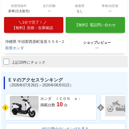
初度登録年
走行距離
修復歴
車検/自賠責
新車(注文販売)
―
なし
―
1分で完了！
【無料】電話問い合わせ
【無料】見積・在庫確認
沖縄県 中頭郡西原町翁長５５６−２
ショップレビュー
前里ホンダ
―
上記10件にチェック
ＥＶのアクセスランキング
（2026年07月26日～2026年08月01日）
ホンダ ＩＣＯＮ ｅ：
10
掲載台数
台
1
2
4位以降のランキングを見る