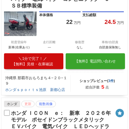
ＳＢ標準装備
本体価格
支払総額
22
24.5
万円
万円
初度登録年
走行距離
修復歴
車検/自賠責
新車(在庫あり)
―
なし
自賠責保険無し
1分で完了！
【無料】電話問い合わせ
【無料】見積・在庫確認
沖縄県 那覇市おもろまち４−２０−１
ショップレビュー(
3件
)
９
5
総合評価:
点
ホンダｓｐｏｒｔｓ池原 新都心店
ホンダ
更新
複数画像
ホンダ ＩＣＯＮ ｅ： 新車 ２０２６年
モデル ポセイドンブラックメタリック
ＥＶバイク 電気バイク ＬＥＤヘッドラ