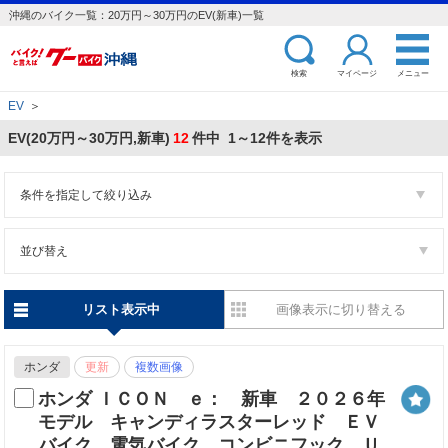
沖縄のバイク一覧：20万円～30万円のEV(新車)一覧
検索
マイページ
メニュー
EV
＞
EV(20万円～30万円,新車)
12
件中 1～12件を表示
条件を指定して絞り込み
並び替え
リスト表示中
画像表示に切り替える
ホンダ
更新
複数画像
ホンダ ＩＣＯＮ ｅ： 新車 ２０２６年
モデル キャンディラスターレッド ＥＶ
バイク 電気バイク コンビニフック Ｕ