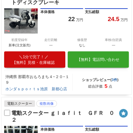
トディスクブレーキ
本体価格
支払総額
22
24.5
万円
万円
初度登録年
走行距離
修復歴
車検/自賠責
新車(注文販売)
―
なし
―
1分で完了！
【無料】電話問い合わせ
【無料】見積・在庫確認
沖縄県 那覇市おもろまち４−２０−１
ショップレビュー(
3件
)
９
5
総合評価:
点
ホンダｓｐｏｒｔｓ池原 新都心店
電動スクーター
複数画像
電動スクーター ｇｌａｆｉｔ ＧＦＲ ０
２
本体価格
支払総額