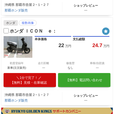
沖縄県 那覇市壺屋２−１−２７
ショップレビュー
那覇ホンダ販売
―
ホンダ
複数画像
ホンダ ＩＣＯＮ ｅ：
本体価格
支払総額
22
24.7
万円
万円
初度登録年
走行距離
修復歴
車検/自賠責
新車(注文販売)
―
なし
―
1分で完了！
【無料】電話問い合わせ
【無料】見積・在庫確認
沖縄県 那覇市壺屋２−１−２７
ショップレビュー
那覇ホンダ販売
―