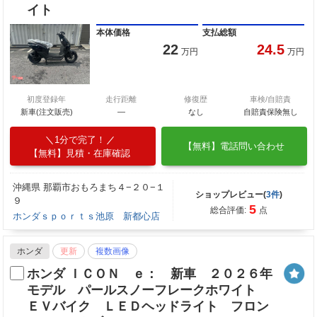
イト
本体価格
支払総額
22
24.5
万円
万円
初度登録年
走行距離
修復歴
車検/自賠責
新車(注文販売)
―
なし
自賠責保険無し
1分で完了！
【無料】電話問い合わせ
【無料】見積・在庫確認
沖縄県 那覇市おもろまち４−２０−１
ショップレビュー(
3件
)
９
5
総合評価:
点
ホンダｓｐｏｒｔｓ池原 新都心店
ホンダ
更新
複数画像
ホンダ ＩＣＯＮ ｅ： 新車 ２０２６年
モデル パールスノーフレークホワイト
ＥＶバイク ＬＥＤヘッドライト フロン