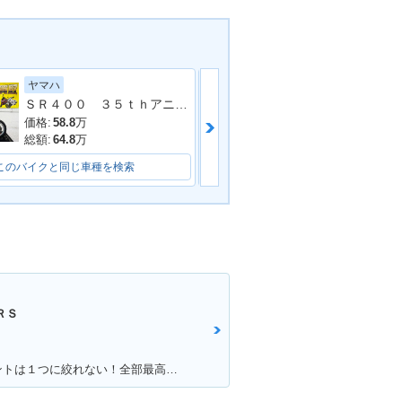
ヤマハ
ＴＲＩＵＭＰＨ
ＳＲ４００ ３５ｔｈアニバーサリーＥＤ ２０１３年モデル 社外マフラー フェンダーレス 社外シート 社外フェンダー その他多数
価格:
58.8
万
価格:
105
万
総額:
64.8
万
総額:
107
万
このバイクと同じ車種を検索
このバイクと同じ車種を検索
ＲＳ
満足ポイント:満足・こだわりポイントは１つに絞れない！全部最高！！