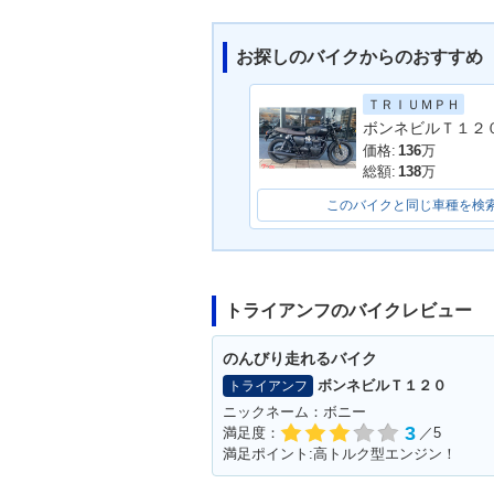
お探しのバイクからのおすすめ
ＴＲＩＵＭＰＨ
2021年 Bonneville Bob
2018年 Bonnev
ber・マイナーチェンジ
ber
価格:
136
万
総額:
138
万
このバイクと同じ車種を検
トライアンフのバイクレビュー
のんびり走れるバイク
ボンネビルＴ１２０
トライアンフ
ニックネーム：ボニー
3
満足度：
／5
満足ポイント:高トルク型エンジン！