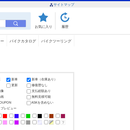
サイトマップ
お気に入り
履歴
ュー
バイクカタログ
バイクツーリング
車
新車
新車（在庫あり）
更新
修復歴なし
画像
支払総額あり
動画
無料見積可能
COUPON
ASKを含めない
ップレビュー