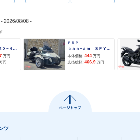
- 2026/08/08 -
す
ＢＲＰ
Ｎｉｎｊａ ＺＸ−４Ｒ ＳＥ
ｃａｎ−ａｍ ＳＰＹＤＥＲ ＲＴ ＬＩＭＩＴＥＤ
7
444
万円
本体価格:
万円
466.9
万円
支払総額:
万円
ンツ