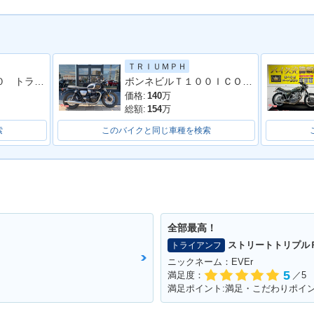
ＴＲＩＵＭＰＨ
ボンネビルＴ１２０ トライアンフ認定中古車 ワンオーナー タンデムグラブバー
ボンネビルＴ１００ＩＣＯＮ ＥＤＩＴＩＯＮ
ille Bob
2017年 Bonneville Bob
ber・新登場
価格:
140
万
総額:
154
万
索
このバイクと同じ車種を検索
全部最高！
ストリートトリプル
トライアンフ
ニックネーム：EVEr
5
満足度：
／5