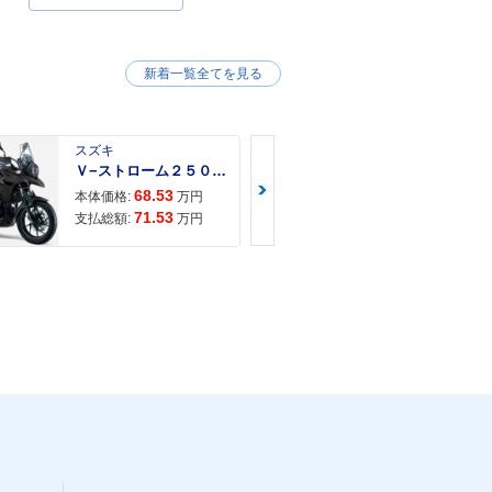
新着一覧全てを見る
スズキ
スズキ
Ｖ−ストローム２５０ ２６年モデル 水冷２気筒エンジン ＬＥＤヘッドライト標準装備
68.53
68.
本体価格:
万円
本体価格:
71.53
72.
支払総額:
万円
支払総額: