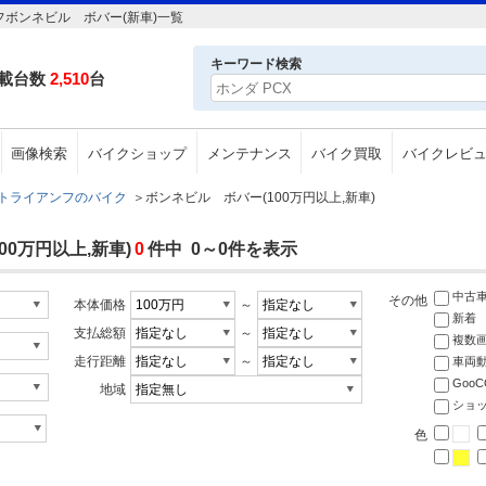
フボンネビル ボバー(新車)一覧
キーワード検索
載台数
2,510
台
画像検索
バイクショップ
メンテナンス
バイク買取
バイクレビ
トライアンフのバイク
＞
ボンネビル ボバー(100万円以上,新車)
0万円以上,新車)
0
件中 0～0件を表示
中古
その他
本体価格
～
新着
支払総額
～
複数
走行距離
～
車両
Goo
地域
ショ
色