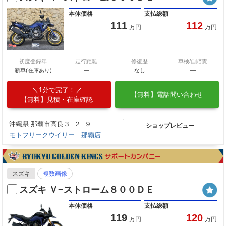
本体価格
支払総額
111
112
万円
万円
初度登録年
走行距離
修復歴
車検/自賠責
新車(在庫あり)
―
なし
―
1分で完了！
【無料】電話問い合わせ
【無料】見積・在庫確認
沖縄県 那覇市高良３−２−９
ショップレビュー
モトフリークウイリー 那覇店
―
スズキ
複数画像
スズキ Ｖ−ストローム８００ＤＥ
本体価格
支払総額
119
120
万円
万円