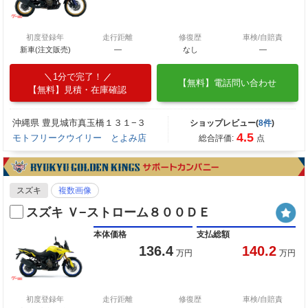
初度登録年
走行距離
修復歴
車検/自賠責
新車(注文販売)
―
なし
―
1分で完了！
【無料】電話問い合わせ
【無料】見積・在庫確認
沖縄県 豊見城市真玉橋１３１−３
ショップレビュー(
8件
)
4.5
モトフリークウイリー とよみ店
総合評価:
点
スズキ
複数画像
スズキ Ｖ−ストローム８００ＤＥ
本体価格
支払総額
136.4
140.2
万円
万円
初度登録年
走行距離
修復歴
車検/自賠責