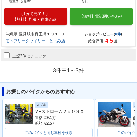
新車(注文販売)
―
なし
―
1分で完了！
【無料】電話問い合わせ
【無料】見積・在庫確認
沖縄県 豊見城市真玉橋１３１−３
ショップレビュー(
8件
)
4.5
モトフリークウイリー とよみ店
総合評価:
点
上記3件にチェック
3件中1～3件
お探しのバイクからのおすすめ
スズキ
Ｖ−ストローム２５０ＳＸ ローシートモデル
Ｇ
価格:
59.1
万
価
総額:
62.5
万
総
このバイクと同じ車種を検索
このバイク