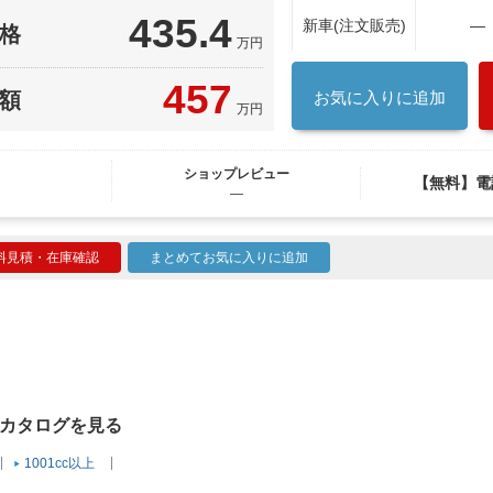
435.4
新車(注文販売)
―
格
万円
457
額
お気に入りに追加
万円
ショップレビュー
【無料】電
―
料見積・在庫確認
まとめてお気に入りに追加
クカタログを見る
1001cc以上