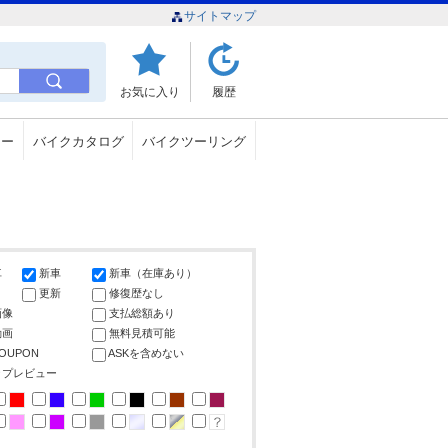
サイトマップ
お気に入り
履歴
ュー
バイクカタログ
バイクツーリング
車
新車
新車（在庫あり）
更新
修復歴なし
画像
支払総額あり
動画
無料見積可能
COUPON
ASKを含めない
ップレビュー