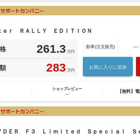
ｙｋｅｒ ＲＡＬＬＹ ＥＤＩＴＩＯＮ
261.3
新車(注文販売)
―
格
万円
283
額
お気に入りに追加
万円
ショップレビュー
【無料】電
―
ＰＹＤＥＲ Ｆ３ Ｌｉｍｉｔｅｄ Ｓｐｅｃｉａｌ Ｓ