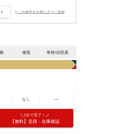
+ この条件をお気に入りに追加
離
修復
車検/自賠責
なし
―
1分で完了！
【無料】見積・在庫確認