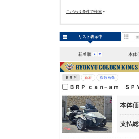
こだわり条件で検索
リスト表示中
新着順
本体
ＢＲＰ
新着
複数画像
ＢＲＰ ｃａｎ−ａｍ ＳＰ
本体価
支払総