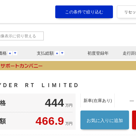
画像表示に切り替える
価格
支払総額
初度登録年
走行距
ＹＤＥＲ ＲＴ ＬＩＭＩＴＥＤ
444
新車(在庫あり)
―
格
万円
466.9
額
お気に入りに追加
万円