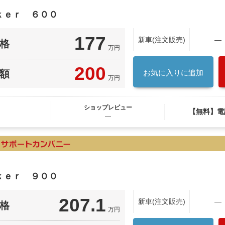
ｋｅｒ ６００
177
新車(注文販売)
―
格
万円
200
額
お気に入りに追加
万円
ショップレビュー
【無料】電
―
ｋｅｒ ９００
207.1
新車(注文販売)
―
格
万円