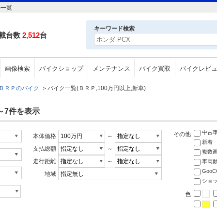
)一覧
キーワード検索
載台数
2,512
台
画像検索
バイクショップ
メンテナンス
バイク買取
バイクレビ
ＢＲＰのバイク
＞
バイク一覧(ＢＲＰ,100万円以上,新車)
～7件を表示
中古
その他
本体価格
～
新着
支払総額
～
複数
走行距離
～
車両
Goo
地域
ショ
色