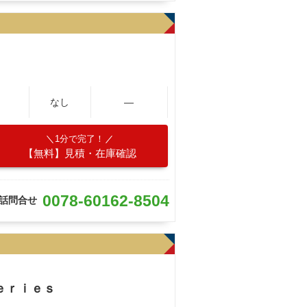
なし
―
1分で完了！
【無料】見積・在庫確認
0078-60162-8504
話問合せ
ｅｒｉｅｓ