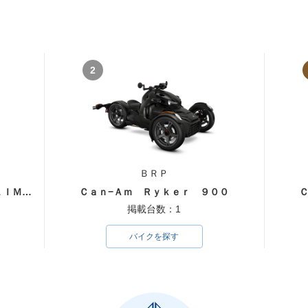
2
ＢＲＰ
ｃａｎ−ａｍ ＳＰＹＤＥＲ Ｆ３ ＬＩＭＩＴＥＤ
Ｃａｎ−Ａｍ Ｒｙｋｅｒ ９００
掲載台数：1
バイクを探す