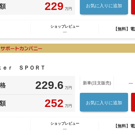
229
額
お気に入りに追加
万円
ショップレビュー
【無料】電
―
ｋｅｒ ＳＰＯＲＴ
229.6
新車(注文販売)
―
格
万円
252
額
お気に入りに追加
万円
ショップレビュー
【無料】電
―